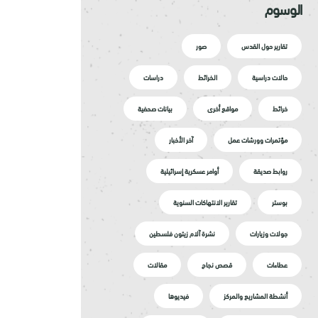
الوسوم
تقارير حول القدس
صور
حالات دراسية
الخرائط
دراسات
خرائط
مواقع أخرى
بيانات صحفية
مؤتمرات وورشات عمل
آخر الأخبار
روابط صديقة
أوامر عسكرية إسرائيلية
بوستر
تقارير الانتهاكات السنوية
جولات وزيارات
نشرة آلام زيتون فلسطين
عطاءات
قصص نجاح
مقالات
أنشطة المشاريع والمركز
فيديوها