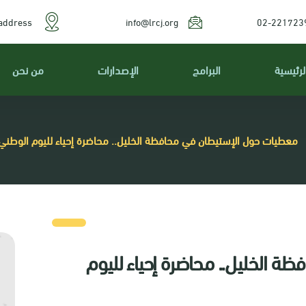
address
info@lrcj.org
02-221723
لرئيسية
البرامج
الإصدارات
من نحن
معطيات حول الإستيطان في محافظة الخليل.. محاضرة إحياء لليوم الوطني 
 الخليل.. محاضرة إحياء لليوم