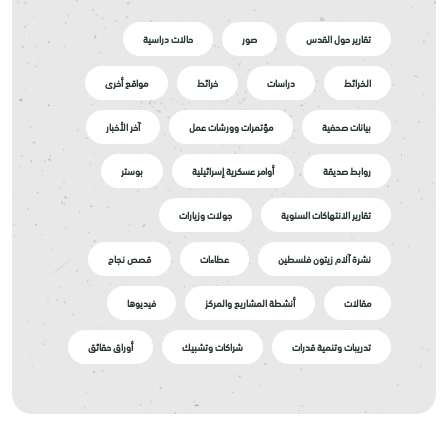
تقارير حول القدس
صور
حالات دراسية
الخرائط
دراسات
خرائط
مواقع أخرى
بيانات صحفية
مؤتمرات وورشات عمل
آخر الأخبار
روابط صديقة
أوامر عسكرية إسرائيلية
بوستر
تقارير الانتهاكات السنوية
جولات وزيارات
نشرة آلام زيتون فلسطين
عطاءات
قصص نجاح
مقالات
أنشطة المشاريع والمركز
فيديوها
تدريبات وتنمية قدرات
شراكات وتشبيك
أوراق حقائق