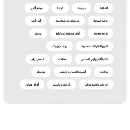
الخرائط
دراسات
خرائط
مواقع أخرى
بيانات صحفية
مؤتمرات وورشات عمل
آخر الأخبار
روابط صديقة
أوامر عسكرية إسرائيلية
بوستر
تقارير الانتهاكات السنوية
جولات وزيارات
نشرة آلام زيتون فلسطين
عطاءات
قصص نجاح
مقالات
أنشطة المشاريع والمركز
فيديوها
تدريبات وتنمية قدرات
شراكات وتشبيك
أوراق حقائق