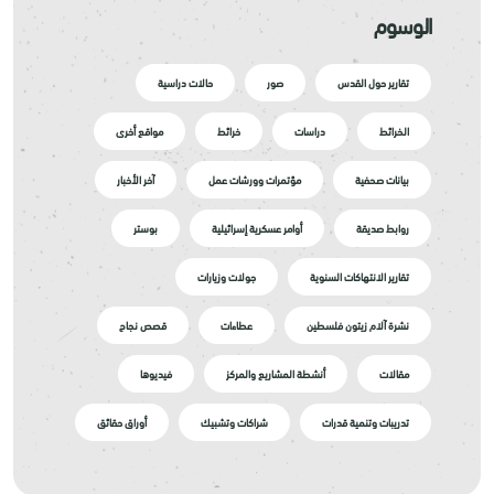
الوسوم
تقارير حول القدس
صور
حالات دراسية
الخرائط
دراسات
خرائط
مواقع أخرى
بيانات صحفية
مؤتمرات وورشات عمل
آخر الأخبار
روابط صديقة
أوامر عسكرية إسرائيلية
بوستر
تقارير الانتهاكات السنوية
جولات وزيارات
نشرة آلام زيتون فلسطين
عطاءات
قصص نجاح
مقالات
أنشطة المشاريع والمركز
فيديوها
تدريبات وتنمية قدرات
شراكات وتشبيك
أوراق حقائق