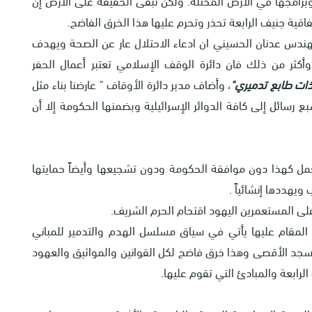
قية جنيف الرابعة تحذر وتحرم عليها هذا الخرق الفاضح.
هندس عدنان الحسيني ان ادعاء الاحتلال عار عن الصحة ويهدف
كثر من ذلك فان دائرة الوقف الإسلامي تعتبر أعمال الحفر
ذات طابع تدميري"
، وأضاف مدير دائرة الأوقاف " عارضنا بناء مثل
ا بهذا الخصوص سبع رسائل إلى كافة الدوائر الإسرائيلية وبضمنها الحكومة إلا أن
مل كهذا دون موافقة الحكومة ودون تشجيعها وأيضاً حمايتها
هددها إنشائياً .
لى المستعمرين اليهود اقتحام الحرم الشريف.
مر المقام عليها يأتي في سياق مسلسل الهدم والتدمير للمباني
لمسجد الأقصى وهذا خرق فاضح لكل القوانين والمواثيق والعهود
لرابعة والمبادئ التي تقوم عليها.