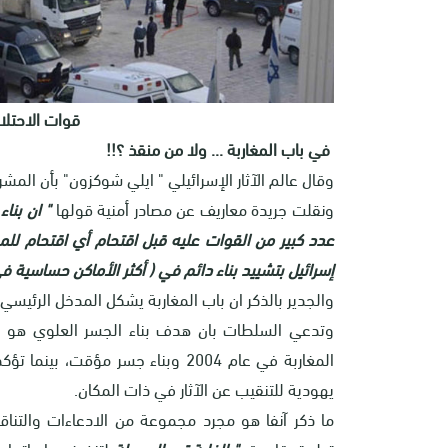
قوات الاحتلا
في باب المغاربة ... ولا من منقذ ؟!!
وقال عالم الآثار الإسرائيلي " ايلي شوكزون" بأن المشروع س
ونقلت جريدة معاريف عن مصادر أمنية قولها
" ان بنا
عدد كبير من القوات عليه قبل اقتحام أي اقتحام لل
إسرائيل بتشييد بناء دائم في ( أكثر الأماكن حساسية في
والجدير بالذكر ان باب المغاربة يشكل المدخل الرئيسي 
وتدعي السلطات بان هدف بناء الجسر العلوي هو ا
المغاربة في عام 2004 وبناء جسر مؤ
يهودية للتنقيب عن الآثار في ذات المكان.
ما ذكر آنفا هو مجرد مجموعة من الادعاءات والتنا
تطبيق قاعدة
" الغاية تبرر الوسيلة
لتنفيذ سياساتها و