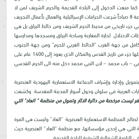
ما منعت الدخول إلى البلدة القديمة والحرم الشريف لمن لا
يحمل هوية القدس ومن هم دون سن 45. وفي الساعة 8 صباحاً شرعت الجرافات الإسرائيلية والعمال بأعمال التجريف
 هي جزء تاريخي من محيط الحرم الشريف ومن حائط البراق بل هي
طات الاحتلال لحارة المغاربة وساحة البراق ومسجدها ومدارسها
11/6 وتغيير معالمها بالكامل من جهة الغرب "الحائط الغربي للحرم" ومن جهة الجنوب
مسجد المغاربة والزاوية الفخرية والقصور الأموية، وكلها جزء من تاريخ القدس والمكان الذي يعود إلى 1400 عام على
لنبي – باب محمد – لان النبي محمد دخل منه الى الحرم القدسي
تمويل وإدارة وإشراف الجماعة الاستعمارية اليهودية العنصرية
ارات العربية في سلوان وحول أسوار المدينة المقدسة. وكشفت
فر ليست مرخصة من دائرة الاثار وتمول من منظمة " العاد" التي
 لصالح المنظمة الاستعمارية العنصرية "العاد" وليست هي المرة
لدية التي هي إحدى مؤسساتها، مع منظمة "العاد" العنصرية حيث
الزاوية الشمالية الشرقية للبلدة القديمة.