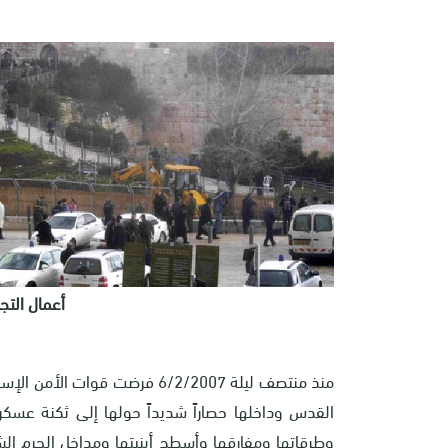
أعمال التج
منذ منتصف ليلة 6/2/2007 فرضت 
القدس وداخلها حصاراً شديداً حولها إلى ثكنة عسكر
وطرقاتها ومفارقها وأسطح أبنيتها ومداخل الحرم ا