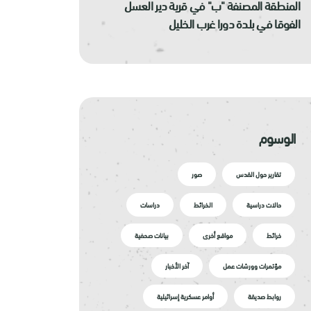
المنطقة المصنفة "ب" في قرية دير العسل
الفوقا في بلدة دورا غرب الخليل
الوسوم
تقارير حول القدس
صور
حالات دراسية
الخرائط
دراسات
خرائط
مواقع أخرى
بيانات صحفية
مؤتمرات وورشات عمل
آخر الأخبار
روابط صديقة
أوامر عسكرية إسرائيلية