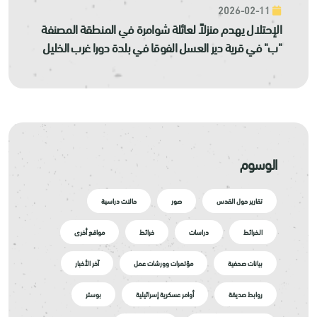
2026-02-11
الإحتلال يهدم منزلاً لعائلة شوامرة في المنطقة المصنفة
"ب" في قرية دير العسل الفوقا في بلدة دورا غرب الخليل
الوسوم
تقارير حول القدس
صور
حالات دراسية
الخرائط
دراسات
خرائط
مواقع أخرى
بيانات صحفية
مؤتمرات وورشات عمل
آخر الأخبار
روابط صديقة
أوامر عسكرية إسرائيلية
بوستر