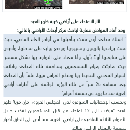
اثار الاعتداء على أراضي خربة ظهر العبد
وقد أفاد المواطن عمارنة لباحث مركز أبحاث الأراضي بالتالي:
" امتلك قطعة أرض قمت بتأهيلها في أواخر العام الماضي، حيث
قمت بزراعتها بالزيتون وتسييجها ووضع بوابة على مدخلها، وأحرص
على متابعتها أولاً بأول، وأنا معتاد على التواجد بها بشكل مستمر،
حيث تفاجئت بقيام المستعمرين بمداهمة تلك القطعة واتلاف
السياج المعدني المحيط بها وقطع الغراس فيها، علماً بأن القطعة
تبعد مسافة 25 متراً عن تلك البؤرة الجاثمة على أطراف أراضي
القرية منذ ما يزيد عن خمسة أعوام".
وبحسب الإحصائيات المتوفرة لدى المجلس القروي، فإن قرية ظهر
العبد تعرضت الى 12 اعتداء من قبل المستعمرين نفذت خلال
الأعوام الثلاثة الماضية على اراضي القرية، مما أدى الى الحاق أضرار
جسيمة بالقطاع الزراعي هناك.