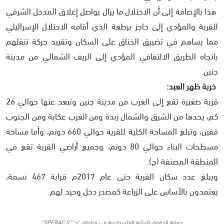
هذا بالإضافة إلى أن الاحتلال ما يزال يواصل إغلاق المدخل الشرقي
للقرية والمؤدي إلى حاجز برطعة الذي أقامه الاحتلال الإسرائيلي
مما يساهم في تضييق الخناق على السكان وتقييد حركة تنقلهم
باتجاه الطريق الالتفافي المؤدي إلى الريف الشمالي من مدينة
جنين.
خربة ظهر العبد:
قرية صغيرة تقع إلى الغرب من مدينة جنين وتبعد عنها حوالي 26
كم، يحدها من الشرق والشمال زبدة ومن الغرب عكابة ومن الجنوب
قفين، وتبلغ المساحة الكلية للقرية حوالي 660 دونم، وأما مساحة
مسطحات البناء حوالي 80 دونم، وجميع أراضي القرية تقع في
المنطقة المصنفة (ج).
ويبلغ عدد سكان القرية حتى عام 2017م قرابة 467 نسمة،
يعتمدون بالأساس على الزراعة كمصدر دخل وحيد لهم.
حماية الحقوق البيئية الفلسطينية في مناطق "ج"
“SPERAC II”