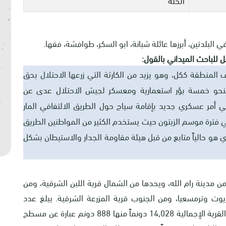
 البلدتين، أبرزها عائلة شبانة، ابو السكر، طوافشة، فقها.
 للباحث الميداني بالقول:
 المنطقة ككل، وهو يزيد من الكارثة التي زرعها الاحتلال بحق
 بنحو خمسة بؤر استعمارية ومعسكر لجيش الاحتلال عدى عن
تي أمر عسكري جديد بإقامة سياج حول الطريق الالتفافي المار
في فترة موسم الزيتون حيث يستخدم الكثير من المواطنين الطريق
كري هو حالياً متابع من قبل هيئة مقاومة الجدار والاستيطان بشكل
 الجهة الشمالية من مدينة رام الله، ويحدها من الشمال قرية اللبن الشرقية، ومن
يوت وترمسعيا، ومن الجنوب قرية المزرعة الشرقية. يبلغ عدد
سكانها 5236 نسمة حتى عام 2007م. وتبلغ مساحة القرية الإجمالية 14,028 دونماً منها 888 دونم عبارة عن مسطح