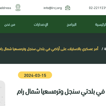
address
info@lrcj.org
02-221723
لرئيسية
البرامج
الإصدارات
من نحن
ة
/
أمر عسكري بالاستيلاء على أراضي في بلدتي سنجل وترمسعيا شمال رام 
2024-03-15
 في بلدتي سنجل وترمسعيا شمال رام