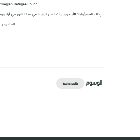
orwegian Refugee Council
إخلاء المسؤولية: الآراء ووجهات النظر الواردة في هذا التقرير هي آراء
للمشروع؛ ا
الوسوم
حالات دراسية