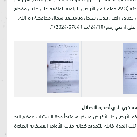
2024؛ أمراً عسكرياً بوضع اليد (الاستيلاء) على ما مساحته (29.3 دونماً) من الأراضي الزراعية الواقعة على جانبي مقطع
24//ت)( 5784-2024) ".
ه الأراضي جاء لأغراض عسكرية، وتبدأ مدة الاستيلاء ووضع اليد
حتى نهاية العام 2026م، علماً بأن تلك المدة قابلة للتمديد كحالة مئات الأوامر العسكرية الصادرة