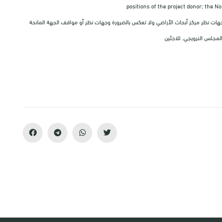
positions of the project donor; the N
 ووجهات نظر مركز أبحاث الأراضي ولا تعكس بالضرورة وجهات نظر أو مواقف الجهة المانحة
لمجلس النرويجي. للاجئين