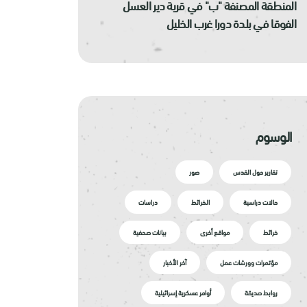
المنطقة المصنفة "ب" في قرية دير العسل
الفوقا في بلدة دورا غرب الخليل
الوسوم
تقارير حول القدس
صور
حالات دراسية
الخرائط
دراسات
خرائط
مواقع أخرى
بيانات صحفية
مؤتمرات وورشات عمل
آخر الأخبار
روابط صديقة
أوامر عسكرية إسرائيلية