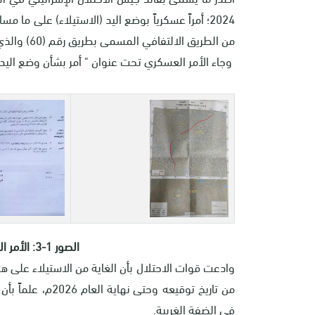
من الطريق الالتفافي المسمى بطريق رقم (60) والذي يخترق أراضي بلدتي سنجل وترمسعيا شمال محافظة رام الله.
وجاء الأمر العسكري تحت عنوان " أمر بشأن وضع اليد على أراضي رقم (10
الصور 1-3: الأمر العسكري الذي أصدره الاحتلال
وادعت قوات الاحتلال بأن الغاية من الاستيلاء على هذ
من تاريخ توقيعه و
في الضفة الغربية.