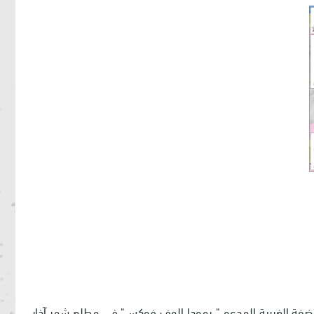
لضفة الغربية المدعو " يهودا الوف فوكس" في مطلع شهر آذار