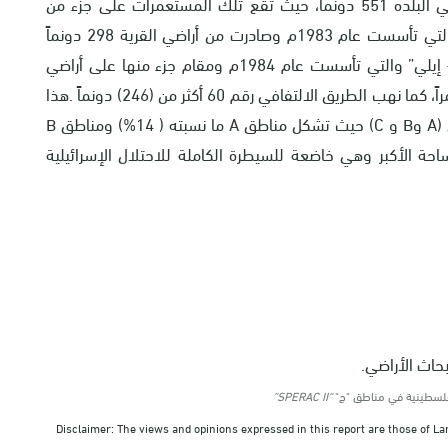
بناء للقرية. ونهبت المستعمرات الإسرائيلية من أراضي البلده 551 دونماً، حيث تقع تلك المستعمرات على جزء من
أراضي البلده. والمستعمرات هي: ” معاليه لفونة” والتي تأسست عام 1983م وصادرت من أراضي القرية 298 دونماً
ويقطنها 497 مستعمراً، والثانية ” مستعمرة عيلي – إيلي” والتي تأسست عام 1984م ومقام جزء منها على أراضي
القرية ونهبت منها 253 دونماً ويقطنها 2058 مستعمراً، كما نهب الطريق الالتفافي رقم 60 أكثر من (246) دونماً .هذا
وتصنف أراضي القرية حسب اتفاق أوسلو إلى مناطق (A وB و C) حيث تشكل مناطق A ما نسبته ( 14%) ومناطق B
المناطق المصنفة C تشكل المساحة الأكبر وهي خاضعة للسيطرة الكاملة للاحتلال الإسرائيلية
لفلسطينية في مناطق "ج"
“SPERAC II”
Disclaimer: The views and opinions expressed in this report are those of La