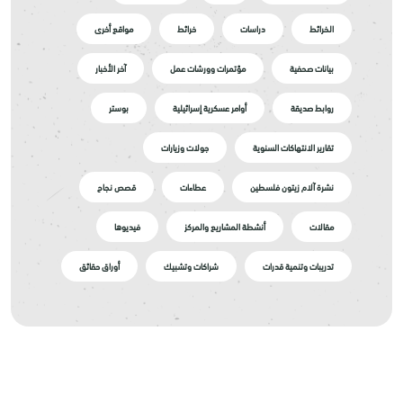
الخرائط
دراسات
خرائط
مواقع أخرى
بيانات صحفية
مؤتمرات وورشات عمل
آخر الأخبار
روابط صديقة
أوامر عسكرية إسرائيلية
بوستر
تقارير الانتهاكات السنوية
جولات وزيارات
نشرة آلام زيتون فلسطين
عطاءات
قصص نجاح
مقالات
أنشطة المشاريع والمركز
فيديوها
تدريبات وتنمية قدرات
شراكات وتشبيك
أوراق حقائق