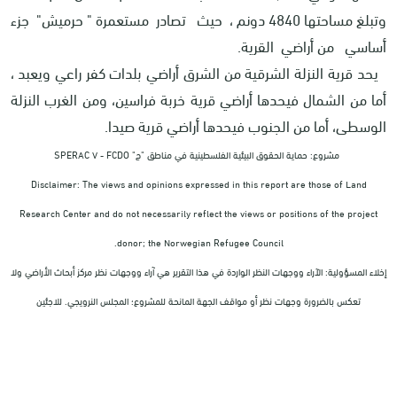
وتبلغ مساحتها 4840 دونم ، حيث تصادر مستعمرة " حرميش" جزء
أساسي من أراضي القرية.
يحد قرية النزلة الشرقية من الشرق أراضي بلدات كفر راعي
ويعبد
،
أما من الشمال فيحدها أراضي قرية خربة فراسين، ومن الغرب النزلة
الوسطى، أما من الجنوب فيحدها أراضي قرية صيدا
.
مشروع: حماية الحقوق البيئية الفلسطينية في مناطق "ج" SPERAC V - FCDO
Disclaimer: The views and opinions expressed in this report are those of Land
Research Center and do not necessarily reflect the views or positions of the project
donor; the Norwegian Refugee Council.
إخلاء المسؤولية: الآراء ووجهات النظر الواردة في هذا التقرير هي آراء ووجهات نظر مركز أبحاث الأراضي ولا
تعكس بالضرورة وجهات نظر أو مواقف الجهة المانحة للمشروع؛ المجلس النرويجي. للاجئين