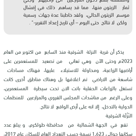
ثمار الزيتون منها، مما قد يساهم ذلك في إفشال
موسم الزيتون الحالي، ولقد خاطبنا عدة جهات رسمية
ولكن لا نتائج حتى اليوم – أي تاريخ إعداد التقرير-" .
يذكر أن قرية النزلة الشرقية منذ السابع من اكتوبر من العام
2023م وحتى الآن وهي تعاني من تصعيد للمستعمرين على
أراضيها الزراعية، ومحاولة للاستيلاء عليها، فهناك مساحات
شاسعة من الاراضي تم اغلاقها بل وهناك مناطق أخرى كانت
تستغل بالزراعات الحقلية باتت الان تحت سيطرة المستعمرين،
وعلى الرغم من مناشدات المجلس القروي والمزارعين للمنظمات
الدولية بالتدخل، إلا انه على أرض الواقع لا نتائج.
النَزْلَة الشرقية
تقع في الجهة الشمالية من محافظة طولكرم، و يبلغ عدد
سكانها حوالي 1,623 نسمة حسب التعداد العام للسكان عام 2017،