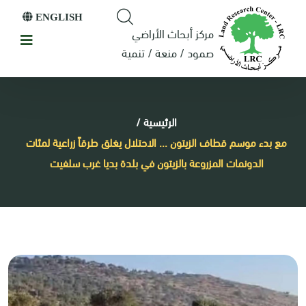
ENGLISH
مركز أبحاث الأراضي
صمود / منعة / تنمية
الرئيسية
/
مع بدء موسم قطاف الزيتون ... الاحتلال يغلق طرقاً زراعية لمئات
الدونمات المزروعة بالزيتون في بلدة بديا غرب سلفيت