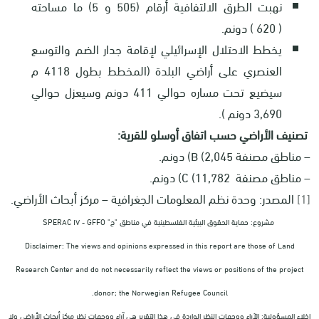
نهبت الطرق الالتفافية أرقام (505 و 5) ما مساحته
( 620 ) دونم.
يخطط الاحتلال الإسرائيلي لإقامة جدار الضم والتوسع
العنصري على أراضي البلدة (المخطط بطول 4118 م
سيضيع تحت مساره حوالي 411 دونم وسيعزل حوالي
3,690 دونم ).
تصنيف الأراضي حسب اتفاق أوسلو للقرية:
– مناطق مصنفة
B (2,045
) دونم.
– مناطق مصنفة 11,782)
C
) دونم.
[1]
المصدر: وحدة نظم المعلومات الجغرافية – مركز أبحاث الأراضي.
مشروع: حماية الحقوق البيئية الفلسطينية في مناطق "ج" SPERAC IV - GFFO
Disclaimer: The views and opinions expressed in this report are those of Land
Research Center and do not necessarily reflect the views or positions of the project
donor; the Norwegian Refugee Council.
إخلاء المسؤولية: الآراء ووجهات النظر الواردة في هذا التقرير هي آراء ووجهات نظر مركز أبحاث الأراضي ولا