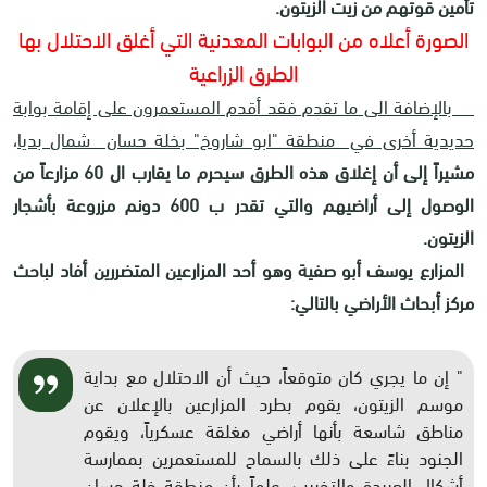
تأمين قوتهم من زيت الزيتون.
الصورة أعلاه من البوابات المعدنية التي أغلق الاحتلال بها
الطرق الزراعية
بالإضافة الى ما تقدم فقد أقدم المستعمرون على إقامة بوابة
حديدية أخرى في منطقة "ابو شاروخ" بخلة حسان شمال بديا
،
مشيراً إلى أن إغلاق هذه الطرق سيحرم ما يقارب ال 60 مزارعاً من
الوصول إلى أراضيهم والتي تقدر ب 600 دونم مزروعة بأشجار
الزيتون
.
المزارع يوسف أبو صفية وهو أحد المزارعين المتضررين أفاد لباحث
مركز أبحاث الأراضي بالتالي:
" إن ما يجري كان متوقعاً، حيث أن الاحتلال مع بداية
موسم الزيتون، يقوم بطرد المزارعين بالإعلان عن
مناطق شاسعة بأنها أراضي مغلقة عسكرياً، ويقوم
الجنود بناءً على ذلك بالسماح للمستعمرين بممارسة
أشكال العربدة والتخريب، علماً بأن منطقة خلة حسان