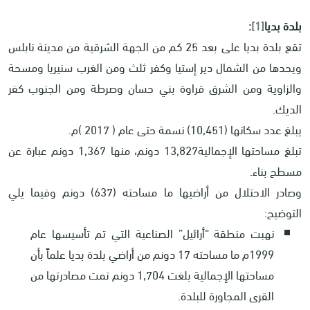
بلدة بديا
[1]
:
تقع بلدة بديا على بعد 25 كم من الجهة الشرقية من مدينة نابلس
ويحدها من الشمال دير إستيا وكفر ثلث ومن الغرب سنيريا ومسحة
والزاوية ومن الشرق قراوة بني حسان وصرطة ومن الجنوب كفر
الديك.
يبلغ عدد سكانها (10,451) نسمة حتى عام ( 2017 )م.
تبلغ مساحتها الإجمالية13,827 دونم، منها 1,367 دونم عبارة عن
مسطح بناء.
وصادر الاحتلال من أراضيها ما مساحته (637) دونم وفيما يلي
التوضيح:
نهبت منطقة “أرائيل” الصناعية التي تم تأسيسها عام
1999م ما مساحته 17 دونم من أراضي بلدة بديا علماً بأن
مساحتها الإجمالية بلغت 1,704 دونم تمت مصادرتها من
القرى المجاورة للبلدة.