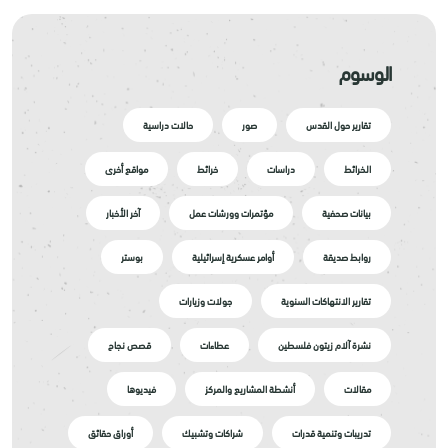
الوسوم
تقارير حول القدس
صور
حالات دراسية
الخرائط
دراسات
خرائط
مواقع أخرى
بيانات صحفية
مؤتمرات وورشات عمل
آخر الأخبار
روابط صديقة
أوامر عسكرية إسرائيلية
بوستر
تقارير الانتهاكات السنوية
جولات وزيارات
نشرة آلام زيتون فلسطين
عطاءات
قصص نجاح
مقالات
أنشطة المشاريع والمركز
فيديوها
تدريبات وتنمية قدرات
شراكات وتشبيك
أوراق حقائق