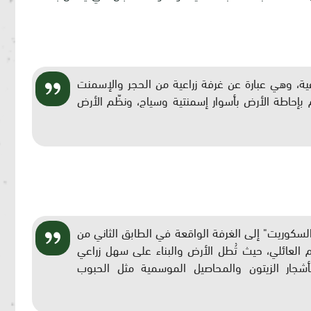
 في تلك الأرض عام 2003 عزبة زراعية، وهي عبارة عن غرفة زراعية من الحجر والإسمنت
من طابقين بمساحة 80م². كما قام بإحاطة الأرض بأسوار إسمنتية وسياج، ونظّم الأرض
اج المقوى "السكوريت" إلى الغرفة الواقعة في الطابق الثاني من
ام العائلي، حيث تُطل الأرض والبناء على سهل زراعي
أشجار الزيتون والمحاصيل الموسمية مثل الحبوب