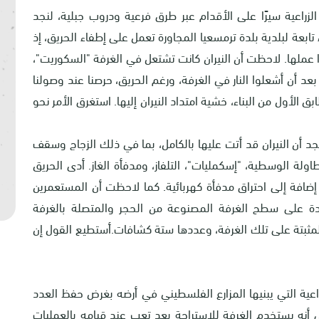
لزراعية سيرًا على الأقدام عبر طرق فرعية ودروب جبلية، لنجد
ء تابعة لبلدية بلدة ترمسعيا المجاورة تعمل على إطفاء الحريق، إذ
 عملها. لاحظت أن النيران كانت تشتعل في الغرفة "السكوريت"،
د أن أشعلوا النار في الغرفة، ورغم الحريق، حرصنا عند وصولنا
الأول من البناء، خشية امتداد النيران إليها. استغرق الأمر نحو
نجد أن النيران قد أتت عليها بالكامل، بما في ذلك الزجاج وسقف
طاولة الوسطية، "إسكمليات"، التلفاز، ومدفأة الغاز. أدى الحريق
 إضافة إلى احتراق مدفأة كهربائية. كما لاحظت أن المستعمرين
ودة على سطح الغرفة المصنوعة من الحجر والمتصلة بالغرفة
لمثبتة على تلك الغرفة، وعددها ستة كشافات
.
أستطيع القول إن
عية التي يبنيها المزارع الفلسطيني في أرضه بغرض حفظ العدد
لى أنه يستخدم الغرفة للاستراحة بعد تعب عند قيامه بالعمليات