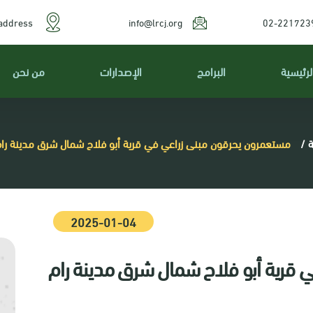
address
info@lrcj.org
02-221723
لرئيسية
البرامج
الإصدارات
من نحن
ة
/
مستعمرون يحرقون مبنى زراعي في قرية أبو فلاح شمال شرق مدينة رام 
2025-01-04
قرية أبو فلاح شمال شرق مدينة رام