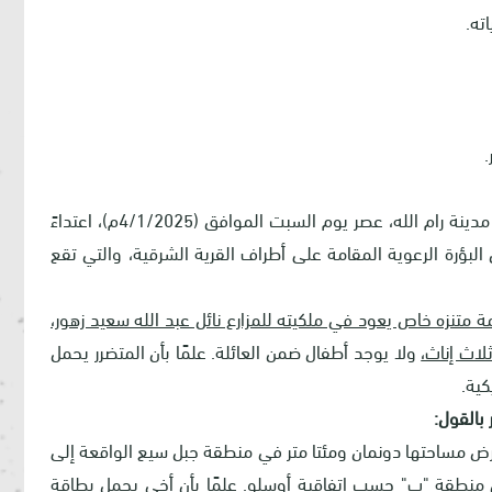
ته.
.
شهدت قرية خربة أبو فلاح، الواقعة إلى الشمال من مدينة رام الله، عصر يوم السبت الموافق (4/1/2025م)، اعتداءً
لبؤرة الرعوية المقامة على أطراف القرية الشرقية، والتي تقع
متنزه خاص يعود في ملكيته للمزارع نائل عبد الله سعيد زهور،
لاث إناث،
ولا يوجد أطفال ضمن العائلة. علمًا بأن المتضرر يحمل
كية
.
 بالقول:
له سعيد زهور (68 عامًا) قطعة أرض مساحتها دونمان ومئتا متر في منطقة جبل سيع الواقعة إلى
ن منطقة "ب" حسب اتفاقية أوسلو. علمًا بأن أخي يحمل بطاقة