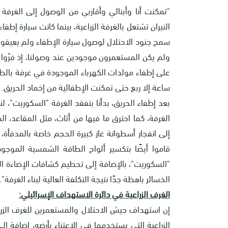
"تمكنت أنا وأبنائي وأقاربي من الوصول إلى الغرفة ا
النيران تشتعل بالغرفة الزراعية، بينما كانت سيارة إطفا
سمح جنود الاحتلال لوصول سيارة الإطفاء ولم يعيقوا
ولم يكن المستعمرون موجودين عند وصولنا، إذ فرّوا بع
على إطفاء مولدات الكهرباء الموجودة في غرفة بالطابق 
ساعة إلا ربع حتى تمكنت الإطفائية من إخماد الحريق
.
بعد إطفاء الحريق، بدأنا بتفقد الغرفة "السكوريت"، ل
الغرفة، كما احترق ما فيها من أثاث، مثل المقاعد، ال
إلى انفجار أسطوانة غاز كبيرة الحجم خاصة بالمدفأة،
قاموا أيضًا بتكسير ألواح الطاقة الشمسية الموج
"السكوريت"، بالإضافة إلى تحطيم كشافات الإضاءة ا
الخسائر باهظة جدًا نتيجة التكلفة العالية لبناء الغرفة
."
الغرف الزراعية في دائرة الاستهداف الإسرائيلي
:
إن استهداف جيش الاحتلال والمستعمرين للغرف الزرا
الزراعية التي يستخدمها في الاعتناء بأرضه، إضافة ا