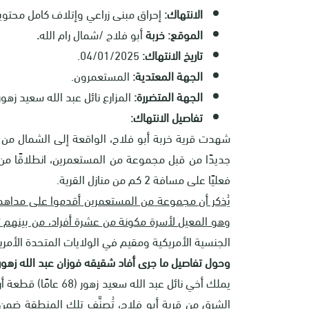
الانتهاك:
إحراق مبنى زراعي وإتلاف كامل محتويا
الموقع: خربة
أبو فلاح /شمال رام الله
.
تاريخ الانتهاك:
04/01/2025.
الجهة المعتدية:
المستعمرون.
الجهة المتضررة:
المزارع نائل عبد الله سعيد زهور
تفاصيل الانتهاك:
جديدًا من قبل مجموعة من المستعمرين، انطلاقًا من ا
فعليًا على مسافة 2 كم من منازل القرية
.
يُذكر أن مجموعة من المستعمرين أقدموا على مداهمة 
وهو المعيل لأسرة مكونة من عشرة أفراد، من بينهم ث
الجنسية الأمريكية ومقيم في الولايات المتحدة الأمري
وحول تفاصيل ما جرى أفاد شقيقه فوزان عبد الله زهور
يملك أخي نائل عبد ال
الشرق من قرية أبو فلاح، تُصنَّف تلك المنطقة ضم