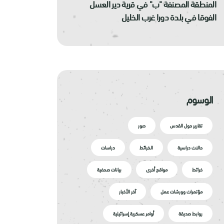
المنطقة المصنفة "ب" في قرية دير العسل
الفوقا في بلدة دورا غرب الخليل
الوسوم
تقارير حول القدس
صور
حالات دراسية
الخرائط
دراسات
خرائط
مواقع أخرى
بيانات صحفية
مؤتمرات وورشات عمل
آخر الأخبار
روابط صديقة
أوامر عسكرية إسرائيلية