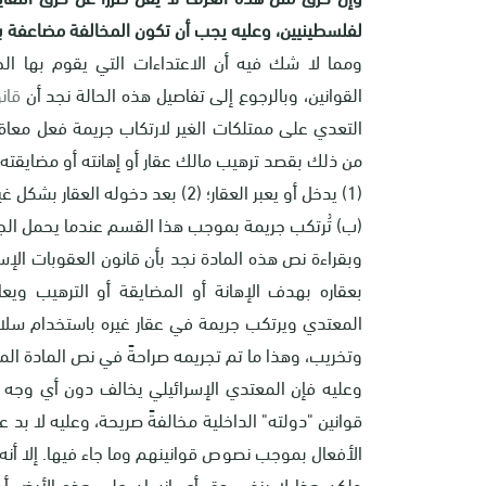
لفلسطينيين، وعليه يجب أن تكون المخالفة مضاعفة بالد
ومما لا شك فيه أن الاعتداءات التي يقوم بها الجا
القوانين، وبالرجوع إلى تفاصيل هذه الحالة نجد أن
قانو
من ذلك بقصد ترهيب مالك عقار أو إهانته أو مضايقته 
(1) يدخل أو يعبر العقار؛ (2) بعد دخوله العقار بشكل غير قانوني.
(ب) تُرتكب جريمة بموجب هذا القسم عندما يحمل الجاني 
وبقراءة نص هذه المادة نجد بأن قانون العقوبات ا
بعقاره بهدف الإهانة أو المضايقة أو الترهيب وي
المعتدي ويرتكب جريمة في عقار غيره باستخدام سلاح 
وتخريب، وهذا ما تم تجريمه صراحةً في نص المادة المذ
وعليه فإن المعتدي الإسرائيلي يخالف دون أي وجه حق
قوانين "دولته" الداخلية مخالفةً صريحة، وعليه لا بد
الأفعال بموجب نصوص قوانينهم وما جاء فيها. إلا أنه 
ولكن هذا لا ينفي حق أي إنسان على هذه الأرض أن