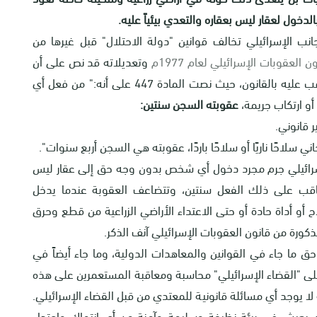
خول لعقار ليس بعقاره والتعدي بيئياً عليه.
نب الإسرائيلي تخالف قوانين "دولة الاحتلال" قبل غيرها من
ن العقوبات الإسرائيلي لعام 1977م
وتعديلاته قد نص على أن
التعدي على ممتلكات الغير لارتكاب جريمة فعل معاقب عليه بالقانون، حيث نصت المادة 447 على أنه:" من فعل أي
أو ارتكاب جريمة،
عقوبته السجن سنتين:
سلاحًا ناريًا أو سلاحًا باردًا، عقوبته هي السجن أربع سنوات".
لإسرائيلي جرم مجرد دخول أي شخص بدون وجه حق إلى عقار ليس
عاقب على ذلك الفعل سنتين، وتتضاعف العقوبة عندما يدخل
أو أداة حادة أو حتى الاعتداء الأراضي الزراعية من قطع وحرق
كورة من قانون العقوبات الإسرائيلي آنف الذكر.
 ما جاء في القوانين والمعاهدات الدولية، وما جاء أيضاً في
 على "القضاء الإسرائيلي" محاسبة ومعاقبة المستعمرين على هذه
لا يوجد أي مسائلة قانونية للمعتدي من قبل القضاء الإسرائيلي.
 يعيش في بيئة نظيفة وسليمة وآمنة من أي انتهاك واعتداء