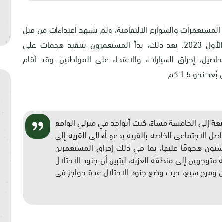
 المستعمرات والشوارع الالتفافية، ولم تشهد اعتداءات من قبل
المستعمرين حتى أحداث السابع من أكتوبر/تشرين الأول 2023. بعد ذلك، بدأ المستعمرون بتنفيذ هجمات على
اصيل، إحراق السيارات، والاعتداء على المواطنين. وقد أقام
حو 1.5 كم
.
4، ما بين الساعة الرابعة إلى الخامسة مساءً، كنت أتواجد في منزلي الواقع
اصل الاجتماعي الخاصة بالقرية يدعو أهالي القرية إلى
شنون هجومًا عليها، بما في ذلك إحراق المستعمرين
عة متوجهين إلى منطقة العزبة، ليتبين أن جنود الاحتلال
بل ومرج سيع، حيث وضع جنود الاحتلال عدة حواجز في