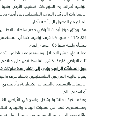
الزراعية (حراثة، ري المزروعات، تعشيب الأرض، رشها
الاعتداءات الى ثني المزارع الفلسطيني عن أرضه ودب 
المزارع من الوصول الى أرضه بأمان.
منشأة زراعية منها 106 غرفة زراعية.
وعليه فإن جيش الاحتلال ومستعمروه يتبادلون الأدو
تلك الاراضي فارغة يخشى الفلسطينيون على حياتهم عند 
حرق المنشآت الزراعية يؤدي إلى انتشار عدة ملوثات في
يقوم غالبية المزارعين الفلسطينيين بإنشاء غرف زرا
الاحتفاظ بالأسمدة والمبيدات الكيماوية، وأنابيب ري
أو اسفنج ..الخ.
وهذه الغرف منتشرة بشكل واسع في الأراضي الفلسطي
ومستعمريه، فعدا عن عمليات الهدم والتهديد لتلك 
عائلة زهور التي حرق المستعمرون غرفتها الزراعية، وع