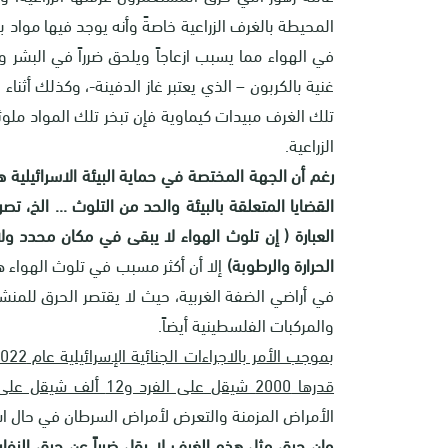
المحيطة بالغرف الزراعية خاصةً وأنه يوجد فيها مواد 
في الهواء مما يسبب ازعاجاً ويلحق ضرراً في البشر وال
غنية بالكربون – الذي يعتبر غاز الدفينة-، وكذلك أثناء 
تلك الغرف مبيدات كيماوية فإن تبخر تلك المواد ملوث
الزراعية.
رغم أن الجهة المختصة في حماية البيئة الاسرائيلية ه
القضايا المتعلقة بالبيئة والحد من التلوث ... الخ، 
العبارة ( إن تلوث الهواء لا يبقى في مكان محدد و
الحرارة والرطوبة)
إلا أن أكثر مسبب في تلوث الهواء 
في أراضي الضفة الغربية، حيث لا يقتصر الحرق للمنش
والمركبات الفلسطينية أيضاً
.
قدرها 2000 شيقل على الفرد و12 ألف شيقل على الشركة"
الأمراض المزمنة والتعرض لأمراض السرطان في حال ا
وإن حرق مثل هذه الغرف لا يقل ضرراً عن حرق النفا