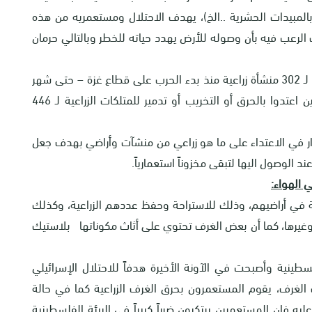
 بالمبيدات الحشرية ..الخ)، يهدف الاحتلال ومستعمريه من هذه
الرعب فيه بأن وصوله للأرض يهدد حياته للخطر وبالتالي حرمان
هذا ووثق مركز أبحاث الأراضي هدم سلطات الاحتلال لـ 302 منشأة زراعية منذ بدء الحرب على قطاع غزة – حتى شهر
11/2024 - منها 54 غرفة زراعية، كما أن المستعمرين اعتدوا بالحرق أو التخريب أو تدمير للمتلكات الزراعية لـ 446
ار في الاعتداء على ما هو زراعي من منشآت وأراضي بهدف جعل
الوصول اليها لتبقى مخزوناً استعمارياً.
 الهواء:
عية في أراضيهم، وذلك للاستراحة وحفظ عددهم الزراعية، وكذلك
 وغيرها، كما أن بعض الغرف تحتوي على أثاث مكوناتها بلاستيك
نية وأصبحت في الآونة الأخيرة هدفاً للاحتلال الإسرائيلي
الغرف، يقوم المستعمرون بحرق الغرف الزراعية كما في حالة
ليه فإن المستعمرين يرتكبون ضرراً كبيراً في البيئة الفلسطينية