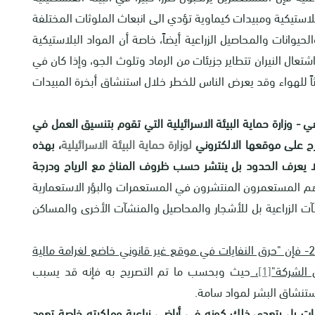
بلاستيكية ومبيدات كيماوية تؤدي الى انبعاث الملوثات المختلفة
حيوانات والمحاصيل الزراعية أيضاً، خاصة أن المواد البلاستيكية
اشتعال النيران تتطاير جزيئات من الرماد وتلوث الجو، وإذا كان في
اً للهواء وقد يعرض الناس للخطر خلال استنشاق أبخرة المبيدات
ي - وزارة حماية البيئة الاسرائيلية التي تقوم بتنسيق العمل في
تصرح على موقعها الالكتروني
لوزارة حماية البيئة الاسرائيلية
، بهذه
لا يعرف الحدود بل ينتشر حسب ظروف المناخ مع الرياح ودرجة
هم المستعمرون المنتشرون في المستعمرات والبؤر الاستعمارية
آت الزراعية بل للأشجار والمحاصيل والمنشآت الأخرى والمساكن
بموجب الأمر بالاجراءات الجنائية الإسرائيلية عام 2022- فإن "حرق النفايات في موقع غير قانوني خاضع لغرامة مالية
[1]
،
حيث وبحسب ما تم التصريح به فإنه قد يسبب
ستنشاق البشر لمواد سامة.
يات بل يتعدى ذلك كونه في أراضي زراعية وملكيته خاصة تعود