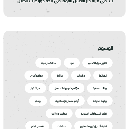
الوسوم
تقارير حول القدس
صور
حالات دراسية
الخرائط
دراسات
خرائط
مواقع أخرى
بيانات صحفية
مؤتمرات وورشات عمل
آخر الأخبار
روابط صديقة
أوامر عسكرية إسرائيلية
بوستر
تقارير الانتهاكات السنوية
جولات وزيارات
نشرة آلام زيتون فلسطين
عطاءات
قصص نجاح