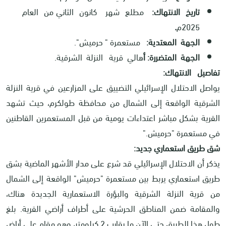
تاريخ الانتهاك:
مطلع شهر كانون الثاني من العام
2025م
.
الجهة المعتدية:
مستعمرة " حرميش".
الجهة المتضررة: أ
هالي قرية النزلة الشرقية.
تفاصيل الانتهاك:
يواصل الاحتلال الإسرائيلي التضييق على المزارعين في قرية النزلة
الشرقية الواقعة إلى الشمال من محافظة طولكرم، حيث تشهد
القرية بشكل مباشر اعتداءات يومية من قبل المستعمرين القاطنين
في مستعمرة "حرميش
".
شق طريق استعماري جديد:
يذكر أن الاحتلال الإسرائيلي قد شرع على مدار الأشهر الماضية بشق
طريق استعماري يربط بين مستعمرة "حرميش" الواقعة إلى الشمال
من قرية النزلة الشرقية والبؤرة الاستعمارية الجديدة هناك،
والمقامة ضمن المناطق الحرشية على أطراف أراضي القرية. بلغ
طول هذا الطريق حتى الآن ما يقارب 2 كيلومتر، وهو مقام على أراضٍ