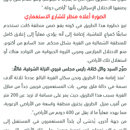
يصنفها الاحتلال الإسرائيلي بأنها "أراضي دولة
".
الصورة أعلاه منظر للشارع الاستعماري
تبرز خطورة هذا الطريق في كونه يقع ضمن منطقة كانت تستخدم
سابقًا كمراعٍ للماشية، إضافة إلى أنه يؤدي فعلياً إلى إغلاق كامل
للمنطقة الشمالية من القرية بشكل محكم. منذ السابع من أكتوبر،
منع الاحتلال المزارعين ومربي الثروة الحيوانية من التواجد هناك أو
استغلال تلك الأراضي
.
صرّح السيد وائل كتانة، رئيس مجلس قروي النزلة الشرقية، قائلًا:
"منذ إقامة هذا الطريق ونحن سكان القرية البالغ عددنا ثلاثة آلاف
نسمة في حالة قلق يومي. بات المستعمرون قريبين جداً من منازل
القرية بسبب هذا الطريق، حيث يمر على مسافة لا تزيد عن 200 متر
من أقرب منزل. الطريق يخترق منطقة واسعة من الأراضي الرعوية،
مما يهدد فعلياً ما لا يقل عن 400 دونم من الأراضي"
.
من جهة أخرى، يُخشى أن يلجأ المستعمرون في المستقبل إلى
التوسع الاستعماري لمستعمرة حرميش على تلك الأراضي التي يمر