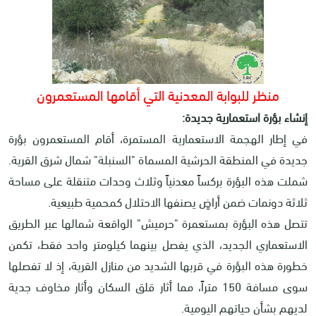
منظر للبوابة المعدنية التي أقامها المستعمرون
إنشاء بؤرة استعمارية جديدة:
في إطار الهجمة الاستعمارية المستمرة، أقام المستعمرون بؤرة
جديدة في المنطقة الحرشية المسماة "السنبلة" شمال شرق القرية.
شملت هذه البؤرة بركساً معدنياً وثلاث وحدات متنقلة على مساحة
ثلاثة دونمات ضمن أراضٍ يصنفها الاحتلال كمحمية طبيعية
.
تتصل هذه البؤرة بمستعمرة "حرميش" الواقعة شمالها عبر الطريق
الاستعماري الجديد، الذي يفصل بينهما كيلومتر واحد فقط، تكمن
خطورة هذه البؤرة في قربها الشديد من منازل القرية، إذ لا تفصلها
سوى مسافة 150 متراً، مما أثار قلق السكان وأثار مخاوف جدية
لديهم بشأن حياتهم اليومية
.