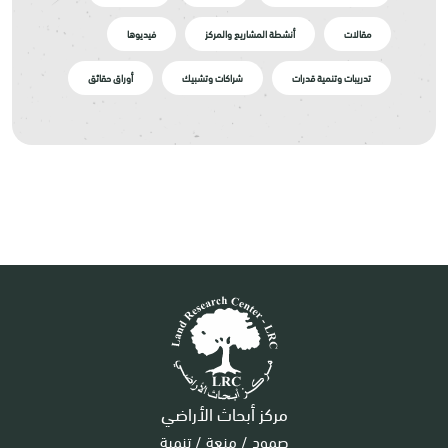
مقالات
أنشطة المشاريع والمركز
فيديوها
تدريبات وتنمية قدرات
شراكات وتشبيك
أوراق حقائق
مركز أبحاث الأراضي
صمود / منعة / تنمية