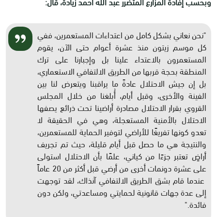
وبحسب إفادة المزارع المتضرر عبد الله أحمد زيادة، قال:
"نحن نعاني بشكل كامل من اعتداءات المستعمرين، ففي
كل موسم زيتون منذ عشرة أعوام حتى الآن، يقوم
المستعمرون بالاعتداء علينا بل وإجبارنا على ترك
المنطقة بحجة قربها من الطريق الالتفافي الاستعماري،
بل إن جيش الاحتلال عادةً ما يراقبنا ويتعرض لنا بين
الفينة والأخرى، وقبل أيام، أُبلغنا من خلال المجلس
القروي بقرار الاحتلال مصادرة أراضينا تحت ذرائع يصفها
الاحتلال بالأمنية المستعجلة، وهي في الحقيقة لا
تعدو كونها تفريغًا للأراضي لتوفير الحماية للمستعمرين،
والنتيجة هي ما حصل قبل أيام قليلة، حيث تم تجريف
أراضٍ تعتبر جزءًا من كياني، علمًا بأن الاحتلال استولى
على عشرة دونمات أخرى من أرضي قبل أكثر من 20 عاماً
عندما قام بشق الطريق الالتفافي آنذاك، لقد توجهت
إلى عدة جهات قانونية لحمايتي ومساعدتي، ولكن دون
فائدة."