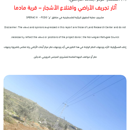
آثار تجريف الأراضي واقتلاع الأشجار – قرية مادما
مشروع: حماية الحقوق البيئية الفلسطينية في مناطق "ج" SPERAC IV - FCDO
Disclaimer: The views and opinions expressed in this report are those of Land Research Center and do not
necessarily reflect the views or positions of the project donor; the Norwegian Refugee Council.
إخلاء المسؤولية: الآراء ووجهات النظر الواردة في هذا التقرير هي آراء ووجهات نظر مركز أبحاث الأراضي ولا تعكس بالضرورة وجهات
نظر أو مواقف الجهة المانحة للمشروع؛ المجلس النرويجي. للاجئين