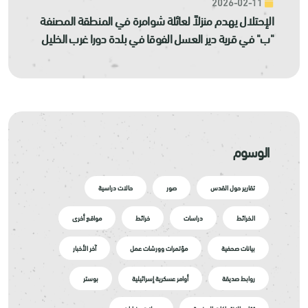
2026-02-11
الإحتلال يهدم منزلاً لعائلة شوامرة في المنطقة المصنفة
"ب" في قرية دير العسل الفوقا في بلدة دورا غرب الخليل
الوسوم
تقارير حول القدس
صور
حالات دراسية
الخرائط
دراسات
خرائط
مواقع أخرى
بيانات صحفية
مؤتمرات وورشات عمل
آخر الأخبار
روابط صديقة
أوامر عسكرية إسرائيلية
بوستر