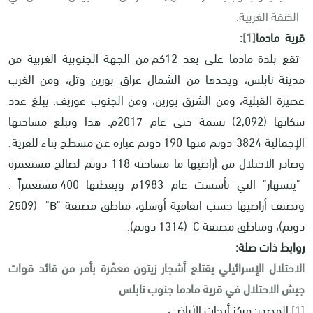
الضفة الغربية.
قرية مادما
[1]
:
تقع بلدة مادما على بعد 12كم من الجهة الجنوبية الغربية من
مدينة نابلس، ويحدها من الشمال عراق بورين وتل، ومن الغرب
عصيرة القبلية، ومن الشرق بورين، ومن الجنوب عوريف. يبلغ عدد
سكانها (2,092) نسمة حتى عام 2017م. هذا وتبلغ مساحتها
الإجمالية 3824 دونم منها 190 دونم عبارة عن مسطح بناء للقرية.
وصادر الاحتلال من أراضيها ما مساحته 118 دونم لصالح مستعمرة
"يتسهار" التي تأسست عام 1983م ويقطنها 400 مستعمراً .
وتصنف أراضيها حسب اتفاقية أوسلو، مناطق مصنفة "
B
" (2509
دونم)، ومناطق مصنفة
C
(1314 دونم).
روابط ذات صلة:
الاحتلال الإسرائيلي يقتلع أشجار زيتون معمّرة بأمر من قائد قوات
جيش الاحتلال في قرية مادما جنوب نابلس
[1]
المصدر: مركز أبحاث الأراضي.