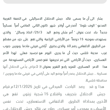
يشار الى أن ما يسمى قائد جيش الاحتلال الاسرائيلي في الضفة الغربية
المدعو " الوف بلوط" أصدر في أواخر شهر كانون الثاني الماضي أمراً عسكرياً
جديداً جاء تحت عنوان " أمر بشان وضع اليد 25/3/ اتخاذ وسائل" والذي
يستهدف بموجبه 15 دونماً من الأراضي الزراعية والتي تقع على جزء من مقطع
من الطريق الالتفافي رقم 60 والذي يخترق أراضي قريتي مادما وبورين جنوب
غرب مدينة نابلس، حيث أن ما يجري اليوم هو تجسيد فعلي لهذا الأمر
العسكري، حيث أن الأراضي التي تم تجريفها تقع ضمن الأراضي المستهدفة من
هذا الامر العسكري. للمزيد راجع التقرير بعنوان ((
لأغراض يدّعي الاحتلال أنها
عسكرية ... جيش الاحتلال يصدر أمراً بوضع اليد على أراضي في قريتي مادما وبورين /
محافظة نابلس
)).
هذا و قد رصد الباحث الميداني في تاريخ 12/1/2025م قيام
جيش الاحتلال بتجريف واقتلاع 15 شجرة زيتون تقع هي
الأخرى بمحاذاة الطريق الالتفافي الاستعماري، تحت نفس
الأسباب و بموجب أمر عسكري صادر عن قائد جيش الاحتلال في