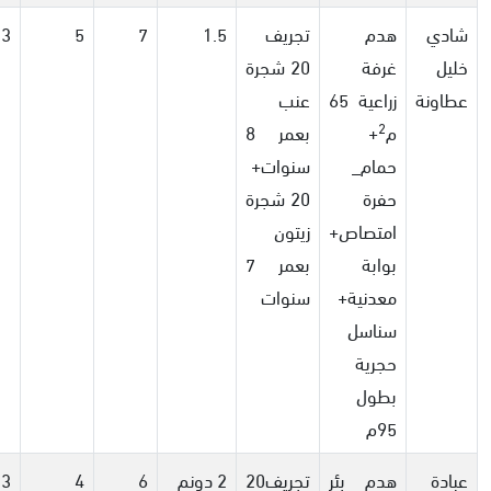
شادي
هدم
تجريف
1.5
7
5
3
خليل
غرفة
20 شجرة
عطاونة
زراعية 65
عنب
2
م
+
بعمر 8
حمام_
سنوات+
حفرة
20 شجرة
امتصاص+
زيتون
بوابة
بعمر 7
معدنية+
سنوات
سناسل
حجرية
بطول
95م
عبادة
هدم بئر
تجريف20
2 دونم
6
4
3