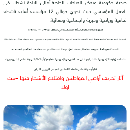
صحية حكومية وبعض العيادات الخاصة.أهالي البلدة نشطاء في
العمل المؤسسي حيث تحوي حوالي 12 مؤسسة أهلية ناشطة
ثقافية ورياضية وخيرية واجتماعية ونسائية.
مشروع: حماية الحقوق البيئية الفلسطينية في مناطق "ج
" SPERAC IV - GFFO
Disclaimer: The views and opinions expressed in this report are those of Land Research Center and do not
necessarily reflect the views or positions of the project donor; the Norwegian Refugee Council.
إخلاء المسؤولية: الآراء ووجهات النظر الواردة في هذا التقرير هي آراء ووجهات نظر مركز أبحاث الأراضي ولا تعكس بالضرورة وجهات
نظر أو مواقف الجهة المانحة للمشروع؛ المجلس النرويجي. للاجئين
آثار تجريف أراضي المواطنين واقتلاع الأشجار منها –بيت
اولا