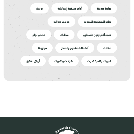
روابط صديقة
أوامر عسكرية إسرائيلية
بوستر
تقارير الانتهاكات السنوية
جولات وزيارات
نشرة آلام زيتون فلسطين
عطاءات
قصص نجاح
مقالات
أنشطة المشاريع والمركز
فيديوها
تدريبات وتنمية قدرات
شراكات وتشبيك
أوراق حقائق