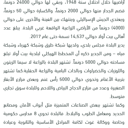
أراضيها خلال احتلال سنة 1948، وبقي لها حوالي 24000 دونماً،
قضم الجدار منها حوالي 2000 دونماً، والكسارة حوالي 50 دونماً،
ويعتدي الجيش الإسرائيلي وينتهك بين الفينة والأخرى على حوالي
(4000) دونماً من الأراضي الزراعية الواقعة غربي البلدة. يبلغ عدد
أهالي بيت أولا حوالي 14,537 نسمة حتى عام 2017
.
يدير البلدة مجلس بلدي، ولديها شبكة طرق وشبكة كهرباء وشبكة
مياه – ومن الجدير ذكره أن المخطط الهيكلي لبلدية بيت أولا تبلغ
مساحته حوالي 5000 دونماً. تشتهر البلدة بالزراعة لا سيما الزيتون
واللوزيات والخضراوات وبالذات البامية والزراعة الحقلية.كما تشتهر
بتربية الأغنام وتحوي حوالي 5000 رأس غنم وبعض مزارع الأبقار
الصغيرة وعدد من مزارع الدجاج البياض واللاحم وللبلدة سوق تجاري
متوسط
.
وكما تشتهر ببعض الصناعات المتميزة مثل أبواب الأمان ومصانع
الحديد ومعامل الطوب والبلاط. فالبلدة تحوي 8 مدارس حكومية
وخاصة ووكالة غوث لكافة المراحل الأساسية والثانوية وعيادة