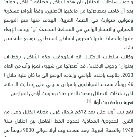
وادعت سلطات الاحتلال بأن هذه الأراضي مصنفة " أراضي دولة"
بعد أن قامت بمصادرتها من مالكيها الأصليين، وفقاً لأوامر عسكرية
وقوانين متوارثة في الضفة الغربية، الهدف منها منع التوسع
العمراني والانتشار الزراعي في المنطقة المصنفة "ج" بهدف الإبقاء
عليها والحفاظ عليها كمخزون احتياطي استيطاني تتوسع عليه متى
تشاء.
وكانت سلطات الاحتلال قد استهدفت هذه الأراضي بإخطارات
بعنوان" وجوب الإخلاء"، قد أصدرتها في شهري تموز وآب من العام
2023، طالبت بإخلاء الأراضي وإعادة الوضع الى ما كان عليه خلال (
45 يوماً)، فتقدم المواطنون باعتراض قانوني على إخطارت الاخلاء،
لكن سلطات الاحتلال رفضت الاعتراضات وجرفت أراضي المزارعين.
(1)
تعريف ببلدة بيت أولا
تقع بيت أولا على بعد 12كم شمال غربي مدينة الخليل وهي من
القرى الحدودية المحاذية لحدود الخط الفاصل بين احتلال سنة
1948 والضفة الغربية، وقد فقدت بيت أولا حوالي 9000 دونماً من