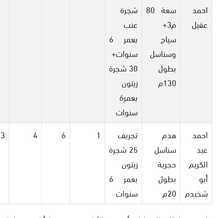
احمد
سعة 80
شجرة
عقيل
م3+
عنب
سياج
بعمر 6
وسناسل
سنوات+
بطول
30 شجرة
130م
زيتون
بعمر6
سنوات
احمد
هدم
تجريف
1
6
4
3
عبد
سناسل
25 شجرة
الكريم
حجرية
زيتون
أبو
بطول
بعمر 6
شخيدم
20م
سنوات