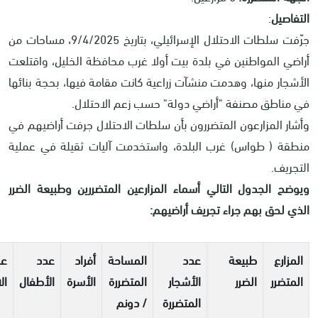
التفاصيل
:
جرّفت سلطات الاحتلال الإسرائيلي، بتاريخ 9/4/2025، مساحات من
أراضي المواطنين في بلدة بيت أولا غرب محافظة الخليل، واقتلعت
الأشجار منها، وهدمت منشآت زراعية كانت مقامة فيها، بحجة بنائها
في مناطق مصنفة "أراضي دولة" حسب زعم الاحتلال.
وأشار المزارعون المتضررون بأن سلطات الاحتلال جرفت أراضيهم في
منطقة ( طواس) غرب البلدة، واستخدمت آليات ثقيلة في عملية
التجريف.
ويوضح الجدول التالي أسماء المزارعين المتضررين وطبيعة الضرر
الذي لحق بهم جراء تجريف أراضيهم:
المزارع
طبيعة
عدد
المساحة
أفراد
عدد
عد
المتضرر
الضرر
الأشجار
المتضررة
الأسرة
الأطفال
ال
المتضررة
/ دونم