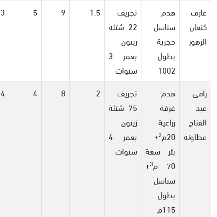
عارف
هدم
تجريف
1.5
9
5
3
كنعان
سناسل
22 شتلة
الزهور
حجرية
زيتون
بطول
بعمر 3
1002
سنوات
رامي
هدم
تجريف
2
8
4
4
عبد
غرفة
75 شتلة
الفتاح
زراعية
زيتون
2
عطاونة
20م
+
بعمر 4
بئر سعة
سنوات
3
70 م
+
سناسل
بطول
115م