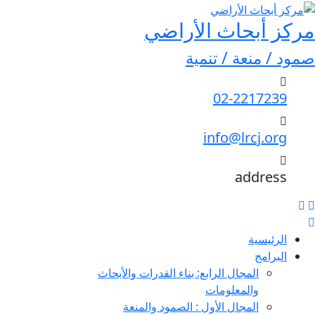
مركز أبحاث الأراضي
صمود / منعة / تنمية
02-2217239
info@lrcj.org
address
الرئيسية
البرامج
المجال الرابع: بناء القدرات والأبحاث
والمعلومات
المجال الأول : الصمود والمنعة