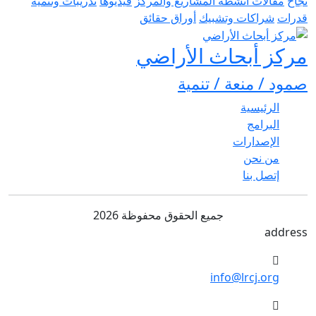
نجاح
مقالات
أنشطة المشاريع والمركز
فيديوها
تدريبات وتنمية
قدرات
شراكات وتشبيك
أوراق حقائق
مركز أبحاث الأراضي
صمود / منعة / تنمية
الرئيسية
البرامج
الإصدارات
من نحن
إتصل بنا
جميع الحقوق محفوظة 2026
address
info@lrcj.org