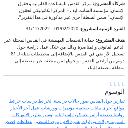
شركاء المشروع:
مركز القدس للمساعدة القانونية وحقوق
الإنسان، مؤسسة السانت ايف – المركز الكاثوليكي لحقوق
الإنسان." ضمن أنشطة أخرى غير مذكورة في هذا التقرير"
.
الفترة الزمنية للمشروع:
01/02/2020 – 31/12/2022.
هدف المشروع:
حماية التجمعات المهمشة في القدس المحتلة عبر
الدعم القانوني والمناصرة وذلك من خلال عمل دراسة حول
تسجيل الأراضي في القدس بالإضافة إلى مخططات بديلة لـ 81
دونم من أراضي القدس، وتحويلها من منطقة غير مصنفة إلى
منطقة مصنفة للبناء.
الوسوم
تقارير حول القدس
صور
حالات دراسية
الخرائط
دراسات
خرائط
مواقع أخرى
بيانات صحفية
مؤتمرات وورشات عمل
آخر الأخبار
روابط صديقة
أوامر عسكرية إسرائيلية
بوستر
تقارير الانتهاكات
السنوية
جولات وزيارات
نشرة آلام زيتون فلسطين
عطاءات
قصص