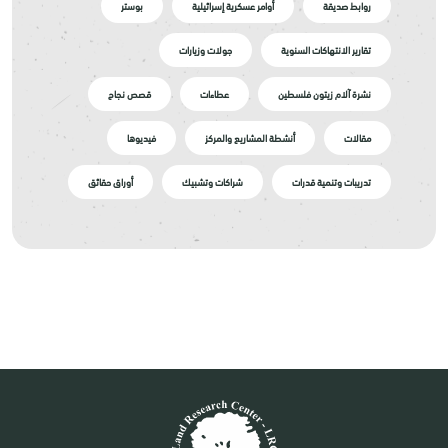
روابط صديقة
أوامر عسكرية إسرائيلية
بوستر
تقارير الانتهاكات السنوية
جولات وزيارات
نشرة آلام زيتون فلسطين
عطاءات
قصص نجاح
مقالات
أنشطة المشاريع والمركز
فيديوها
تدريبات وتنمية قدرات
شراكات وتشبيك
أوراق حقائق