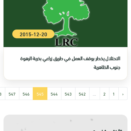
2015-12-20
الاحتلال يخطر بوقف العمل في طريق زراعي بخربة الرهوة
جنوب الظاهرية
8
547
546
545
544
543
542
...
2
1
‹