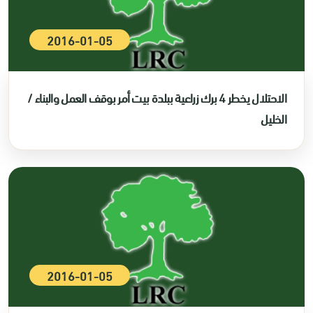
2016-01-05
الاحتلال يخطر 4 برك زراعية ببلدة بيت أمر بوقف العمل والبناء /
الخليل
2016-01-05