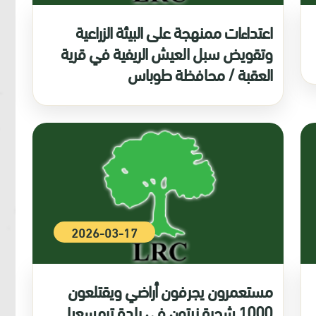
اعتداءات ممنهجة على البيئة الزراعية
وتقويض سبل العيش الريفية في قرية
العقبة / محافظة طوباس
2026-03-17
مستعمرون يجرفون أراضي ويقتلعون
1000 شجرة زيتون في بلدة ترمسعيا