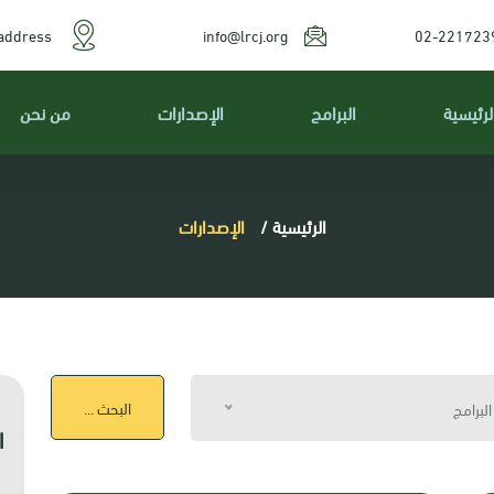
address
info@lrcj.org
02-221723
لرئيسية
البرامج
الإصدارات
من نحن
الرئيسية
/
الإصدارات
البحث ...
البرامج
ا