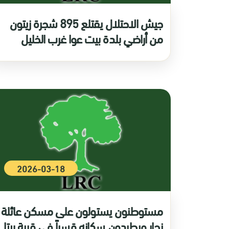
جيش الاحتلال يقتلع 895 شجرة زيتون
من أراضي بلدة بيت عوا غرب الخليل
2026-03-18
مستوطنون يستولون على مسكن عائلة
نجار ويطردون سكانه قسراً في قرية بيتا