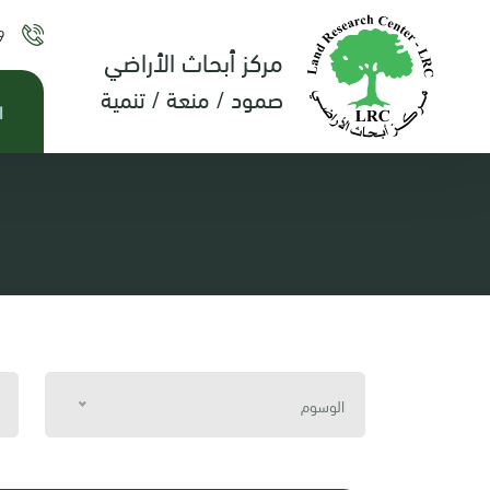
9
مركز أبحاث الأراضي
صمود / منعة / تنمية
ا
الوسوم