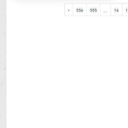
›
556
555
...
14
1