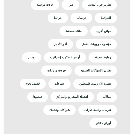
تقارير حول القدس
صور
حالات دراسية
الخرائط
دراسات
خرائط
مواقع أخرى
بيانات صحفية
مؤتمرات وورشات عمل
آخر الأخبار
روابط صديقة
أوامر عسكرية إسرائيلية
بوستر
تقارير الانتهاكات السنوية
جولات وزيارات
نشرة آلام زيتون فلسطين
عطاءات
قصص نجاح
مقالات
أنشطة المشاريع والمركز
فيديوها
تدريبات وتنمية قدرات
شراكات وتشبيك
أوراق حقائق