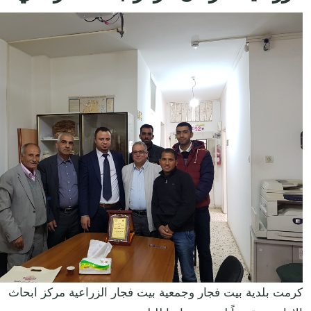
كرمت بلدية بيت فجار وجمعية بيت فجار الزراعية مركز ابحاث