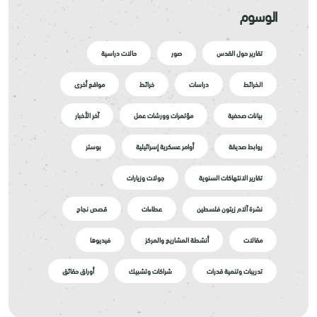
الوسوم
تقارير حول القدس
صور
حالات دراسية
الخرائط
دراسات
خرائط
مواقع أخرى
بيانات صحفية
مؤتمرات وورشات عمل
آخر الأخبار
روابط صديقة
أوامر عسكرية إسرائيلية
بوستر
تقارير الانتهاكات السنوية
جولات وزيارات
نشرة آلام زيتون فلسطين
عطاءات
قصص نجاح
مقالات
أنشطة المشاريع والمركز
فيديوها
تدريبات وتنمية قدرات
شراكات وتشبيك
أوراق حقائق