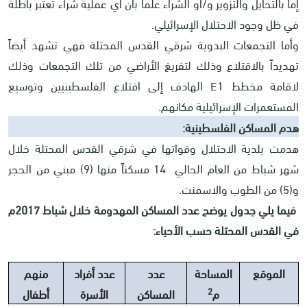
إما بالتحايل والتزوير و/او الشراء علماً بأن أي عملية شراء تعتبر باطلة
في ظل وجود الاحتلال الإسرائيلي.
وأما التجمعات البدوية شرقي القدس المحتلة فهي تشهد أيضاً
تهديداً بالاقتلاع وذلك لتفريغ الأراضي من تلك التجمعات وذلك
لاقامة مخطط E1 الهادف إلى اقتلاع الفلسطينيين وتوسيع
المستعمرات الإسرائيلية مكانهم.
هدم المساكن الفلسطينية:
هدمت بلدية الاحتلال وقواتها في شرقي القدس المحتلة خلال
شهر شباط من العام الحالي 14 مسكناً منها (9) مبني من الحجر
و(5) من الطوب والاسمنت.
فيما يلي جدول يوضح عدد المساكن المهدومة خلال شباط 2017م
في القدس المحتلة حسب الأحياء:
الموقع
المساحة
عدد
عدد أفراد
منهم
2
م
المساكن
الأسرة
أطفال