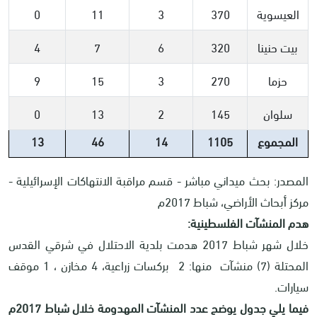
العيسوية
370
3
11
0
بيت حنينا
320
6
7
4
حزما
270
3
15
9
سلوان
145
2
13
0
المجموع
1105
14
46
13
المصدر: بحث ميداني مباشر - قسم مراقبة الانتهاكات الإسرائيلية -
مركز أبحاث الأراضي، شباط 2017م
هدم المنشآت الفلسطينية:
خلال شهر شباط 2017 هدمت بلدية الاحتلال في شرقي القدس
المحتلة (7) منشآت منها: 2 بركسات زراعية، 4 مخازن ، 1 موقف
سيارات.
فيما يلي جدول يوضح عدد المنشآت المهدومة خلال شباط 2017م