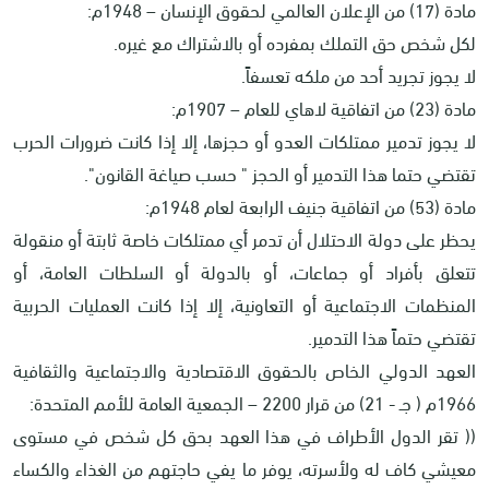
مادة (17) من الإعلان العالمي لحقوق الإنسان – 1948م:
لكل شخص حق التملك بمفرده أو بالاشتراك مع غيره.
لا يجوز تجريد أحد من ملكه تعسفاً.
مادة (23) من اتفاقية لاهاي للعام – 1907م:
لا يجوز تدمير ممتلكات العدو أو حجزها، إلا إذا كانت ضرورات الحرب
تقتضي حتما هذا التدمير أو الحجز " حسب صياغة القانون".
مادة (53) من اتفاقية جنيف الرابعة لعام 1948م:
يحظر على دولة الاحتلال أن تدمر أي ممتلكات خاصة ثابتة أو منقولة
تتعلق بأفراد أو جماعات، أو بالدولة أو السلطات العامة، أو
المنظمات الاجتماعية أو التعاونية، إلا إذا كانت العمليات الحربية
تقتضي حتماً هذا التدمير.
العهد الدولي الخاص بالحقوق الاقتصادية والاجتماعية والثقافية
1966م ( جـ - 21) من قرار 2200 – الجمعية العامة للأمم المتحدة:
(( تقر الدول الأطراف في هذا العهد بحق كل شخص في مستوى
معيشي كاف له ولأسرته، يوفر ما يفي حاجتهم من الغذاء والكساء