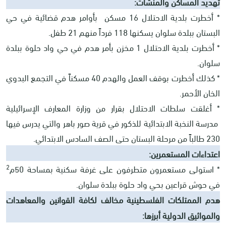
تهديد المساكن والمنشآت:
* أخطرت بلدية الاحتلال 16 مسكن بأوامر هدم قضائية في حي
البستان ببلدة سلوان يسكنها 118 فرداً منهم 21 طفل.
* أخطرت بلدية الاحتلال 1 مخزن بأمر هدم في حي واد حلوة ببلدة
سلوان.
* كذلك أخطرت بوقف العمل والهدم 40 مسكناً في التجمع البدوي
الخان الأحمر.
* أغلقت سلطات الاحتلال بقرار من وزارة المعارف الإسرائيلية
مدرسة النخبة الابتدائية للذكور في قرية صور باهر والتي يدرس فيها
230 طالباً من مرحلة البستان حتى الصف السادس الابتدائي.
اعتداءات المستعمرين:
2
* استولى مستعمرون متطرفون على غرفة سكنية بمساحة 50م
في حوش قراعين بحي واد حلوة ببلدة سلوان.
هدم الممتلكات الفلسطينية مخالف لكافة القوانين والمعاهدات
والمواثيق الدولية أبرزها: