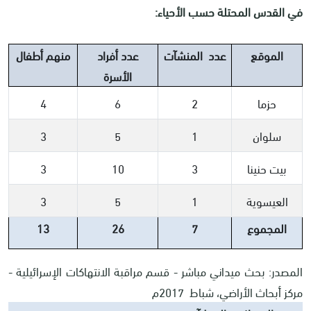
في القدس المحتلة حسب الأحياء:
الموقع
عدد المنشآت
عدد أفراد
منهم أطفال
الأسرة
حزما
2
6
4
سلوان
1
5
3
بيت حنينا
3
10
3
العيسوية
1
5
3
المجموع
7
26
13
المصدر: بحث ميداني مباشر - قسم مراقبة الانتهاكات الإسرائيلية -
مركز أبحاث الأراضي، شباط 2017م