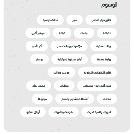
الوسوم
تقارير حول القدس
صور
حالات دراسية
الخرائط
دراسات
خرائط
مواقع أخرى
بيانات صحفية
مؤتمرات وورشات عمل
آخر الأخبار
روابط صديقة
أوامر عسكرية إسرائيلية
بوستر
تقارير الانتهاكات السنوية
جولات وزيارات
نشرة آلام زيتون فلسطين
عطاءات
قصص نجاح
مقالات
أنشطة المشاريع والمركز
فيديوها
تدريبات وتنمية قدرات
شراكات وتشبيك
أوراق حقائق