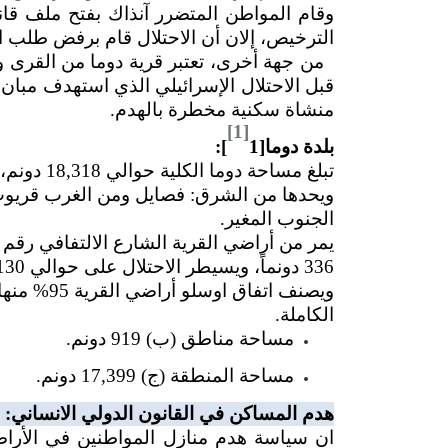
وقام المواطن المتضرر آنذاك بفتح ملف قان
الترخيص، إلان أن الاحتلال قام برفض طلب 
من جهة أخرى، تعتبر قرية دوما من القرى و
منشاة سكنية مخطرة بالهدم.
[1]
بلدة دوما[1
]:
تبلغ مساحة دوما الكلية حوالي 18,318 دونم، منها 376 دونم مساحة البناء.
ويحدها من الشرق: فصايل ومن الغرب قريو
الجنوب المغير.
336 دونماً، ويسيطر الاحتلال على حوالي 130 دونم كمعسكرات للجيش الإسرائيلي.
ويصنف اتفا
الكاملة.
مساحة مناطق (ب) 919 دونم
.
مساحة المنطقة (ج) 17,399 دونم
.
هدم المساكن في القانون الدولي الانساني:
ان سياسة هدم منازل المواطنين في الأراض