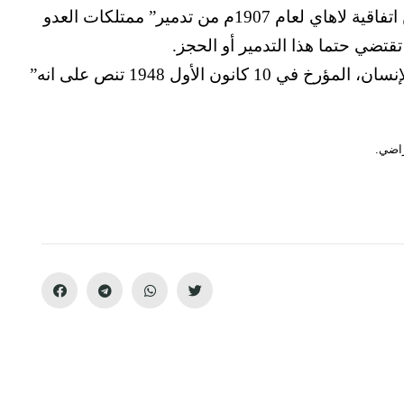
كما حذرت الفقرة ‘ز’ من المادة 23 من اتفاقية لاهاي لعام 1907م من تدمير” ممتلكات العدو
قتضي حتما هذا التدمير أو الحجز.
المادة 17 من الإعلان العالمي لحقوق الإنسان، المؤرخ في 10 كانون الأول 1948 تنص على انه”
راضي.