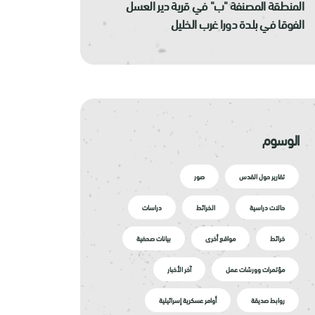
المنطقة المصنفة "ب" في قرية دير العسل
الفوقا في بلدة دورا غرب الخليل
الوسوم
تقارير حول القدس
صور
حالات دراسية
الخرائط
دراسات
خرائط
مواقع أخرى
بيانات صحفية
مؤتمرات وورشات عمل
آخر الأخبار
روابط صديقة
أوامر عسكرية إسرائيلية