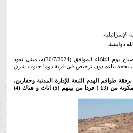
 الإسرائيلية.
له دوابشة.
هدمت سلطات الاحتلال الإسرائيلي، صباح يوم الثلاثاء الموافق (30/7/2024)م، مبنى تعود
ة، بحجة بناءه دون ترخيص في قرية دوما جنوب شرق
قة طواقم الهدم التبعة للإدارة المدنية وحفارين،
وقاموا بهدم منزل المواطن المعيل لأسرة مكونة من (13 ) فردا من بينهم (5) اناث و هناك (4)