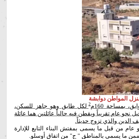
نزل المواطن دوابشة
2
 بمساحة 160م
لكل طابق وهو جاهز للسكن،
 ( 2 مليون شيقل) قبل نحو عام تقريباً ويقطن فيه حالياً عائلتين هما عائلة
 الدين والذي تزوج حديثاً.
عام من قبل ما يسمى بمفتش البناء التابع للإدارة
 ضمن ما يسمى بالمناطق " ج" من اتفاق أوسلو.