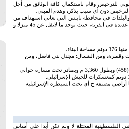
وني للترخيص وقام باستكمال كافة الوثائق من أجل
الترخيص دون أي سبب يذكر، وهدم المبنى.
البلدات في محافظة نابلس التي تعاني استهداف من
قبل الاحتلال الإسرائيلي الذي استهدف مبان عديدة في القرية، حيث يوجد ما لايقل عن 45 منزلا و
ت وقصرة، ومن الشمال: مجدل بني فاضل، ومن
يمر من أراضي القرية الشارع الالتفافي رقم (458) وبطول 3,360 م ويصادر تحت مساره حوالي
ق اوسلو أراضي القرية 95% منها أراضي مصنفة ج أي تحت السيطرة الإسرائيلية
ي الفلسطينية المحتلة لا ولم تكن أبدا على أساس