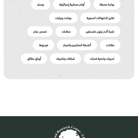
روابط صديقة
أوامر عسكرية إسرائيلية
بوستر
تقارير الانتهاكات السنوية
جولات وزيارات
نشرة آلام زيتون فلسطين
عطاءات
قصص نجاح
مقالات
أنشطة المشاريع والمركز
فيديوها
تدريبات وتنمية قدرات
شراكات وتشبيك
أوراق حقائق