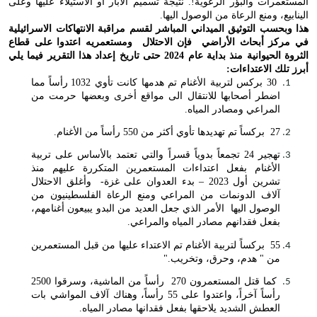
المستعمرات والبؤر الرعوية!. نتيجة تسميم الآبار أو الاستيلاء عليها وعلى
الينابيع، ومنع الرعاة من الوصول اليها.
هذا وبحسب التوثيق الميداني المباشر لقسم مراقبة الانتهاكات الاسرائيلية
في مركز أبحاث الأراضي فإن الاحتلال ومستعمريه اعتدوا على قطاع
الثروة الحيوانية منذ بداية عام 2024 حتى تاريخ إعداد هذا التقرير فيما يلي
أبرز تلك الاعتداءات:
30 بركس لتربية الأغنام تم هدمها كانت تأوي 1032 رأساً مما
اضطر أصحابها للانتقال الى مواقع أخرى وبعضها حرمت من
المراعي ومصادر المياه
.
27
بركساً تم تهديدها تأوي أكثر من 550 رأساً من الأغنام
.
تهجير 24 تجمعاً بدوياً قسراً والتي تعتمد بالأساس على تربية
الأغنام بفعل اعتداءات المستعمرين المتكررة عليهم منذ
تشرين أول 2023 – بدء العدوان على غزة- وأغلق الاحتلال
آلاف الدونمات من المراعي ومنع الرعاة الفلسطينيون من
الوصول اليها الأمر الذي جعل العديد من البدو يبيعون أغنامهم،
بفعل فقدانهم مصادر المياه والمراعي
.
55
بركساً لتربية الأغنام تم الاعتداء عليها من قبل المستعمرين
من " هدم، وحرق، وتخريب
".
كما قتل المستعمرون 270 رأساً من الماشية، وسرقوا 2500
رأساً آخراً، واعتدوا على 55 رأساً، وهناك آلاف المواشي بات
العطش الشديد يلاحقها بفعل فقدانها مصادر المياه.