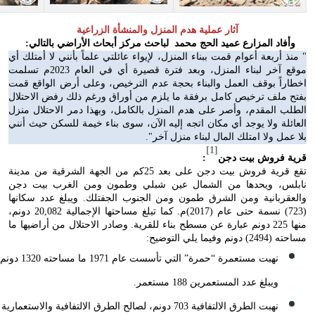
آثار عملية هدم المنزل والمنشأة الزراعية
وأفاد المزارع عميد الحج محمد لباحث مركز أبحاث الأراضي بالتالي:
" منذ أربعة أعوام قمت ببناء المنزل، لإيواء عائلتي علماً بأنني لا أمتلك أي
موقع آخر لبناء المنزل، وبعد فترة قصيرة أي في العام 2023م تسلمت
اخطاراً بوقف العمل والبناء بحجة عدم الترخيص، وعلى أرض الواقع قمت
بفتح ملف ترخيص كامل برفقة ما يلزم من أوراق ورغم ذلك رفض الاحتلال
الطلب المقدم، وأصر على هدم المنزل بالكامل، وبهذا دمر الاحتلال منزل
العائلة ولا يوجد أي مكان اتجه إليه الآن، سوى بناء خيمة للسكن حيث أنني
بلا عمل ولا امتلك المال لبناء منزل آخر".
[1]
قرية فروش بيت دجن
:
تقع قرية فروش بيت دجن على بعد 25كم من الجهة الشرقية من مدينة
نابلس، ويحدها من الشمال عين شبلي وطمون ومن الغرب بيت دجن
والعقربانية ومن الشرق طمون ومن الجنوب الجفتلك. ويبلغ عدد سكانها
(723) نسمة حتى عام (2017)م. كما تبلغ مساحتها الإجمالية 20,082 دونم،
منها 225 دونم عبارة عن مسطح بناء للقرية. وصادر الاحتلال من أراضيها ما
مساحته (2494) دونم وفيما يلي التوضيح:
نهبت مستعمرة “حمرة” التي تأسست عام 1971 ما مساحته 1320 دونم
ويبلغ عدد المستعمرين 188 مستعمر.
نهبت الطرق الالتفافية 703 دونم، لصالح الطرق الالتفافية والاستعمارية