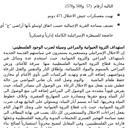
التالية أرقام: (57 و508 و578).
نهبت معسكرات جيش الاحتلال 471 دونم.
تصنف مساحة القرية الإجمالية حسب اتفاق اوسلو بأنها أراضي “ج” أي
خاضعة للسيطرة الإسرائيلية الكاملة إدارياً وعسكرياً.
استهداف الثروة الحيوانية والمراعي وسيلة لضرب الوجود الفلسطيني:
إن الاحتلال الإسرائيلي ومستعمريه يستمرون في سياستهم القديمة الجديدة
باستهداف المراعي والثروة الحيوانية، حيث استخدم عدة وسائل في
محاربة قطاع الثروة الحيوانية الفلسطينية منها: سرقة للأغنام، ورش
المراعي بالسموم والمواد الكيميائية، وإطلاق النار والدهس والقتل للرعاة
ومواشيهم، إضافة الى هدم وتهديد البركسات التي تأوي الأغنام أو مخازن
حفظ طعام الماشية ... واليوم وصل الحد بأن تعاني المواشي من حالة
عطش شديد بفعل منع الاحتلال الرعاة من الوصول الى مصادر المياه، حيث
يفرض قيوداً مشددة من الوصول الى المراعي إضافة الى منع الوصول الى
آبار المياه ومنع حفرها ومصادرة حتى الصهاريج الصغيرة، واتلاف خطوط
المياه وتخريبها، كما أنه يسمم آبار المياه، ويستولي على الينابيع بهدف ضرب
الثروة الحيوانية، حيث بات قطاع الثروة الحيوانية على وشك الانهيار التام
بفعل إجراءات الاحتلال والمستعمرين كل ذلك يصب في نهاية المطاف الى
تنفيذ سياسة التهجير القسري للتجمعات البدوية والريفية الفلسطينية وجعلها
فارغة من الفلسطينيين، وفي المقابل لتصبح مخزوناً استعمارياً لصالح بناء