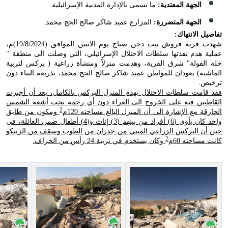
الجهة المعتدية:
ما تسمى بالإدارة المدنية الإسرائيلية.
الجهة المتضررة:
المزارع عميد شاكر صالح الحج محمد.
تفاصيل الانتهاك:
شهدت قرية فروش بيت دجن صباح يوم الاثنين الموافق (19/8/2024)م،
عملية هدم نفذتها سلطات الاحتلال الإسرائيلي، التي وصلت الى منطقة "
خلة الفولة" شرق القرية، وهدمت منزلاً ومنشأة زراعية ( بركس لتربية
الماشية) يعودان للمواطن عميد شاكر صالح الحج محمد، بذريعة البناء دون
ترخيص.
فقد قامت سلطات الاحتلال بهدم المنزل البركس بالكامل، بعد أن أجبرت
القاطنين فيه على الخروج الى العراء دون أي رحمة تحت أشعة الشمس
2
الحارقة مع الإشارة الى أن المنزل البالغ مساحته 120م
ومكون من طابق
واحد كان يأوي (6) أفراد من بينهم (3) إناث و(4) أطفال ضمن العائلة، في
حين أن البركس الزراعي المبني من جدران من الطوب وسقف من الزينكو
2
كانت مساحته 60م
وكان يستخدم في تربية 24 رأس من الخراف.