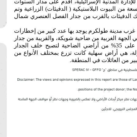
لإدارة المدنية الإسرائيلية، أقدم على مدار السنوات
من البيوت البلاستيكية ( الدفيئات) الزراعية وتم
لك الدفيئات بالقرب من جدار الفصل العنصري شمال
رب مدينة طولكرم يوجد بها عدد كبير من إخطارات
ي الجهة الغربية من ضاحية شويكة، والقريبة من جدار
الفصل العنصري، هذا الجدار الذي استولى على 35% من أراضي الضاحية لتصبح خلف الجدار
لة، هي أراض سهلية كانت تزرع بمختلف الأنواع من
ر من العائلات في المنطقة.
 في مناطق "ج" SPERAC IV - GFFO
Disclaimer: The views and opinions expressed in this report are those of La
positions of the project donor; the N
 ووجهات نظر مركز أبحاث الأراضي ولا تعكس بالضرورة وجهات نظر أو مواقف الجهة المانحة
لمجلس النرويجي. للاجئين