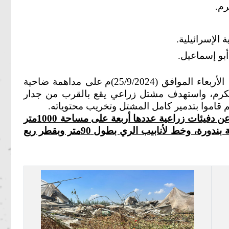
م.
 الإسرائيلية.
و إسماعيل.
أقدم جيش الاحتلال الإسرائيلي صباح يوم الأربعاء الموافق (25/9/2024)م على مداهمة ضاحية
لكرم، واستهدف مشتل زراعي يقع بالقرب من جدار
قاموا بتدمير كامل المشتل وتخريب محتوياته.
وبالنظر إلى المشتل المستهدف فهو عبارة عن دفيئات زراعية عددها أربعة على مساحة 1000متر
مربع، وكان يوجد به ما لا يقل عن 3500 شتلة بندورة، وخط لأنابيب الري بطول 90متر وبقطر ربع