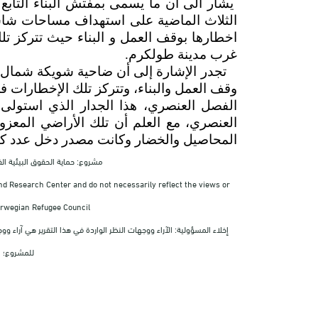
يشار الى أن ما يسمى بمفتش البناء التابع ل
الثلاث الماضية على استهداف مساحات شاسعة 
اخطارها بوقف العمل و البناء حيث تتركز ت
غرب مدينة طولكرم.
تجدر الإشارة إلى أن ضاحية شويكة شمال غ
وقف العمل والبناء، وتتركز تلك الإخطارات ف
العنصري، مع العلم أن تلك الأراضي المعزو
المحاصيل والخضار وكانت مصدر دخل عدد كبي
مشروع: حماية الحقوق البيئية الفلسطينية
nd Research Center and do not necessarily reflect the views or
orwegian Refugee Council.
إخلاء المسؤولية: الآراء ووجهات النظر الواردة في هذا التقرير هي آراء
للمشروع؛ ا