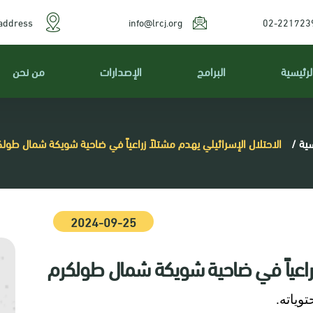
address
info@lrcj.org
02-221723
لرئيسية
البرامج
الإصدارات
من نحن
سية
/
الاحتلال الإسرائيلي يهدم مشتلاً زراعياً في ضاحية شويكة شمال طولك
2024-09-25
 زراعياً في ضاحية شويكة شمال طولكرم
ياته.