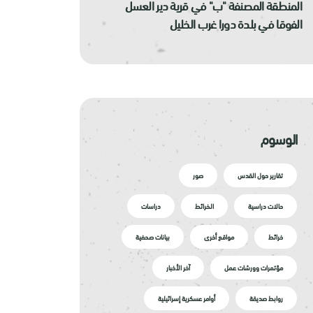
المنطقة المصنفة "ب" في قرية دير العسل
الفوقا في بلدة دورا غرب الخليل
الوسوم
تقارير حول القدس
صور
حالات دراسية
الخرائط
دراسات
خرائط
مواقع أخرى
بيانات صحفية
مؤتمرات وورشات عمل
آخر الأخبار
روابط صديقة
أوامر عسكرية إسرائيلية