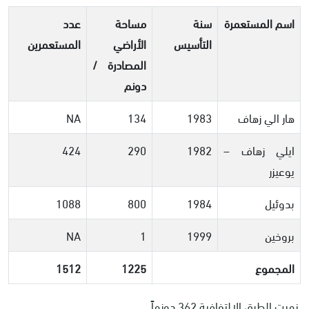
اسم المستعمرة
سنة
مساحة
عدد
التأسيس
الأراضي
المستعمرين
المصادرة /
دونم
هار الي زهاف
1983
134
NA
ايلي زهاف –
1982
290
424
يوعيزر
بدوئيل
1984
800
1088
بروخين
1999
1
NA
المجموع
1225
1512
نهبت الطرق الالتفافية 362 دونماً.