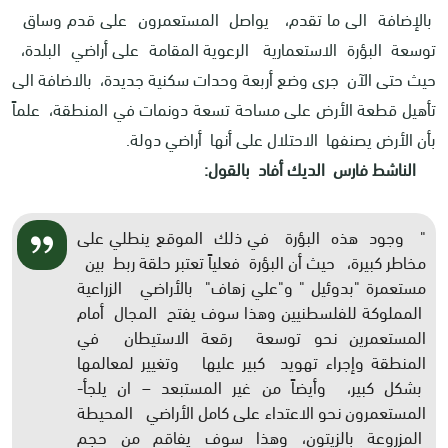
بالإضافة الى ما تقدم، يواصل المستعمرون على قدم وساق
توسعة البؤرة الاستعمارية الرعوية المقامة على أراضي البلدة،
حيث حتى الآن جرى وضع أربعة وحدات سكنية جديدة، بالاضافة الى
تأهيل قطعة الأرض على مساحة تسعة دونمات في المنطقة، علماً
بأن الأرض يصنفها الاحتلال على أنها أراضي دولة.
الناشط فارس الديك أفاد بالقول:
" وجود هذه البؤرة في ذلك الموقع ينطلي على
مخاطر كبيرة، حيث أن البؤرة فعلياً تعتبر حلقة ربط بين
مستعمرة "بدوئيل " و"علي زهاف" بالأراضي الزراعية
المملوكة للفلسطنيين وهذا سوف يفتح المجال أمام
المستعمرين نحو توسعة رقعة الاستيطان في
المنطقة وإجراء تهويد كبير عليها وتغيير لمعالمها
بشكل كبير، وأيضاً من غير المستبعد – ان يلجأ-
المستعمرون نحو الاعتداء على كامل الأراضي المحيطة
المزروعة بالزيتون، وهذا سوف يفاقم من حجم