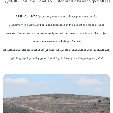
[1]
المصدر: وحدة نظم المعلومات الجغرافية – مركز أبحاث الاراضي.
مشروع: حماية الحقوق البيئية الفلسطينية في مناطق "ج" SPERAC V - FCDO
Disclaimer: The views and opinions expressed in this report are those of Land
Research Center and do not necessarily reflect the views or positions of the project
donor; the Norwegian Refugee Council.
إخلاء المسؤولية: الآراء ووجهات النظر الواردة في هذا التقرير هي آراء ووجهات نظر مركز أبحاث الأراضي ولا
تعكس بالضرورة وجهات نظر أو مواقف الجهة المانحة للمشروع؛ المجلس النرويجي. للاجئين