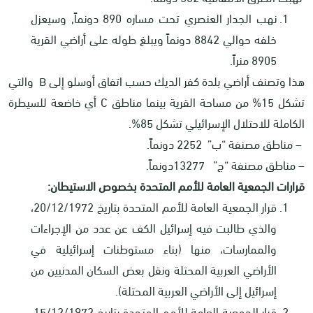
نهب الجدار العنصري تحت مساره 890 دونماً, وسيعزل
خلفه حوالي 8842 دونماً ويبلغ طوله على أراضي القرية
8905 منراً.
هذا وتصنف أراضي بلدة كفر الديك حسب اتفاق أوسلو إلى
B
والتي
تشكل 15% من مساحة القرية بينما مناطق
C
أي خاضعة للسيطرة
الكاملة للاحتلال الإسرائيلي تشكل 85%.
– مناطق مصنفة “ب” 2252 دونماً.
– مناطق مصنفة “ج” 13277دونماً.
قرارات الجمعية العامة للأمم المتحدة بخصوص الاستيطان:
قرار الجمعية العامة للأمم المتحدة بتاريخ 20/12/1972،
والذي طالبت فيه إسرائيل الكف عن عدد من الإجراءات
والممارسات، منها (بناء مستوطنات إسرائيلية في
الأراضي العربية المحتلة ونقل بعض السكان المدنيين من
إسرائيل إلى الأراضي العربية المحتلة).
قرار الجمعية العامة للأمم المتحدة بتاريخ 15/12/1972،