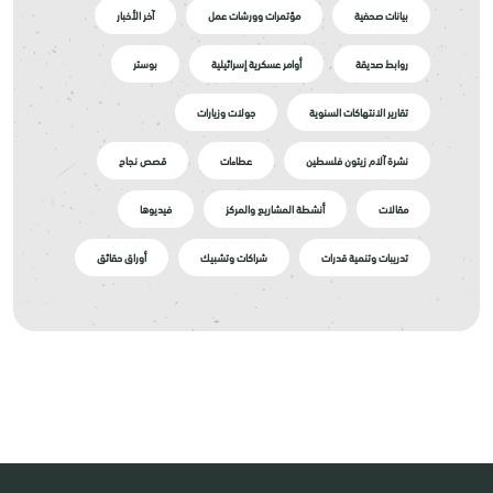
بيانات صحفية
مؤتمرات وورشات عمل
آخر الأخبار
روابط صديقة
أوامر عسكرية إسرائيلية
بوستر
تقارير الانتهاكات السنوية
جولات وزيارات
نشرة آلام زيتون فلسطين
عطاءات
قصص نجاح
مقالات
أنشطة المشاريع والمركز
فيديوها
تدريبات وتنمية قدرات
شراكات وتشبيك
أوراق حقائق