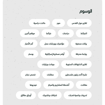
الوسوم
تقارير حول القدس
صور
حالات دراسية
الخرائط
دراسات
خرائط
مواقع أخرى
بيانات صحفية
مؤتمرات وورشات عمل
آخر الأخبار
روابط صديقة
أوامر عسكرية إسرائيلية
بوستر
تقارير الانتهاكات السنوية
جولات وزيارات
نشرة آلام زيتون فلسطين
عطاءات
قصص نجاح
مقالات
أنشطة المشاريع والمركز
فيديوها
تدريبات وتنمية قدرات
شراكات وتشبيك
أوراق حقائق