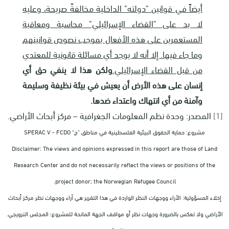
أيضاً في قوانين "دولته" الداخلية مخالفةً صريحة، وعليه
لا بد على "القضاء الإسرائيلي" محاسبة ومعاقبة
المستعمرين على هذه الأفعال بموجب نصوص قوانينهم
وما جاء فيها. إلا أنه لا يوجد أي مسائلة قانونية للمعتدي
من قبل القضاء الإسرائيلي.
ولكن هذا لا ينفي حق أي
إنسان على هذه الأرض أن يعيش في بيئة نظيفة وسليمة
وآمنة من أي انتهاك واعتداء ضدها.
[1]
المصدر: وحدة نظم المعلومات الجغرافية – مركز أبحاث الأراضي.
مشروع: حماية الحقوق البيئية الفلسطينية في مناطق "ج" SPERAC V - FCDO
Disclaimer: The views and opinions expressed in this report are those of Land
Research Center and do not necessarily reflect the views or positions of the
project donor; the Norwegian Refugee Council.
إخلاء المسؤولية: الآراء ووجهات النظر الواردة في هذا التقرير هي آراء ووجهات نظر مركز أبحاث
الأراضي ولا تعكس بالضرورة وجهات نظر أو مواقف الجهة المانحة للمشروع؛ المجلس النرويجي.