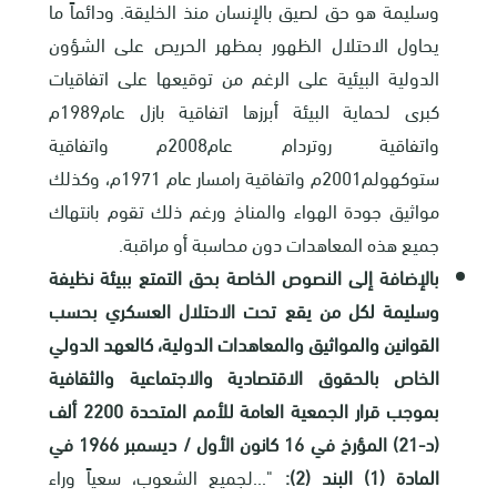
وسليمة هو حق لصيق بالإنسان منذ الخليقة. ودائماً ما
يحاول الاحتلال الظهور بمظهر الحريص على الشؤون
الدولية البيئية على الرغم من توقيعها على اتفاقيات
كبرى لحماية البيئة أبرزها اتفاقية بازل عام1989م
واتفاقية روتردام عام2008م واتفاقية
ستوكهولم2001م واتفاقية رامسار عام 1971م، وكذلك
مواثيق جودة الهواء والمناخ ورغم ذلك تقوم بانتهاك
جميع هذه المعاهدات دون محاسبة أو مراقبة.
بالإضافة إلى النصوص الخاصة بحق التمتع ببيئة نظيفة
وسليمة لكل من يقع تحت الاحتلال العسكري بحسب
القوانين والمواثيق والمعاهدات الدولية، كالعهد الدولي
الخاص بالحقوق الاقتصادية والاجتماعية والثقافية
بموجب قرار الجمعية العامة للأمم المتحدة 2200 ألف
(د-21) المؤرخ في 16 كانون الأول / ديسمبر 1966 في
المادة (1) البند (2):
"...لجميع الشعوب، سعياً وراء