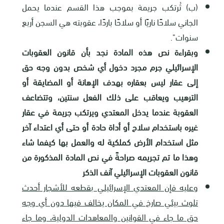
(ب) تُرتكب جريمة بموجب هذا القسم عندما يحمل
الجاني سلاحًا ناريًا أو سلاحًا باردًا، عقوبته هي السجن أربع
سنوات".
وبقراءة نص هذه المادة نجد بأن قانون العقوبات
الإسرائيلي جرم مجرد دخول أي شخص بدون وجه حق
إلى عقار ليس بعقاره بهدف الإهانة أو المضايقة أو
الترهيب ويعاقب على ذلك الفعل سنتين، وتتضاعف
العقوبة عندما يدخل المعتدي ويرتكب جريمة في عقار
غيره باستخدام سلاح أو أداة حادة أو حتى أي اعتداء آخر
مثل استخدام الأرض كملكية له والعمل بها كيفما شاء
وهذا ما تم تجريمه صراحةً في نص المادة المذكورة من
قانون العقوبات الإسرائيلي آنف الذكر
وعليه فإن المعتدي الإسرائيلي بقطعه للأشجار أحدث
تلوث بيئي صارخ في المكان يخالف فيها دون أي وجه
حق ما جاء في القوانين والمعاهدات الدولية، وما جاء