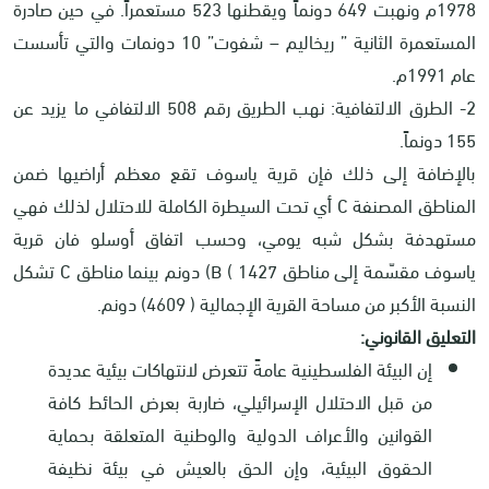
1978م ونهبت 649 دونماً ويقطنها 523 مستعمراً. في حين صادرة
المستعمرة الثانية ” ريخاليم – شفوت” 10 دونمات والتي تأسست
عام 1991م.
2- الطرق الالتفافية: نهب الطريق رقم 508 الالتفافي ما يزيد عن
155 دونماً.
بالإضافة إلى ذلك فإن قرية ياسوف تقع معظم أراضيها ضمن
المناطق المصنفة
C
أي تحت السيطرة الكاملة للاحتلال لذلك فهي
مستهدفة بشكل شبه يومي، وحسب اتفاق أوسلو فان قرية
ياسوف مقسّمة إلى مناطق
B ( 1427
) دونم بينما مناطق
C
تشكل
النسبة الأكبر من مساحة القرية الإجمالية ( 4609) دونم.
التعليق القانوني:
إن البيئة الفلسطينية عامةً تتعرض لانتهاكات بيئية عديدة
من قبل الاحتلال الإسرائيلي، ضاربة بعرض الحائط كافة
القوانين والأعراف الدولية والوطنية المتعلقة بحماية
الحقوق البيئية، وإن الحق بالعيش في بيئة نظيفة