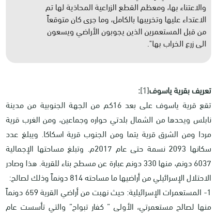
والاعتناء بها، ومعظم القطع الزراعية المحاذية لها تم
الاعتداء عليها وتخريبها بالكامل، وما جرى كان متوقعاً
من قبل المستعمرين الذين يجوبون الأراضي ويسعون
الى زرع الخراب بها".
تعريف بقرية ياسوف
[1]
:
تقع قرية ياسوف على بعد 16كم من الجهة الجنوبية من مدينة
نابلس ويحدها من الشمال بلدتي حواره وجماعين، ومن الغرب قرية
مردا ومن الشرق قرية يتما ومن الجنوب قرية اسكاكا. ويبلغ عدد
سكانها 2093 نسمة حتى عام 2017م. وتبلغ مساحتها الإجمالية
6037 دونم، منها 330 دونم عبارة عن مسطح بناء للقرية. هذا وصادر
الاحتلال الإسرائيلي من أراضيها ما مساحته 814 دونماً وذلك لصالح:
1- المستعمرات الإسرائيلية: حيث نهبت من أراضي القرية 659 دونماً
منها لصالح مستعمرتي، الأولى ” كفار تبواح” والتي تأسست عام