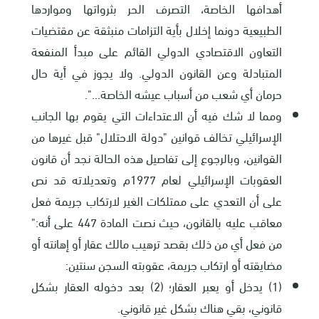
أهدافها الخاصة، التصرف الحر بثرواتها ومواردها
الطبيعية دونما إخلال بأية التزامات منبثقة عن مقتضيات
التعاون الاقتصادي الدولي القائم على مبدأ المنفعة
المتبادلة وعن القانون الدولي. ولا يجوز في أية حال
حرمان أي شعب من أسباب عيشه الخاصة...".
ومما لا شك فيه أن الاعتداءات التي يقوم بها الجانب
الإسرائيلي تخالف قوانين "دولة الاحتلال" قبل غيرها من
القوانين، وبالرجوع إلى تفاصيل هذه الحالة نجد أن قانون
العقوبات الإسرائيلي لعام 1977م وتعديلاته قد نص
على أن التعدي على ممتلكات الغير لارتكاب جريمة فعل
معاقب عليه بالقانون، حيث نصت المادة 447 على أنه:"
من فعل أي من ذلك بقصد ترهيب مالك عقار أو إهانته أو
مضايقته أو ارتكاب جريمة، عقوبته السجن سنتين:
(1) يدخل أو يعبر العقار؛ (2) بعد دخوله العقار بشكل
قانوني، بقي هناك بشكل غير قانوني.