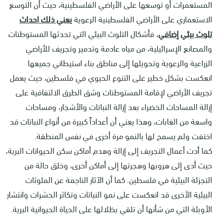
المستعمرات أو توسعها على الأراضي الفلسطينية، حيث أن التوسع
الاستعماري على الأراضي الفلسطينية الرعوية
ي
عني ذلك احداث
تلوث بيئي إضافي
، فأشكال التلوث البيئي التي تحدثها المستوطنات
والمصانع الإسرائيلية، من مياه عادمة وتدمير وتجريف للأراضي
الزراعية والرعوية وتحويلها إلى مناطق بناء استيطاني جميعها
انعكست بشكل خطير على التنوع الحيوي في فلسطين، حيث يعمل
تجريف الأراضي لإقامة المستوطنات وشق الطرق الالتفافية على
إزالة المساحات الخضراء بعد إزالة النباتات والأشجار، ومساحات
واسعة من الغابات، وهذا يعني أن أعداداً كبيرة من أنواع النباتات قد
اختفت ولم يسمح لها بالنمو مرة أخرى في نفس المنطقة.
كما أدت أعمال التجريف إلى إزالة وهدم أماكن سكن الحيوانات البرية،
حيث أدى إلى هروبها وهجرتها إلى أماكن أخرى، وخلق حالة من
التجزئة البيئية في فلسطين. كما أن الآثار الناجمة عن الملوثات
البيئية الأخرى قد انعكست على نمو النباتات وتكاثر الحشرات وانتشار
الأوبئة التي من شأنها أن تلقي بظلالها على الحياة الحيوانية البرية.