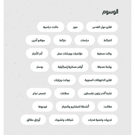
الوسوم
تقارير حول القدس
صور
حالات دراسية
الخرائط
دراسات
خرائط
مواقع أخرى
بيانات صحفية
مؤتمرات وورشات عمل
آخر الأخبار
روابط صديقة
أوامر عسكرية إسرائيلية
بوستر
تقارير الانتهاكات السنوية
جولات وزيارات
نشرة آلام زيتون فلسطين
عطاءات
قصص نجاح
مقالات
أنشطة المشاريع والمركز
فيديوها
تدريبات وتنمية قدرات
شراكات وتشبيك
أوراق حقائق