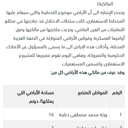
المالكية).
وتجدر الإشارة الى أن الأراضي موضوع التخطيط والتي سيقام عليها
المخطط الاستعماري، كانت سلطات الاحتلال قد صادرتها في مطلع
الثمانينات من القرن الماضي، ونزعت ملكيتها من مالكيها وفق
أوامرها العسكرية وقوانين الأراضي المتوارثة في الضفة الغربية
المحتلة، وأحالت هذه الاراض الى ما يسمى بالمسؤول عن الأملاك
الحكومية والمتروكة، وهاهي اليوم تقوم بتمريرها للمشروع
الاستعماري ولتسمين المستعمرات.
وقد عرف من مالكي هذه الأراضي كل من:
الرقم
المواطن المتضرر
مساحة الأراضي التي
يملكها/ دونم
1
ورثة محمد مصطفى ذباينة
15
2
فراس ايمن ذباينة
3