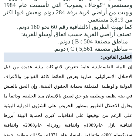
ومستعمرة “كوخاف يعقوب” التي تأسست عام 1984
ونهبت من أراضي قرية برقة 284 دونم ويعيش فيها اكثر
من 3,819 مستعمر.
كما نهبت الطريق الالتفافية رقم 60 نحو 160 دونم.
تصنف أراضي القرية حسب اتفاق أوسلو للقرية:
– مناطق مصنفة
B ( 504
) دونم.
– مناطق مصنفة
C ( 5,561
) دونم.
التعليق القانوني:
إن البيئة الفلسطينية عامةً تتعرض لانتهاكات بيئية عديدة من قبل
الاحتلال الإسرائيلي، ضاربة بعرض الحائط كافة القوانين والأعراف
الدولية والوطنية المتعلقة بحماية الحقوق البيئية، وإن الحق بالعيش
في بيئة نظيفة وسليمة هو حق لصيق بالإنسان منذ الخليقة. ودائماً ما
يحاول الاحتلال الظهور بمظهر الحريص على الشؤون الدولية البيئية
على الرغم من توقيعها على اتفاقيات كبرى لحماية البيئة أبرزها
اتفاقية بازل عام1989م واتفاقية روتردام عام2008م واتفاقية
ستوكهولم2001م واتفاقية رامسار عام 1971م، وكذلك مواثيق جودة