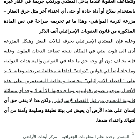
وتتضاعف العقوبة عندما يدخل المعتدي ويرتكب جريمة في عقار غيره
باستخدام سلاح أو أداة حادة أو حتى أي اعتداء آخر مثل حرق العقار –
مزرعة لتربية المواشي- وهذا ما تم تجريمه صراحةً في نص المادة
المذكورة من قانون العقوبات الإسرائيلي آنف الذكر
وعليه فإن المعتدي الإسرائيلي بحرقه لبالات القش وهيكل المزرعة
أدى الى تلوث بيئي في المكان نتيجة تصاعد الدخان الملوث وعليه
فإنه يخالف دون أي وجه حق ما جاء في القوانين والمعاهدات الدولية،
وما جاء أيضاً في قوانين "دولته" الداخلية مخالفةً صريحة، وعليه لا بد
على "القضاء الإسرائيلي" محاسبة ومعاقبة المستعمرين على هذه
الأفعال بموجب نصوص قوانينهم وما جاء فيها. إلا أنه لا يوجد أي مسائلة
قانونية للمعتدي من قبل القضاء الإسرائيلي.
ولكن هذا لا ينفي حق أي
إنسان على هذه الأرض أن يعيش في بيئة نظيفة وسليمة وآمنة من أي
انتهاك واعتداء ضدها.
[1]
المصدر: وحدة نظم المعلومات الجغرافية – مركز أبحاث الأراضي.