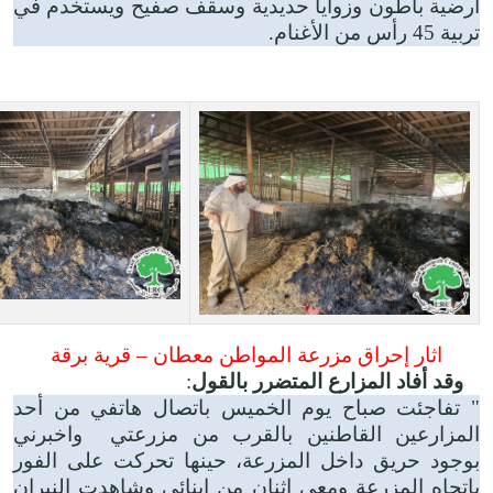
أرضية باطون وزوايا حديدية وسقف صفيح ويستخدم في
تربية 45 رأس من الأغنام.
اثار إحراق مزرعة المواطن معطان – قرية برقة
وقد أفاد المزارع المتضرر بالقول
:
" تفاجئت صباح يوم الخميس باتصال هاتفي من أحد
المزارعين القاطنين بالقرب من مزرعتي واخبرني
بوجود حريق داخل المزرعة، حينها تحركت على الفور
باتجاه المزرعة ومعي اثنان من ابنائي وشاهدت النيران