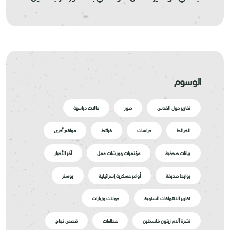
الوسوم
تقارير حول القدس
صور
حالات دراسية
الخرائط
دراسات
خرائط
مواقع أخرى
بيانات صحفية
مؤتمرات وورشات عمل
آخر الأخبار
روابط صديقة
أوامر عسكرية إسرائيلية
بوستر
تقارير الانتهاكات السنوية
جولات وزيارات
نشرة آلام زيتون فلسطين
عطاءات
قصص نجاح