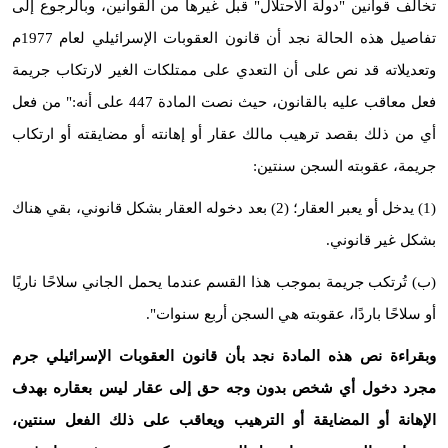
تخالف قوانين "دولة الاحتلال" قبل غيرها من القوانين، وبالرجوع إلى
تفاصيل هذه الحالة نجد أن قانون العقوبات الإسرائيلي لعام 1977م
وتعديلاته قد نص على أن التعدي على ممتلكات الغير لارتكاب جريمة
فعل معاقب عليه بالقانون، حيث نصت المادة 447 على أنه:" من فعل
أي من ذلك بقصد ترهيب مالك عقار أو إهانته أو مضايقته أو ارتكاب
جريمة، عقوبته السجن سنتين:
(1) يدخل أو يعبر العقار؛ (2) بعد دخوله العقار بشكل قانوني، بقي هناك
بشكل غير قانوني.
(ب) تُرتكب جريمة بموجب هذا القسم عندما يحمل الجاني سلاحًا ناريًا
أو سلاحًا باردًا، عقوبته هي السجن أربع سنوات".
وبقراءة نص هذه المادة نجد بأن قانون العقوبات الإسرائيلي جرم
مجرد دخول أي شخص بدون وجه حق إلى عقار ليس بعقاره بهدف
الإهانة أو المضايقة أو الترهيب ويعاقب على ذلك الفعل سنتين،