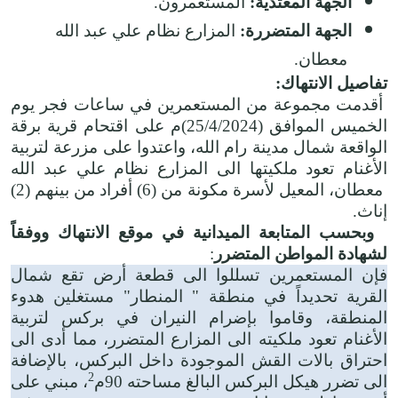
الجهة المعتدية:
المستعمرون.
الجهة المتضررة:
المزارع نظام علي عبد الله
معطان.
تفاصيل الانتهاك:
أقدمت مجموعة من المستعمرين في ساعات فجر يوم
الخميس الموافق (25/4/2024)م على اقتحام قرية برقة
الواقعة شمال مدينة رام الله، واعتدوا على مزرعة لتربية
الأغنام تعود ملكيتها الى المزارع نظام علي عبد الله
معطان، المعيل لأسرة مكونة من (6) أفراد من بينهم (2)
إناث.
وبحسب المتابعة الميدانية في موقع الانتهاك ووفقاً
لشهادة المواطن المتضرر
:
فإن المستعمرين تسللوا الى قطعة أرض تقع شمال
القرية تحديداً في منطقة " المنطار" مستغلين هدوء
المنطقة، وقاموا بإضرام النيران في بركس لتربية
الأغنام تعود ملكيته الى المزارع المتضرر، مما أدى الى
احتراق بالات القش الموجودة داخل البركس، بالإضافة
2
الى تضرر هيكل البركس البالغ مساحته 90م
، مبني على