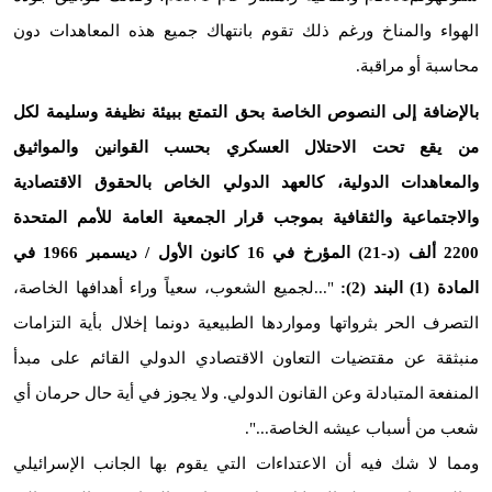
الهواء والمناخ ورغم ذلك تقوم بانتهاك جميع هذه المعاهدات دون
محاسبة أو مراقبة.
بالإضافة إلى النصوص الخاصة بحق التمتع ببيئة نظيفة وسليمة لكل
من يقع تحت الاحتلال العسكري بحسب القوانين والمواثيق
والمعاهدات الدولية، كالعهد الدولي الخاص بالحقوق الاقتصادية
والاجتماعية والثقافية بموجب قرار الجمعية العامة للأمم المتحدة
2200 ألف (د-21) المؤرخ في 16 كانون الأول / ديسمبر 1966 في
المادة (1) البند (2):
"...لجميع الشعوب، سعياً وراء أهدافها الخاصة،
التصرف الحر بثرواتها ومواردها الطبيعية دونما إخلال بأية التزامات
منبثقة عن مقتضيات التعاون الاقتصادي الدولي القائم على مبدأ
المنفعة المتبادلة وعن القانون الدولي. ولا يجوز في أية حال حرمان أي
شعب من أسباب عيشه الخاصة...".
ومما لا شك فيه أن الاعتداءات التي يقوم بها الجانب الإسرائيلي