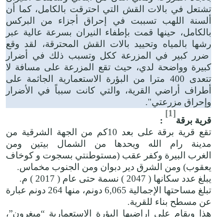
تشتعل في بالات القش التي احترقت بالكامل، كما أن
ألسنة اللهب تسببت في إحراق أجزاء من البركس
بالكامل، حينها قمت بإطفاء النيران بسرعة عالية عبر
رشها بالمياه وتحييد بالات القش المحترقة، لقد وقع
ضرر كبير في المزرعة ككل وتسبب ذلك في أضرار
كبيرة وواضحة لدي، حيث تقع المزرعة على مسافة لا
تتعدى 400 مترا من البؤرة الاستعمارية الجاثمة على
أطراف أراضي القرية، والتي كانت سبباً في الأضرار
وإحراق مزرعتي".
[1]
قرية برقة
:
تقع قرية برقة على بعد 10كم من الجهة الشرقية من
مدينة رام الله ويحدها من الشمال بيتين ومن
الغرب البيرة وكفر عقب (مستوطنتي بسجوت و كوخاف
يعقوب) ومن الشرق دير دبوان ومن الجنوب مخماس.
يبلغ عدد سكانها ( 2047 ) نسمة حتى عام ( 2017 ) م.
تبلغ مساحتها الإجمالية 6,065 دونم، منها 264 دونم عبارة
عن مسطح بناء للقرية.
هذا ويقام على اراضيها البؤرة الاستعمارية “ميغرون”،