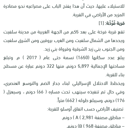
للاستيلاء عليها، حيث أن هذا يفتح الباب على مصراعيه نحو مصادرة
المزيد من الأراضي في القرية.
قرية فَرْخَة:
[1]
تقع قرية فرخة على بعد 5كم من الجهة الغربية من مدينة سلفيت
ويحدها من الشمال سلفيت ومن الغرب بروقين ومن الشرق سلفيت
ومن الجنوب بني زيد الشرقية وقرواة بني زيد.
يبلغ عدد سكانها (1650) نسمة حتى عام ( 2017 ) م. وتبلغ
مساحتها الإجمالية 5,897 دونم، منها 322 دونم عبارة عن مسطح
بناء للقرية.
ويخطط الاحتلال الإسرائيلي لبناء جدار الضم والتوسع العنصري،
وفي حال تم تنفيذه سينهب تحت مساره ( 66) دونم ، وسيعزل (
176) دونم، وسيبلغ طوله ( 662) متراً.
تصنيف الأراضي حسب اتفاق أوسلو للقرية:
– مناطق مصنفة
A ( 2,981
) دونم.
– مناطق مصنفة
B ( 968
) دونم.