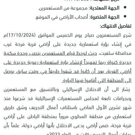
الجهة المعتدية:
مجموعة من المستعمرين.
الجهة المتضررة:
أصحاب الأراضي في الموقع.
تفاصيل الانتهاك:
شرع المستعمرون صباح يوم الخميس الموافق (17/10/2024)م
في إنشاء بؤرة استعمارية جديدة على أراضي قرية فرخة غرب
محافظة سلفيت،
حيث لوحظ قيام المستعمرين بنصب وحدة سكنية
جديدة كنواة ربما تمهيداً لإنشاء بؤرة استعمارية رعوية جديدة على
أراضي القرية، بعد أن كانوا قد شقوا طريقاً في وقت سابق يوصل
الى المنطقة التي أقاموا فيها البؤرة.
يشار الى أن الاحتلال الإسرائيلي وبالتنسيق مع المستعمرين
وبجرافات تابعة لمجلس المستعمرات الإسرائيلية قد شرعوا منذ
شهر تشرين الأول الماضي باستئناف أعمال التجريف وشق طريق
استعماري من منطقة المطوي مروراً بمنطقة الباطن على أراضي
قرية فرخة، ضمن أراضي يدعى الاحتلال بأنها أراضي دولة، علماً بأن
بدايات أعمال التجريف كانت في العام 2023م.