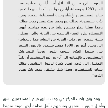
الرعوية التي يدعي الاحتلال أنها أراضي مصادرة منذ
العام 1983م، ومعلنة أراضي دولة، والأخطر من ذلك هو
قيام المستعمرين بإنشاء وحدة استعمارية جديدة وهي
بؤرة استعمارية، وذلك عبر وضع بيت متنقل جديد هناك،
وهذا فعلياً خطر حقيقي علينا من عدة جوانب، أبرزها
الاستيلاء على النبعة الوحيدة في القرية والتي تغطي
نسبة جديدة من حاجة القرية من المياه، هذا بالاضافة
الى وجود أكثر من 1500 دونم مشجرة بالزيتون المثمر
في محيط البؤرة سوف تكون مرتعاً لاعتداءات
المستعمرين، بالإضافة الى أنه من غير المستبعد أن يلجأ
الاحتلال الى فرض قيود كبيرة لدخول المزارعين هناك
حمايةً للمستعمرين وهذا خطر حقيقي جديد بات يهدد
القرية".
وقد وثق باحث المركز في وقت سابق قيام المستعمرين بشق
وتأهيل طريق استعماري وقيامهم يتأهل قطعة أرض رعوية تمهيداً