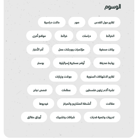
الوسوم
تقارير حول القدس
صور
حالات دراسية
الخرائط
دراسات
خرائط
مواقع أخرى
بيانات صحفية
مؤتمرات وورشات عمل
آخر الأخبار
روابط صديقة
أوامر عسكرية إسرائيلية
بوستر
تقارير الانتهاكات السنوية
جولات وزيارات
نشرة آلام زيتون فلسطين
عطاءات
قصص نجاح
مقالات
أنشطة المشاريع والمركز
فيديوها
تدريبات وتنمية قدرات
شراكات وتشبيك
أوراق حقائق