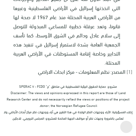
التي اتخذتها إسرائيل في الأراضي الفلسطينية وغيرها
من الأراضي العربية المحتلة منذ عام 1967 لا صحة لها
قانونا، وتعد عرقلة خطيرة للمساعي المبذولة للتوصل
إلى سلام عادل ودائم في الشرق الأوسط، كما تأسف
الجمعية العامة بشدة لاستمرار إسرائيل في تنفيذ هذه
التدابير وخاصة إقامة المستوطنات في الأراضي العربية
المحتلة.
[1]
المصدر: نظم المعلومات - مركز ابحاث الاراضي
مشروع: حماية الحقوق البيئية الفلسطينية في مناطق "ج" SPERAC V - FCDO
Disclaimer: The views and opinions expressed in this report are those of Land
Research Center and do not necessarily reflect the views or positions of the project
donor; the Norwegian Refugee Council.
إخلاء المسؤولية: الآراء ووجهات النظر الواردة في هذا التقرير هي آراء ووجهات نظر مركز أبحاث الأراضي ولا
تعكس بالضرورة وجهات نظر أو مواقف الجهة المانحة للمشروع؛ المجلس النرويجي. للاجئين