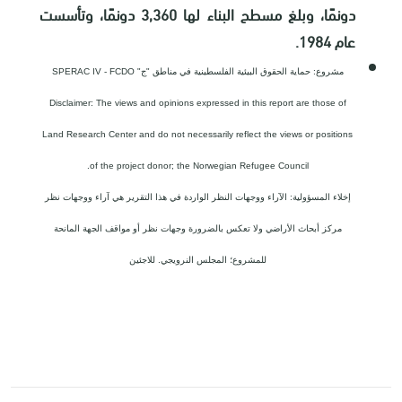
دونمًا، وبلغ مسطح البناء لها 3,360 دونمًا، وتأسست
عام 1984
.
مشروع: حماية الحقوق البيئية الفلسطينية في مناطق "ج" SPERAC IV - FCDO
Disclaimer: The views and opinions expressed in this report are those of
Land Research Center and do not necessarily reflect the views or positions
of the project donor; the Norwegian Refugee Council.
إخلاء المسؤولية: الآراء ووجهات النظر الواردة في هذا التقرير هي آراء ووجهات نظر
مركز أبحاث الأراضي ولا تعكس بالضرورة وجهات نظر أو مواقف الجهة المانحة
للمشروع؛ المجلس النرويجي. للاجئين