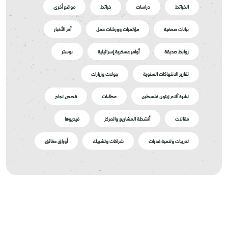
الخرائط
دراسات
خرائط
مواقع أخرى
بيانات صحفية
مؤتمرات وورشات عمل
آخر الأخبار
روابط صديقة
أوامر عسكرية إسرائيلية
بوستر
تقارير الانتهاكات السنوية
جولات وزيارات
نشرة آلام زيتون فلسطين
عطاءات
قصص نجاح
مقالات
أنشطة المشاريع والمركز
فيديوها
تدريبات وتنمية قدرات
شراكات وتشبيك
أوراق حقائق