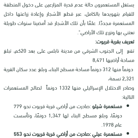
يستغل المستعمرون حالة عدم قدرة المزارعين على دخول المنطقة
للقيام بتهويدها بالكامل، عبر قطع الأشجار وإعادة زراعتها داخل
المستعمرة مجددًا. علمًا بأن تلك الأشجار قد أمضينا سنوات طويلة
نعتني بها ونزرع تلك الأراضي
."
تعريف بقرية قريوت
:
تقع إلى الجنوب الشرقي من مدينة نابلس على بعد 20كم، تبلغ
مساحة أراضيها 8,471
دونماً منها 312 دونماً مساحة مسطح البناء، وبلغ عدد سكان القرية
2,321 نسمة،
وصادر الاحتلال الإسرائيلي منها 1332 دونماً لصالح المستعمرات
التالية:
مستعمرة شيلو
:
صادرت من أراضي قرية قريوت نحو 779
دونمًا، وبلغ مسطح البناء لها 1,347 دونمًا، وتأسست
عام 1978
.
مستعمرة عيلي
:
صادرت من أراضي قرية قريوت نحو 553