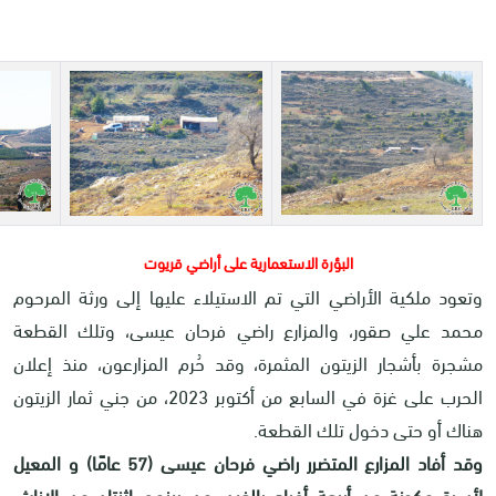
البؤرة الاستعمارية على أراضي قريوت
وتعود ملكية الأراضي التي تم الاستيلاء عليها إلى ورثة المرحوم
محمد علي صقور، والمزارع راضي فرحان عيسى، وتلك القطعة
مشجرة بأشجار الزيتون المثمرة، وقد حُرم المزارعون، منذ إعلان
الحرب على غزة في السابع من أكتوبر 2023، من جني ثمار الزيتون
هناك أو حتى دخول تلك القطعة
.
وقد أفاد المزارع المتضرر راضي فرحان عيسى (57 عامًا) و المعيل
لأسرة مكونة من أربعة أفراد بالغين، من بينهم اثنتان من الإناث،