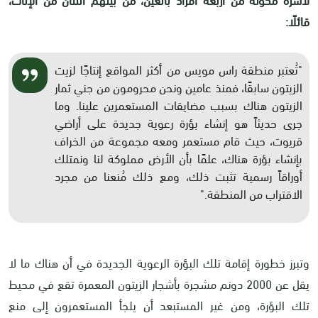
قائلًا
:
"
تُعتبر منطقة راس مويس من أكثر المواقع إنتاجًا لزيت
الزيتون سابقًا، فمنذ عامين ونحن محرومون من جني ثمار
الزيتون هناك بسبب مضايقات المستعمرين علينا. وما
جرى حديثاً هو إنشاء بؤرة رعوية جديدة على أراضي
قريوت، حيث قام مستعمر ومعه مجموعة من الخراف
بإنشاء بؤرة هناك، علمًا بأن الأرض مملوكة لنا ونمتلك
أوراقاً رسمية تثبت ذلك، ومع ذلك مُنعنا من مجرد
الاقتراب من المنطقة
".
وتبرز خطورة إقامة تلك البؤرة الرعوية الجديدة في أن هناك ما لا
يقل عن 2000 دونم مشجرة بأشجار الزيتون المعمرة تقع في محيط
تلك البؤرة، ومن غير المستبعد أن يلجأ المستعمرون إلى منع