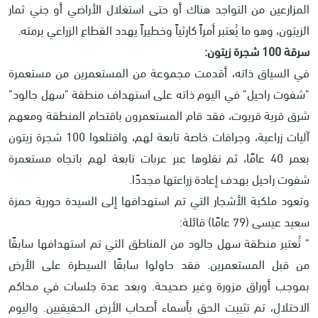
المزارعين من التواجد هناك أو حتى استغلال الأراضي أو جني ثمار
الزيتون، وهو ما يُعتبر أمراً كارثياً وخطيراً يهدد القطاع الزراعي برمته
.
سرقة 100 شجرة زيتون:
في السياق ذاته، أقدمت مجموعة من المستعمرين من مستعمرة
"شفوت راحيل" في اليوم ذاته على استهداف منطقة "سهل جالود"
شرق قرية قريوت، فقد قام المستعمرون باقتحام المنطقة ومعهم
آليات زراعية، وجرافات خاصة تابعة لهم، واقتلعوا 100 شجرة زيتون
بعمر 40 عامًا، ثم نقلوها عبر عربات تابعة لهم باتجاه مستعمرة
شفوت راحيل بهدف إعادة زراعتها مجددًا
.
وتعود ملكية الأشجار التي تم استهدافها إلى السيدة حورية حمزة
سعيد عيسى (79 عامًا) قائلة
:
"
تُعتبر منطقة سهل جالود من المناطق التي تم استهدافها سابقًا
من قبل المستعمرين. فقد حاولوا سابقًا السيطرة على الأرض
بموجب أوراق مزورة وغير صحيحة.
وبعد عدة جلسات في محاكم
الاحتلال، تم تثبيت الحق بأسماء أصحاب الأرض الحقيقيين. واليوم