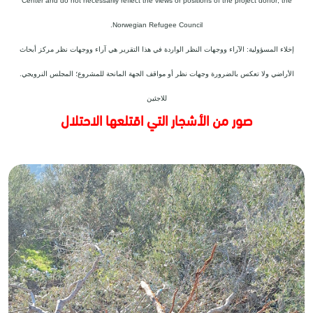
Center and do not necessarily reflect the views or positions of the project donor; the
Norwegian Refugee Council.
إخلاء المسؤولية: الآراء ووجهات النظر الواردة في هذا التقرير هي آراء ووجهات نظر مركز أبحاث
الأراضي ولا تعكس بالضرورة وجهات نظر أو مواقف الجهة المانحة للمشروع؛ المجلس النرويجي.
للاجئين
صور من الأشجار التي اقتلعها الاحتلال