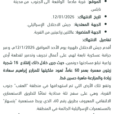
الموقع:
قرية مادما الواقعة الى الجنوب من مدينة
نابلس.
تاريخ الانتهاك:
12/01/2025.
الجهة المعتدية:
جيش الاحتلال الإسرائيلي.
الجهة المتضررة:
عائلتين زراعيتين من القرية.
تفاصيل الانتهاك:
أقدم جيش الاحتلال ظهيرة يوم الأحد الموافق 12/1/2025م، وعبر
جرافة عسكرية تابعة لهم، على أعمال تجريف وتدمير لقطعة أرض
زراعية تبلغ مساحتها دونمين،
حيث جرى خلال ذلك إقتلاع 15 شجرة
زيتون معمرة بعمر 50 عاماً،
تعود ملكيتها للمزارع إبراهيم سعادة
زيادة والمزارعة ماهرة حسين قط
.
وتقع تلك الأرض التي تم استهدافها في منطقة "العقب" جنوب
القرية، وهي على سفح تلة محاذية تمامًا للطريق الاستعماري
الالتفافي المعروف بطريق رقم 60، الذي يربط مستعمرة "يتسهار"
بالمستعمرات الإسرائيلية الجاثمة في المنطقة
.