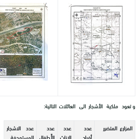
و تعود ملكية الأشجار الى العائلات التالية:
المزارع المتضرر
عدد
عدد
عدد
عدد الاشجار
أفراد
الإناث
الأّطفال
المستهدفة