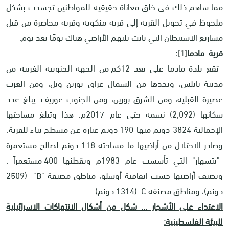
مما ساهم ذلك في خلق معاناة حقيقية للمواطنين تجسدت بشكل
ملحوظ في تحويل القرية إلى قرية منكوبة وقرية محاصرة من قبل
مشاريع الاستيطان التي باتت تلتهم الأراضي هناك يومًا بعد يوم
.
قرية مادما
[1]
:
تقع بلدة مادما على بعد 12كم من الجهة الجنوبية الغربية من
مدينة نابلس، ويحدها من الشمال عراق بورين وتل، ومن الغرب
عصيرة القبلية، ومن الشرق بورين، ومن الجنوب عوريف. يبلغ عدد
سكانها (2,092) نسمة حتى عام 2017م. هذا وتبلغ مساحتها
الإجمالية 3824 دونم منها 190 دونم عبارة عن مسطح بناء للقرية.
وصادر الاحتلال من أراضيها ما مساحته 118 دونم لصالح مستعمرة
"يتسهار" التي تأسست عام 1983م ويقطنها 400 مستعمراً .
وتصنف أراضيها حسب اتفاقية أوسلو، مناطق مصنفة "
B
" (2509
دونم)، ومناطق مصنفة
C
(1314 دونم).
الاعتداء على الأشجار ... شكل من أشكال الانتهاكات الاسرائيلية
للبيئة الفلسطينية: