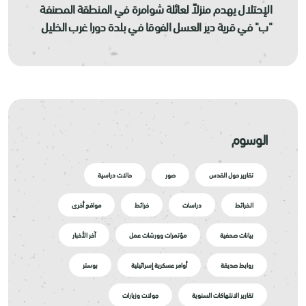
الإحتلال يهدم منزلاً لعائلة شوامرة في المنطقة المصنفة
"ب" في قرية دير العسل الفوقا في بلدة دورا غرب الخليل
الوسوم
تقارير حول القدس
صور
حالات دراسية
الخرائط
دراسات
خرائط
مواقع أخرى
بيانات صحفية
مؤتمرات وورشات عمل
آخر الأخبار
روابط صديقة
أوامر عسكرية إسرائيلية
بوستر
تقارير الانتهاكات السنوية
جولات وزيارات