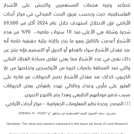
تتصاعد وتيرة هجمات المستعمرين والجيش على الأشجار
الفلسطينية، حيث وبحسب فريق البحث الميداني في مركز أبحاث
الأراضي فإن الاحتلال استهدف خلال عام 2024 أكثر من 59,500
شجرة وشتلة هي الأعلى منذ 10 سنوات ماضية-، 90% من هذه
الأشجار أعدمت بالكامل وهو ما ينذر بكارثة بيئية حقيقية خاصة أنه
عند فقدان الأشجار سواء بالقطع أو الحرق أو التسميم فإنه ينتج عن
ذلك نقص في عدد الأشجار مما يعني تقلص مساحة الغطاء النباتي
والتي تمد المنطقة بكميات كبيرة من الأوكسجين وتخلصها من غاز
الكربون، كذلك عند فقدان الأشجار تصبح الحيوانات غير قادرة على
العثور على مأوى وغذاء وبالتالي تهدد بانقراض بعض الحيوانات
بسبب تدمير موطنهم الطبيعي وهذا يضر بالتنوع الحيوي.
[1]
المصدر: وحدة نظم المعلومات الجغرافية – مركز أبحاث الأراضي.
مشروع: حماية الحقوق البيئية الفلسطينية في مناطق "ج" SPERAC IV - FCDO
Disclaimer: The views and opinions expressed in this report are those of Land Research