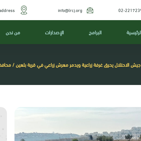
address
info@lrcj.org
02-221723
لرئيسية
البرامج
الإصدارات
من نحن
جيش الاحتلال يحرق غرفة زراعية ويدمر معرش زراعي في قرية بلعين / محافظة