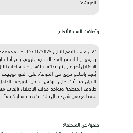
العريشة
."
وأضافت السيدة أنغام
:
"
في مساء اليوم التال
بحرقها إذا استمر إلقاء الحجارة عليهم، رغم أننا حا
الاحتلال أصر على تهديداته. بالفعل، عند ساعات الليل
يُفيد باندلاع حريق في المزرعة. على الفور توجهت 
النيران قد أتت على "بركس" داخل المزرعة بالكا
ظروف المنطقة وتواجد قوات الاحتلال بالقرب منها.
نستطيع فعل شيء حيال ذلك. تكبدنا خسائر كبيرة
."
خلفية عن المنطقة
: