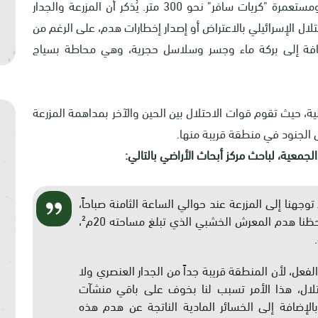
تقع المزرعة في منطقة "ج"، وتبعد عن جدار الضم ومستعمرة "كريات سافر" نحو 300 متر. يُذكر أن المزرعة والجدار
حتلال الإسرائيلي بالاعتراض أو إصدار إخطارات هدم، على الرغم من
افة إلى بركة ماء وجسر وسلاسل حجرية، وهي محاطة بسياج
ية، حيث تقوم قوات الاحتلال بين الحين والآخر بمداهمة المزرعة
ى الجنود في منطقة قريبة منها
.
جمعية، لباحث مركز أبحاث الأراضي بالتالي:
لأحد الموافق 12/1/2025م، وأثناء توجهنا إلى المزرعة عند حوالي الساعة الثامنة صباحاً،
تفاجئنا بكسر باب المزرعة الحديدي. وعند دخولنا لاحظنا هدم المعرش الخشبي الذي تبلغ مساحته 20م²،
فعل، لأن المنطقة قريبة جداً من الجدار العنصري ولا
تلال، هذا الأمر تسبب لنا بخوف على باقي منشآت
 بالإضافة إلى الخسائر المادية الناتجة عن هدم هذه