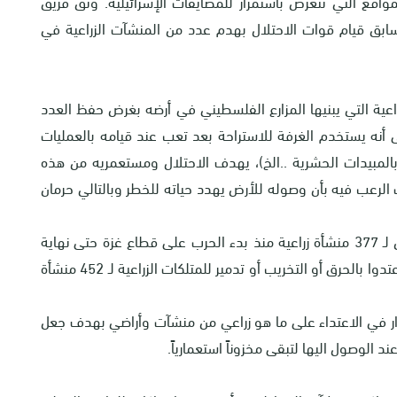
واقع التي تتعرض باستمرار للمضايقات الإسرائيلية. وثّق فريق
ابق قيام قوات الاحتلال بهدم عدد من المنشآت الزراعية في
عية التي يبنيها المزارع الفلسطيني في أرضه بغرض حفظ العدد
لى أنه يستخدم الغرفة للاستراحة بعد تعب عند قيامه بالعمليات
 بالمبيدات الحشرية ..الخ)، يهدف الاحتلال ومستعمريه من هذه
الرعب فيه بأن وصوله للأرض يهدد حياته للخطر وبالتالي حرمان
هذا ووثق مركز أبحاث الأراضي هدم سلطات الاحتلال لـ 377 منشأة زراعية منذ بدء الحرب على قطاع غزة حتى نهاية
عام 2024 منها 70 غرفة زراعية، كما أن المستعمرين اعتدوا بالحرق أو التخريب أو تدمير للمتلكات الزراعية لـ 452 منشأة
ار في الاعتداء على ما هو زراعي من منشآت وأراضي بهدف جعل
الوصول اليها لتبقى مخزوناً استعمارياً.