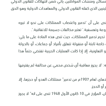
مساكن ومنشآت المواطنين، يأتي ضمن انتهاكات للقانون الدولي
يين الذي كفله القانون الدولي والمعاهدات الدولية وهو الحق
والتي تنص على أن ‘تدمير واغتصاب الممتلكات على نحو لا تبرره
عة وتعسفية.’ تعتبر مخالفات جسيمة للاتفاقية.’.
لمادة 53 من اتفاقية جنيف الرابعة لعام 1948 تحرم تدمير الممتلكات، حيث تنص هذه المادة على ما يلي:
اصة ثابتة أو منقولة تتعلق بأفراد أو جماعات، أو بالدولة
التعاونية، إلا إذا كانت العمليات الحربية تقتضي حتماً هذا
 على أنه: ‘لا يجوز معاقبة أي شخص محمي عن مخالفة لم يقترفها
كما حذرت الفقرة ‘ز’ من المادة 23 من اتفاقية لاهاي لعام 1907م من تدمير” ممتلكات العدو أو حجزها، إلا
أو الحجز.
4-المادة 17 من الإعلان العالمي لحقوق الإنسان، المؤرخ في 10 كانون الأول 1948 تنص على انه” لا يجوز