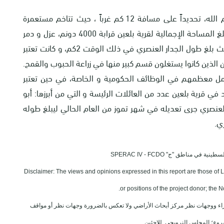
تقع قرية بلعين إلى الشمال الغربي من مدينة رام الله، تحديداً على مسافة 12 كم غرباً ، حيث تتاخم مستعمرة
‘مودعين عيليت’ في الأراضي المحتلة عام 1948م. تبلغ المساحة الإجمالية لقرية بلعين قرابة 4000 دونم، عزل و دمر
الجدار العنصري في عام 2005 حوالي 2300 دونماً حيث بلغ طول الجدار العنصري في ذلك الوقت 2كم، و كانت تعتبر
 الذين كانوا يستغلون قسم كبير منها في زراعة الحبوب والقمح.
 قرية بلعين قرابة 1900 نسمة يعمل معظمهم في الوظائف الحكومية و الخاصة، في حين تعتبر
ي قرية بلعين عدد من العائلات الرئيسة و التي من أبرزها: أبو
 العنصري جرى تعديله في شهر تموز من العام الحالي ليبلغ طوله
في مناطق "ج" SPERAC IV - FCDO
Disclaimer: The views and opinions expressed in this report are those of 
or positions of the project donor; the
ي آراء ووجهات نظر مركز أبحاث الأراضي ولا تعكس بالضرورة وجهات نظر أو مواقف
روع؛ المجلس النرويجي. للاجئين