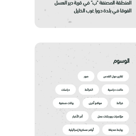
المنطقة المصنفة "ب" في قرية دير العسل
الفوقا في بلدة دورا غرب الخليل
الوسوم
تقارير حول القدس
صور
حالات دراسية
الخرائط
دراسات
خرائط
مواقع أخرى
بيانات صحفية
مؤتمرات وورشات عمل
آخر الأخبار
روابط صديقة
أوامر عسكرية إسرائيلية