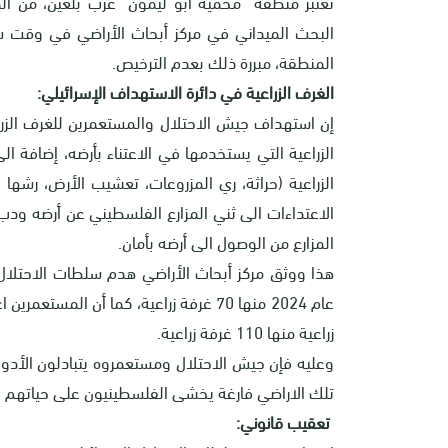
تُعتبر منطقة "محمية أبو ليمون" غرب بلعين، من الم
البحث الميداني في مركز أبحاث الأراضي في وقت س
المنطقة، مبررة ذلك بعدم الترخيص
.
الغرف الزراعية في دائرة الاستهداف الإسرائيلي
:
إن استهداف جيش الاحتلال والمستعمرين للغرف الزرا
الزراعية التي يستخدمها في الاعتناء بأرضه، إضافة ا
الزراعية (حراثة، ري المزروعات، تعشيب الأرض، رشها
الاعتداءات الى ثني المزارع الفلسطيني عن أرضه ودب 
المزارع من الوصول الى أرضه بأمان.
زراعية منها 110 غرفة زراعية.
وعليه فإن جيش الاحتلال ومستعمروه يتبادلون الأدو
تلك الاراضي فارغة يخشى الفلسطينيون على حياتهم عند 
تعقيب قانوني: