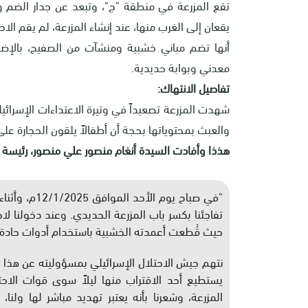
يقعان إلى الغرب منها، عند إنشاء المزرعة، لم يقم الا
أنها تضم مباني خشبية ومنشآت من الصفيح، بالإض
معدني وبوابة حديدية
.
تفاصيل الانتهاك
:
شهدت المزرعة تصعيداً في وتيرة الاعتداءات الإسرائيل
والعبث بمحتوياتها بحجة أن أطفالاً يلقون الحجارة عل
هذذا وأفادت السيدة أنغام منصور علي منصور، رئيسة ال
"
في صباح يوم ا
حيث قُطعت أعمدته الخشبية باستخدام أدوات حادة.
نتهم جيش الاحتلال الإسرائيلي بمسؤوليته عن هذا ال
يستطيع أحد الاقتراب منها ليلاً سوى قوات الاح
المزرعة، وشعرنا بأنه يعتبر تهديد مباشر لها ولنا،