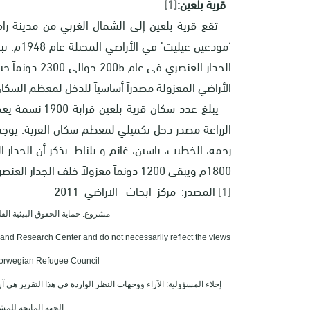
قرية بلعين:
[1]
الأراضي المعزولة مصدراً أساسياً للدخل لمعظم السكان
يبلغ عدد سكان
الزراعة مصدر دخل تكميلي لمعظم سكان القرية. يوجد ف
رحمة، الخطيب، ياسين، غانم و بلناط. يذكر أن الجدار
1800م ويبقى 1200 دونماً معزولاً خلف الجدار العنصري.
[1]
المصدر: مركز ابحاث الاراضي 2011
مشروع: حماية الحقوق البيئية الفلسطينية 
Land Research Center and do not necessarily reflect the views
 Norwegian Refugee Council.
إخلاء المسؤولية: الآراء ووجهات النظر الواردة في هذا التقرير ه
الجهة المانحة للمش