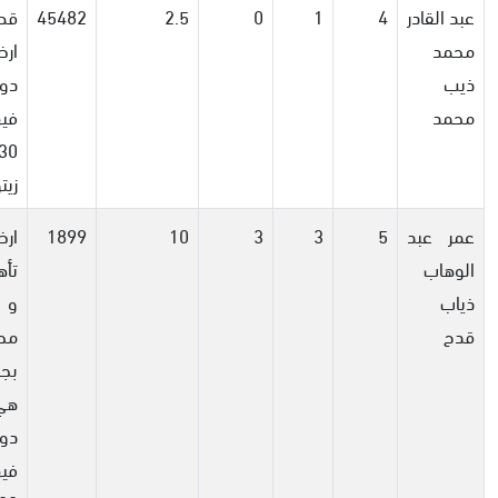
عبد القادر
4
1
0
2.5
45482
قط
محمد
ذيب
دو
محمد
فيه
زيت
عمر عبد
5
3
3
10
1899
ار
الوهاب
تأه
ذياب
و
قدح
مح
بجد
دو
فيه