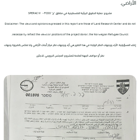
الأراضي.
مشروع: حماية الحقوق البيئية الفلسطينية في مناطق "ج" SPERAC IV - FCDO
Disclaimer: The views and opinions expressed in this report are those of Land Research Center and do not
necessarily reflect the views or positions of the project donor; the Norwegian Refugee Council.
إخلاء المسؤولية: الآراء ووجهات النظر الواردة في هذا التقرير هي آراء ووجهات نظر مركز أبحاث الأراضي ولا تعكس بالضرورة وجهات
نظر أو مواقف الجهة المانحة للمشروع؛ المجلس النرويجي. للاجئين