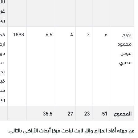
00
غر
زيت
بهيج
6
3
4
6.5
1898
قط
محمود
عوض
دو
مصري
مح
بجد
شج
زيت
المجموع
51
23
27
35.5
من جهته أفاد المزارع وائل ثابت لباحث مركز أبحاث الأراضي بالتالي: