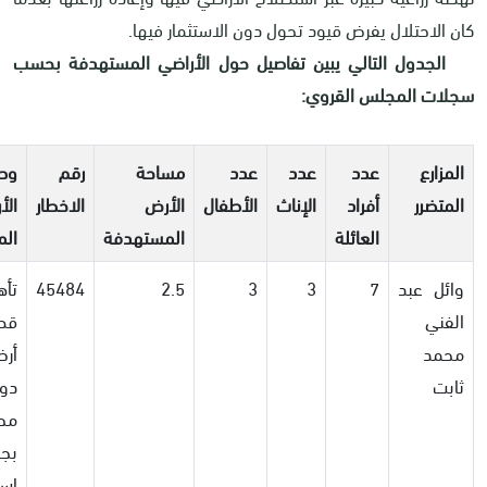
كان الاحتلال يفرض قيود تحول دون الاستثمار فيها.
الجدول التالي يبين تفاصيل حول الأراضي المستهدفة بحسب
سجلات المجلس القروي:
المزارع
عدد
عدد
عدد
مساحة
رقم
وص
المتضرر
أفراد
الإناث
الأطفال
الأرض
الاخطار
الأ
العائلة
المستهدفة
الم
وائل عبد
7
3
3
2.5
45484
تأه
الفني
قط
محمد
ثابت
دو
مح
بجد
است