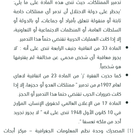
تدمير الممتلكات، حيث تنص هذه المادة على ما يلي:
‘يحظر على دولة الاحتلال أن تدمر أي ممتلكات خاصة
ثابتة أو منقولة تتعلق بأفراد أو جماعات، أو بالدولة أو
السلطات العامة، أو المنظمات الاجتماعية أو التعاونية،
إلا إذا كانت العمليات الحربية تقتضي حتماً هذا التدمير.
المادة 33 من اتفاقية جنيف الرابعة تنص على أنه : ‘لا
يجوز معاقبة أي شخص محمي عن مخالفة لم يقترفها
هو شخصياً.
كما حذرت الفقرة ‘ز’ من المادة 23 من اتفاقية لاهاي
لعام 1907م من تدمير ” ممتلكات العدو أو حجزها، إلا إذا
كانت ضرورات الحرب تقتضي حتما هذا التدمير أو الحجز.
المادة 17 من الإعلان العالمي لحقوق الإنسان، المؤرخ
في 10 كانون الأول 1948 تنص على انه ” لا يجوز تجريد
أحد من ملكه تعسفا “.
[1]
المصدرك وحدة نظم المعلومات الجغرافية – مركز أبحاث