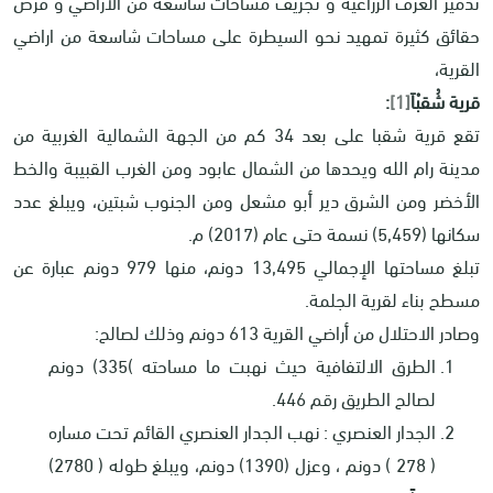
تدمير الغرف الزراعية و تجريف مساحات شاسعة من الاراضي و فرض
حقائق كثيرة تمهيد نحو السيطرة على مساحات شاسعة من اراضي
القرية،
قرية شُقبْاَ
[1]
:
تقع قرية شقبا على بعد 34 كم من الجهة الشمالية الغربية من
مدينة رام الله ويحدها من الشمال عابود ومن الغرب القبيبة والخط
الأخضر ومن الشرق دير أبو مشعل ومن الجنوب شبتين، ويبلغ عدد
سكانها (5,459) نسمة حتى عام (2017) م.
تبلغ مساحتها الإجمالي 13,495 دونم، منها 979 دونم عبارة عن
مسطح بناء لقرية الجلمة.
وصادر الاحتلال من أراضي القرية 613 دونم وذلك لصالح:
الطرق الالتفافية حيث نهبت ما مساحته )335) دونم
لصالح الطريق رقم 446
.
الجدار العنصري : نهب الجدار العنصري القائم تحت مساره
( 278 ) دونم ، وعزل (1390) دونم، ويبلغ طوله ( 2780)