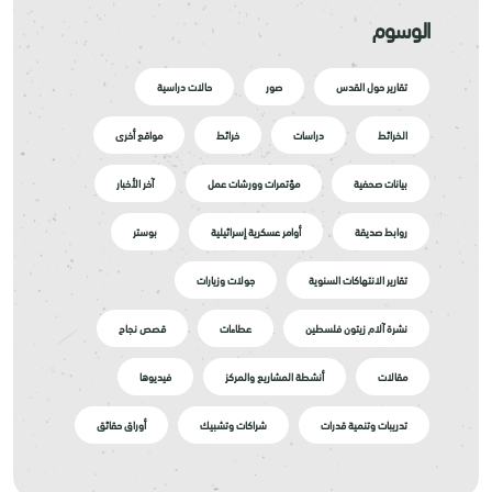
الوسوم
تقارير حول القدس
صور
حالات دراسية
الخرائط
دراسات
خرائط
مواقع أخرى
بيانات صحفية
مؤتمرات وورشات عمل
آخر الأخبار
روابط صديقة
أوامر عسكرية إسرائيلية
بوستر
تقارير الانتهاكات السنوية
جولات وزيارات
نشرة آلام زيتون فلسطين
عطاءات
قصص نجاح
مقالات
أنشطة المشاريع والمركز
فيديوها
تدريبات وتنمية قدرات
شراكات وتشبيك
أوراق حقائق