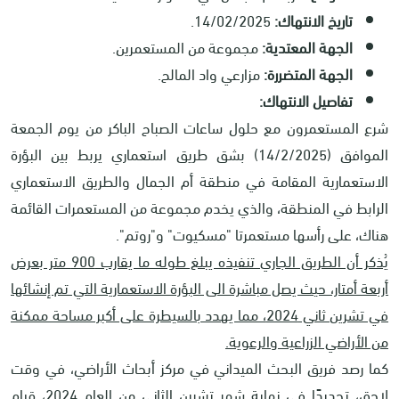
تاريخ الانتهاك:
14/02/2025.
الجهة المعتدية:
مجموعة من المستعمرين.
الجهة المتضررة:
مزارعي واد المالح.
تفاصيل الانتهاك:
شرع المستعمرون مع حلول ساعات الصباح الباكر من يوم الجمعة
الموافق (14/2/2025) بشق طريق استعماري يربط بين البؤرة
الاستعمارية المقامة في منطقة أم الجمال والطريق الاستعماري
الرابط في المنطقة، والذي يخدم مجموعة من المستعمرات القائمة
هناك، على رأسها مستعمرتا "مسكيوت" و"روتم".
يُذكر أن الطريق الجاري تنفيذه يبلغ طوله ما يقارب 900 متر بعرض
أربعة أمتار، حيث يصل مباشرة الى البؤرة الاستعمارية التي تم إنشائها
في تشرين ثاني 2024، مما يهدد بالسيطرة على أكبر مساحة ممكنة
من الأراضي الزراعية والرعوية.
كما رصد فريق البحث الميداني في مركز أبحاث الأراضي، في وقت
لاحق، تحديدًا في نهاية شهر تشرين الثاني من العام 2024، قيام