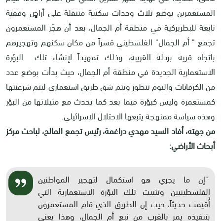
المستعمرين بوضع ثلاث وحدات سكنية متنقلة على أراضٍ وقفية
تابعة للبطريركية في منطقة أم الجمال، بعد أن هجّر المستعمرون
تجمع " أم الجمال" الفلسطيني قسراً من مكان سكنهم وتهجيرهم
باتجاه قرية بردلة القريبة، وذلك تمهيداً لإنشاء تلك البؤرة
الاستعمارية الجديدة في منطقة أم الجمال، حيث بدأت بوضع عدد
من الكرفانات واليوم تتطور ويتم شق طريق استعماري ليتم شرعنتها
كمستعمرة وليس كبؤرة فيما بعد كما يحدث مع مثيلاتها من البؤر
وهذه سياسة ممنهجة يتبعها الاحتلال الاسرائيلي.
من جهته، أفاد السيد مهدي دراغمة، رئيس تجمع المالح، لباحث مركز
أبحاث الأراضي:
"إن ما يجري هو استكمال لتهجير المواطنين
الفلسطينيين وتثبيت تلك البؤرة الاستعمارية التي
أُقيمت حديثاً، حيث إن الطريق الذي قام المستعمرون
بتنفيذه يمر بالقرب من نبع أم الجمال، وهذا يعني