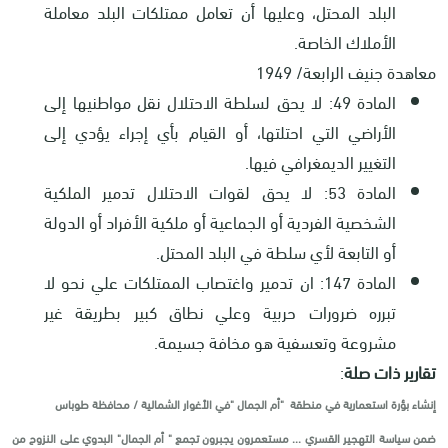
البلد المحتل، وعليها أن تعامل ممتلكات البلد معاملة
الأملاك الخاصة
.
معاهدة جنيف الرابعة/ 1949
المادة 49: لا يحق لسلطة الاحتلال نقل مواطنيها إلى
الأراضي التي احتلتها، أو القيام بأي إجراء يؤدي إلى
التغيير الديمغرافي فيها
.
المادة 53: لا يحق لقوات الاحتلال تدمير الملكية
الشخصية الفردية أو الجماعية أو ملكية الأفراد أو الدولة
أو التابعة لأي سلطة في البلد المحتل
.
المادة 147: ان تدمير واغتصاب الممتلكات علي نحو لا
تبرره ضرورات حربية وعلي نطاق كبير بطريقة غير
مشروعة وتعسفية هو مخافة جسيمة
.
تقارير ذات صلة
:
إنشاء بؤرة استعمارية في منطقة
"
أم الجمال
"
في الأغوار الشمالية / محافظة طوباس
ضمن سياسة التهجير القسري ... مستعمرون يجبرون تجمع " أم الجمال" البدوي على النزوح من