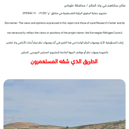
مكان سكناهم في واد المالح / محافظة طوباس
مشروع: حماية الحقوق البيئية الفلسطينية في مناطق "ج" SPERAC IV - FCDO
Disclaimer: The views and opinions expressed in this report are those of Land Research Center and do
not necessarily reflect the views or positions of the project donor; the Norwegian Refugee Council.
إخلاء المسؤولية: الآراء ووجهات النظر الواردة في هذا التقرير هي آراء ووجهات نظر مركز أبحاث الأراضي ولا تعكس
بالضرورة وجهات نظر أو مواقف الجهة المانحة للمشروع؛ المجلس النرويجي. للاجئين
الطريق الذي شقه المستعمرون