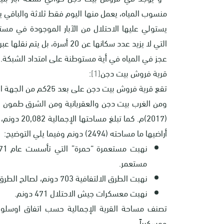
منسوب المياه، يعمل منها اليوم فقط ثلاثة والباقي يض
يستولي عليها الاحتلال من الآبار الموجودة في مس
التي لا يزيد عدد سكانها عن 0
عجز في المياه في أية مستوطنة على امتداد الشبكة.
قرية فروش بيت دجن
[1]
:
تقع قرية فروش بيت د
أراضيها ما مساحته (2494) دونم وفيما يلي التوضيح:
مستعمر
.
نهبت الطرق الالتفافية 703 دونم، لصالح الطرق الالتفافية والاستعمارية التالية أرقام: (57 و508 و578)
نهبت معسكرات جيش الاحتلال 471 دونم
.
تصنف مساحة القرية الإجمالية حسب اتفاق اوسلو بأنه
وعسكرياً
.