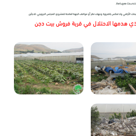
Refugee Council.
ز أبحاث الأراضي ولا تعكس بالضرورة وجهات نظر أو مواقف الجهة المانحة للمشروع؛ المجلس النرويجي. للاجئين
 الذي هدمها الاحتلال في قرية فروش بيت دجن