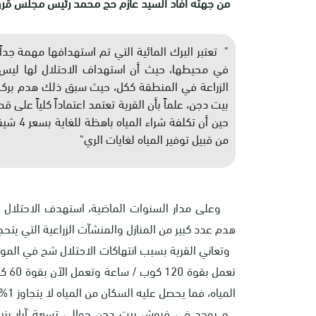
من جهته أفاد السيد عازم حج محمد رئيس مجلس قروي
" تعتبر البرك المائية التي تم استهدافها مهمة جد
في محيطها، حيث أن استهداف الاحتلال لها لي
الزراعة في المنطقة ككل، حيث سبق ذلك هدم بركة 
بيت دجن، علماً بأن القرية تعتمد اعتماداً كلياً على
حين أن ت
من قبيل توفير المياه لغايات الري"
وعلى مدار السنوات الماضية، استهدف الاحتلال الإ
هدم عدد كبير من المنازل والمنشآت الزراعية التي يتحج
وتعاني القرية بسبب انتهاكات الاحتلال شح في الموارد 
تعمل
المياه، فما يحصل عليه السكان من المياه لا يتجاوز 1% من مجمل مياه المنطقة .
و يوجد في فروش بيت دجن حوالي تسعة آبار بنيت 