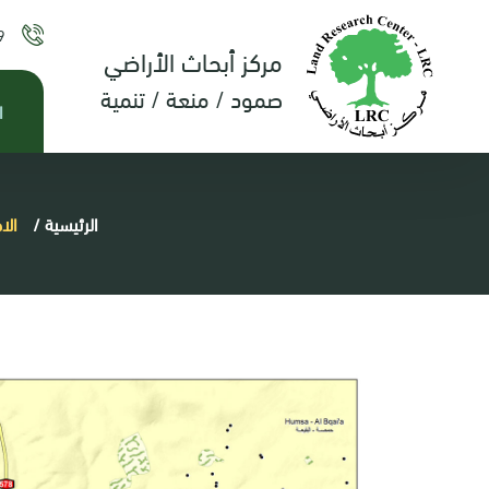
9
مركز أبحاث الأراضي
صمود / منعة / تنمية
ا
الرئيسية
/
الا