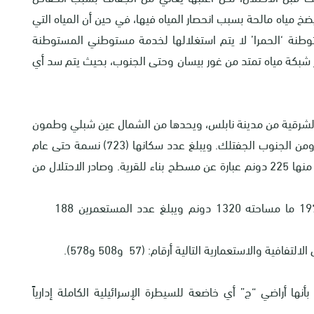
خ مياه مالحة بسبب انحصار المياه فيها، في حين أن المياه التي
توطنة ‘الحمرا’ لا يتم استغلالها لخدمة مستوطني المستوطنة
2 أسرة، بل يتم نقلها عبر شبكة مياه تمتد من غور بيسان وحتى الجنوب، بحيث يتم سد أي
جن على بعد 25كم من الجهة الشرقية من مدينة نابلس، ويحدها من الشمال عين شبلي وطمون
ومن الغرب بيت دجن والعقربانية ومن الشرق طمون ومن الجنوب الجفتلك. ويبلغ عدد سكانها (723) نسمة حتى عام
(2017)م. كما تبلغ مساحتها الإجمالية 20,082 دونم، منها 225 دونم عبارة عن مسطح بناء للقرية. وصادر الاحتلال من
نهبت مستعمرة “حمرة” التي تأسست عام 1971 ما مساحته 1320 دونم ويبلغ عدد المستعمرين 188
.
ا أراضي “ج” أي خاضعة للسيطرة الإسرائيلية الكاملة إدارياً