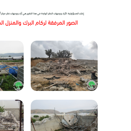
إخلاء المسؤولية: الآراء ووجهات النظر الواردة في هذا التقرير هي آراء ووجهات نظر مرك
الصور المرفقة لركام البرك والمنزل