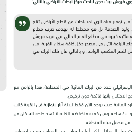
 فروش بيت دجن لباحث مركز أبحاث الأراضي بالتالي:
اً في توفير مياه الري لمساحات من قطع الأراضي تقع
س وليد الصدفة بل هو مخطط له بهدف ضرب قطاع
مائية كبيرة في مطلع العام الحالي في قرية فروش
 قطاع الزراعة التي هي مصدر دخل كافة سكان القرية، في
كلفة شراء المياه باهظة للغاية بسعر 4 شيقل للمتر المكعب الواحد، و بالتالي فان تلك البرك هي
سرائيلي عدد من البرك المائية في المنطقة، هذا بالزامن مع
ج الاحتلال بأنها قائمة دون ترخيص.
المائية حيث يوجد الآن فقط ثلاثة آبار ارتوازية في القرية كانت
 بقوة 120 كوب / ساعة وتعمل الآن بقوة 60 كوب / ساعة وهي كمية منخفضة للغاية لا تسد حاجة السكان من
قبل الاحتلال، لكن أغلبها يعاني من الجفاف بسبب انخفاض