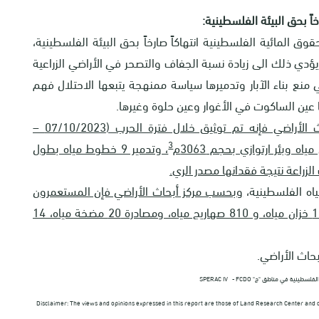
خاً بحق البيئة الفلسطينية:
قوق المائية الفلسطينية انتهاكاً صارخاً بحق البيئة الفلسطينية،
 يؤدي ذلك الى زيادة نسبة الجفاف والتصحر في الأراضي الزراعية
 منع بناء الآبار وتدميرها سياسة ممنهجة يتبعها الاحتلال فهم
 عين الساكوت في الأغوار وعين حلوة وغيرها.
هذا وبحسب فريق البحث الميداني في مركز أبحاث الأراضي فإنه تم توثيق خلال فترة الحرب (07/10/2023 –
3
، وتدمير 9 خطوط مياه بطول
اه الفلسطينية،
وبحسب مركز أبحاث الأراضي فإن المستعمرون
دمروا وهدموا / أو لوثوا /سرقوا (18 بئر مياه، و121 خزان مياه، و 810 صهاريج مياه، ومصادرة 20 مضخة مياه، 14
حاث الأراضي.
نية في مناطق "ج" SPERAC IV - FCDO
Disclaimer: The views and opinions expressed in this report are those of Land Research Center and do