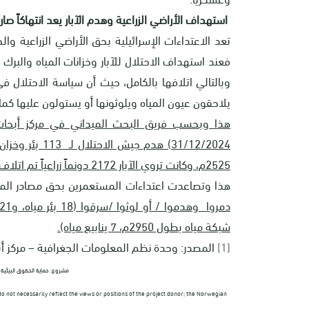
استهداف الأراضي الزراعية وهدم الآبار يعد انتهاكاً صار
تعد الاعتداءات الإسرائيلية بحق الأراضي الزراعية والح
فعند استهداف الاحتلال للآبار وخزانات المياه والبرك
وبالتالي اتلافها بالكامل، حيث أن سياسة الاحتلال في
يلاحقون عيون المياه ويلوثونها أو يستولون عليها كما
31/12/2024) هدم جيش الاحتلال لـ 113 بئر وخزان مياه وبئر ارتوازي بحجم 3063م
2525م، وكانت تروي الآبار 2172 دونماً زراعياً تم اتلاف الزراعة نتيجة فقدانها مصدر الري.
هذا وتصاعدت اعتداءات المستعمرين بحق مصادر المي
شبكة مياه بطول 2950م، 7 ينابيع مياه).
[1]
المصدر: وحدة نظم المعلومات الجغرافية – مركز أب
مشروع: حماية الحقوق البيئية الفلسطي
 not necessarily reflect the views or positions of the project donor; the Norwegian