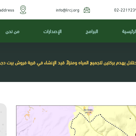
address
info@lrcj.org
02-221723
لرئيسية
البرامج
الإصدارات
من نحن
حتلال يهدم بركتين لتجميع المياه ومنزلاً قيد الإنشاء في قرية فروش بيت د