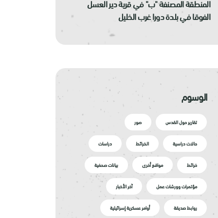
المنطقة المصنفة "ب" في قرية دير العسل
الفوقا في بلدة دورا غرب الخليل
الوسوم
تقارير حول القدس
صور
حالات دراسية
الخرائط
دراسات
خرائط
مواقع أخرى
بيانات صحفية
مؤتمرات وورشات عمل
آخر الأخبار
روابط صديقة
أوامر عسكرية إسرائيلية