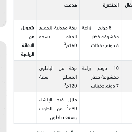
فال
المتضررة
هدمت
8 دونم زراعة
بركة معدنية لتجميع
بتمويل
مكشوفة خضار
المياه بسعة
من
3
6 دونم دفيئات
150م
الاغاثة
الزراعية
10 دونم زراعة
بركة من الباطون
مكشوفة خضار
المسلح سعة
3
7 دونم دفيئات
120م
-
منزل قيد الإنشاء
2
90م
من الطوب
وسقف باطون