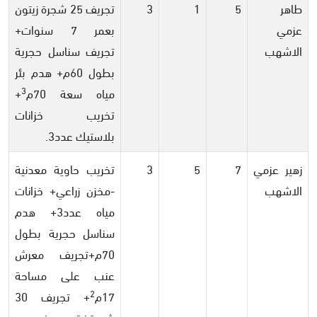
طاهر
5
1
3
تجريف 25 شجرة زيتون
عزمي
بعمر 7 سنوات+
الاشهب
تجريف سناسل حجرية
بطول 60م+ هدم بئر
3
مياه سعة 70م
+
تخريب خزانات
بلاستيك عدد3.
زهير عزمي
7
5
3
تخريب حاوية معدنية
الاشهب
-مخزن زراعي+ خزانات
مياه عدد3+ هدم
سناسل حجرية بطول
70م+تجريف معرش
عنب على مساحة
2
17م
+ تجريف 30
شجرة زيتون وعنب.