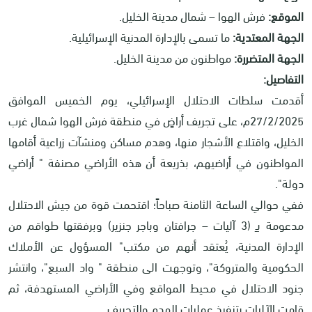
الموقع:
فرش الهوا – شمال مدينة الخليل.
الجهة المعتدية:
ما تسمى بالإدارة المدنية الإسرائيلية.
الجهة المتضررة:
مواطنون من مدينة الخليل.
التفاصيل:
أقدمت سلطات الاحتلال الإسرائيلي، يوم الخميس الموافق
27/2/2025م، على تجريف أراضٍ في منطقة فرش الهوا شمال غرب
الخليل، واقتلاع الأشجار منها، وهدم مساكن ومنشآت زراعية أقامها
المواطنون في أراضيهم، بذريعة أن هذه الأراضي مصنفة " أراضي
دولة".
ففي حوالي الساعة الثامنة صباحاً؛ اقتحمت قوة من جيش الاحتلال
مدعومة بـِ (3 آليات – جرافتان وباجر جنزير) وبرفقتها طواقم من
الإدارة المدنية، يُعتقد أنهم من مكتب" المسؤول عن الأملاك
الحكومية والمتروكة"،
وتوجهت الى منطقة " واد السبع"، وانتشر
جنود الاحتلال في محيط المواقع وفي الأراضي المستهدفة، ثم
قامت الآليات بتنفيذ عمليات الهدم والتجريف.