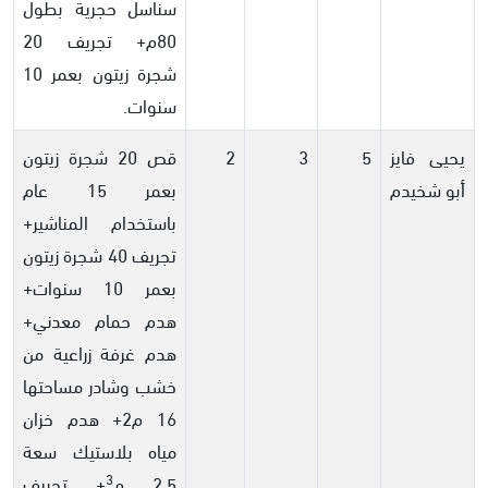
سناسل حجرية بطول
80م+ تجريف 20
شجرة زيتون بعمر 10
سنوات.
يحيى فايز
5
3
2
قص 20 شجرة زيتون
أبو شخيدم
بعمر 15 عام
باستخدام المناشير+
تجريف 40 شجرة زيتون
بعمر 10 سنوات+
هدم حمام معدني+
هدم غرفة زراعية من
خشب وشادر مساحتها
16 م2+ هدم خزان
مياه بلاستيك سعة
3
2.5 م
+ تجريف