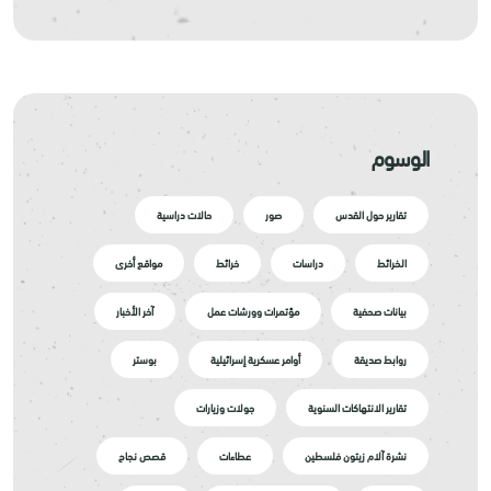
الوسوم
تقارير حول القدس
صور
حالات دراسية
الخرائط
دراسات
خرائط
مواقع أخرى
بيانات صحفية
مؤتمرات وورشات عمل
آخر الأخبار
روابط صديقة
أوامر عسكرية إسرائيلية
بوستر
تقارير الانتهاكات السنوية
جولات وزيارات
نشرة آلام زيتون فلسطين
عطاءات
قصص نجاح