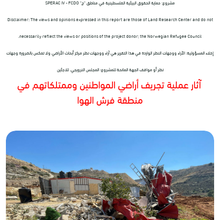
مشروع: حماية الحقوق البيئية الفلسطينية في مناطق "ج"
SPERAC IV - FCDO
Disclaimer: The views and opinions expressed in this report are those of Land Research Center and do not
necessarily reflect the views or positions of the project donor; the Norwegian Refugee Council.
إخلاء المسؤولية: الآراء ووجهات النظر الواردة في هذا التقرير هي آراء ووجهات نظر مركز أبحاث الأراضي ولا تعكس بالضرورة وجهات
نظر أو مواقف الجهة المانحة للمشروع؛ المجلس النرويجي. للاجئين
آثار عملية تجريف أراضي المواطنين وممتلكاتهم في
منطقة فرش الهوا