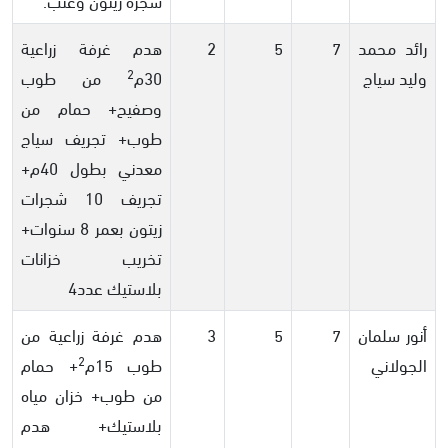
رائد محمد
7
5
2
هدم غرفة زراعية
2
وليد سياج
30م
من طوب
وصفيح+ حمام من
طوب+ تجريف سياج
معدني بطول 40م+
تجريف 10 شجرات
زيتون بعمر 8 سنوات+
تخريب خزانات
بلاستيك عدد4
أنور سلمان
7
5
3
هدم غرفة زراعية من
2
الجولاني
طوب 15م
+ حمام
من طوب+ خزان مياه
بلاستيك+ هدم