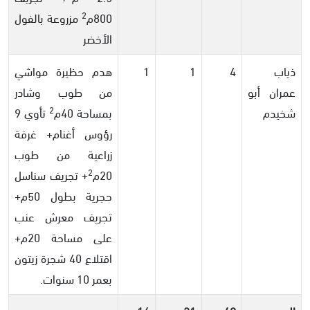
2
800م
مزروعة بالفول
الأخضر
ذياب
4
1
1
هدم حظيرة مواشي
عمران أبو
من طوب وشادر
2
شخيدم
بمساحة 40م
تأوي 9
رؤوس أغنام+ غرفة
زراعية من طوب
2
20م
+ تجريف سناسل
حجرية بطول 50م+
تجريف معرش عنب
على مساحة 20م+
اقتلاع 40 شجرة زيتون
بعمر 10 سنوات.