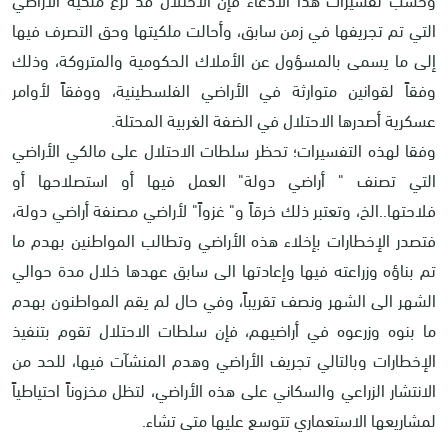
التي تم تجريفها في زمن سابق، وأحالت ملكيتها وحق التصرف فيها
إلى ما يسمى بالمسؤول عن الأملاك الحكومية والمتروكة، وذلك
وفقاً لقوانين متوارثة في الأراضي الفلسطينية، ووفقاً لأوامر
عسكرية أصدرها الاحتلال في الضفة الغربية المحتلة.
وفقا لهذه التفسيرات؛ تحظر سلطات الاحتلال على مالكي الأراضي
التي تصنف " أراضي دولة" العمل فيها أو استصلاحها أو
فلاحتها..الخ، وتعتبر ذلك خرقاً و" غزواً" لأراضي مصنفة أراضي دولة،
فتصدر الإخطارات بإخلاء هذه الأراضي وتطالب المواطنين بهدم ما
تم بناؤه وزراعته فيها وإعادتها الى سابق عهدها خلال مدة حوالي
الشهر الى الشهر ونصف تقريباً، وفي حال لم يقم المواطنون بهدم
ما بنوه وزرعوه في أراضيهم، فإن سلطات الاحتلال تقوم بتنفيذ
الإخطارات وبالتالي تجريف الأراضي وهدم المنشآت فيها، للحد من
الانتشار الزراعي والسكاني على هذه الأراضي، لتظل مخزوناً احتياطياً
لمشاريعها الاستعماري تتوسع عليها متى تشاء.