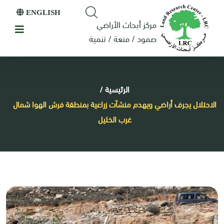
ENGLISH
مركز أبحاث الأراضي
صمود / منعة / تنمية
الرئيسية
/
الاحتلال يجرف أراضي ويهدم منشآت زراعية بمنطقة فرش الهوا شمال
غرب الخليل