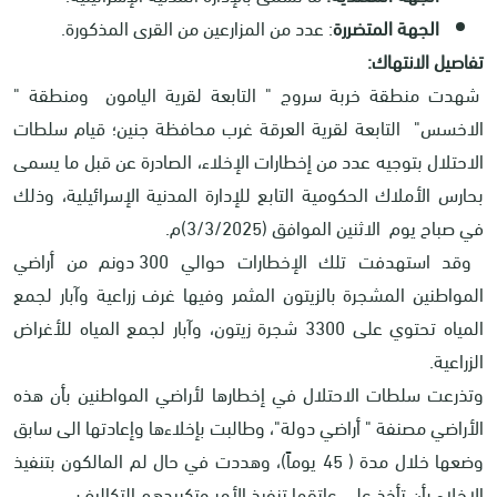
الجهة المتضررة
: عدد من المزارعين من القرى المذكورة.
تفاصيل الانتهاك:
شهدت منطقة خربة سروج " التابعة لقرية اليامون ومنطقة "
الاخسس" التابعة لقرية العرقة غرب محافظة جنين؛ قيام سلطات
الاحتلال بتوجيه عدد من إخطارات الإخلاء، الصادرة عن قبل ما يسمى
بحارس الأملاك الحكومية التابع للإدارة المدنية الإسرائيلية، وذلك
في صباح يوم الاثنين الموافق (3/3/2025)م.
وقد استهدفت تلك الإخطارات حوالي 300 دونم من أراضي
المواطنين المشجرة بالزيتون المثمر وفيها غرف زراعية وآبار لجمع
المياه تحتوي على 3300 شجرة زيتون، وآبار لجمع المياه للأغراض
الزراعية.
وتذرعت سلطات الاحتلال في إخطارها لأراضي المواطنين بأن هذه
الأراضي مصنفة " أراضي دولة"، وطالبت بإخلاءها وإعادتها الى سابق
وضعها خلال مدة ( 45 يوماً)، وهددت في حال لم المالكون بتنفيذ
الإخلاء بأن تأخذ على عاتقها تنفيذ الأمر وتكبيدهم التكاليف.