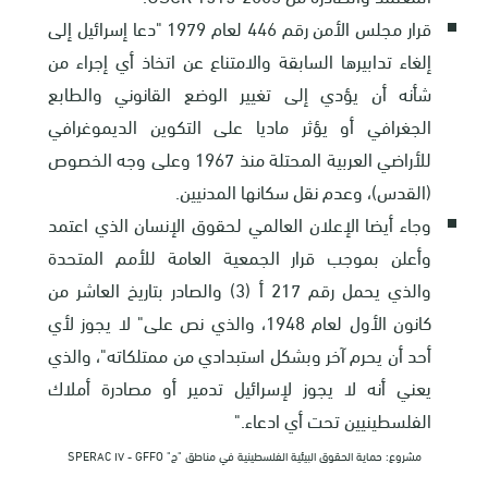
قرار مجلس الأمن رقم 446 لعام 1979 "دعا إسرائيل إلى
إلغاء تدابيرها السابقة والامتناع عن اتخاذ أي إجراء من
شأنه أن يؤدي إلى تغيير الوضع القانوني والطابع
الجغرافي أو يؤثر ماديا على التكوين الديموغرافي
للأراضي العربية المحتلة منذ 1967 وعلى وجه الخصوص
(القدس)، وعدم نقل سكانها المدنيين.
وجاء أيضا الإعلان العالمي لحقوق الإنسان الذي اعتمد
وأعلن بموجب قرار الجمعية العامة للأمم المتحدة
والذي يحمل رقم 217 أ (3) والصادر بتاريخ العاشر من
كانون الأول لعام 1948، والذي نص على" لا يجوز لأي
أحد أن يحرم آخر وبشكل استبدادي من ممتلكاته"، والذي
يعني أنه لا يجوز لإسرائيل تدمير أو مصادرة أملاك
الفلسطينيين تحت أي ادعاء."
مشروع: حماية الحقوق البيئية الفلسطينية في مناطق "ج" SPERAC IV - GFFO