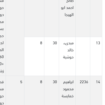
احمد ابو
الهيجا
دو
مح
بس
حجر
لج
13
مبدىء
30
8
الم
خالد
60 م
حوشية
زيت
14
2236
ابراهيم
30
8
5
قط
محمود
مسا
خمايسة
دو