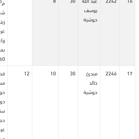
16
2242
عبد الله
30
8
3
م
يوسف
شج
حوشية
زيت
غرف
زرا
بم
60و 72
17
2246
مبدئ
30
10
12
قط
خالد
مسا
حوشية
دون
سن
حجر
غرف
من