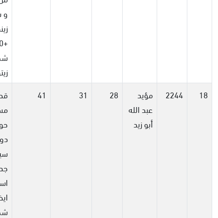
و 
زينك
00
شج
زيت
18
2244
مؤيد
28
31
41
قط
عبد الله
مسا
أبو زيد
دون
سيا
جدر
است
شج