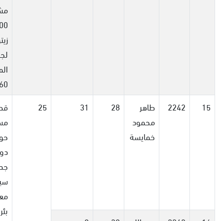
مش
زيت
لج
الم
60 م
15
2242
طاهر
28
31
25
قط
محمود
مسا
خمايسة
دون
جدر
سي
مع