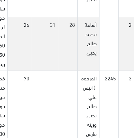
سن
حجر
2
أسامة
28
31
26
لج
محمد
الم
صالح
يحيى
زيت
3
2245
المرحوم
70
قط
( انيس
مسا
علي
صالح
دون
يحيى
سن
وريثه :
حجر
فارس