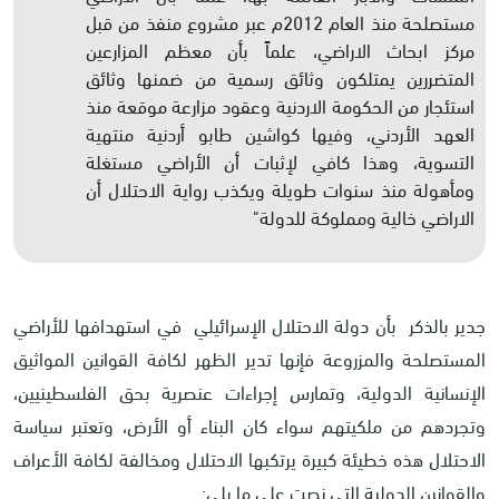
مستصلحة منذ العام 2012م عبر مشروع منفذ من قبل
مركز ابحاث الاراضي، علماً بأن معظم المزارعين
المتضررين يمتلكون وثائق رسمية من ضمنها وثائق
استئجار من الحكومة الاردنية وعقود مزارعة موقعة منذ
العهد الأردني، وفيها كواشين طابو أردنية منتهية
التسوية، وهذا كافي لإثبات أن الأراضي مستغلة
ومأهولة منذ سنوات طويلة ويكذب رواية الاحتلال أن
الاراضي خالية ومملوكة للدولة"
جدير بالذكر بأن دولة الاحتلال الإسرائيلي في استهدافها للأراضي
المستصلحة والمزروعة فإنها تدير الظهر لكافة القوانين المواثيق
الإنسانية الدولية، وتمارس إجراءات عنصرية بحق الفلسطينيين،
وتجردهم من ملكيتهم سواء كان البناء أو الأرض، وتعتبر سياسة
الاحتلال هذه خطيئة كبيرة يرتكبها الاحتلال ومخالفة لكافة الأعراف
والقوانين الدولية التي نصت على ما يلي: