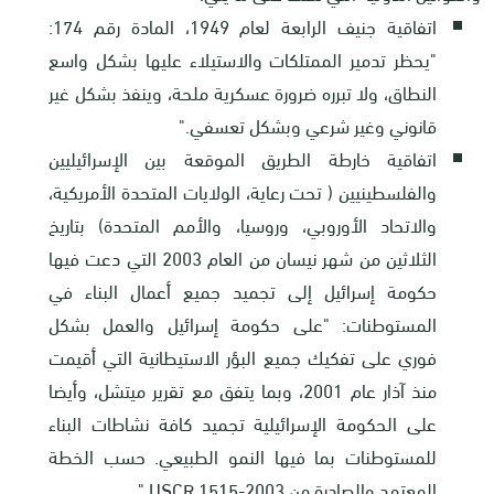
اتفاقية جنيف الرابعة لعام 1949، المادة رقم 174:
"يحظر تدمير الممتلكات والاستيلاء عليها بشكل واسع
النطاق، ولا تبرره ضرورة عسكرية ملحة، وينفذ بشكل غير
قانوني وغير شرعي وبشكل تعسفي."
اتفاقية خارطة الطريق الموقعة بين الإسرائيليين
والفلسطينيين ( تحت رعاية، الولايات المتحدة الأمريكية،
والاتحاد الأوروبي، وروسيا، والأمم المتحدة) بتاريخ
الثلاثين من شهر نيسان من العام 2003 التي دعت فيها
حكومة إسرائيل إلى تجميد جميع أعمال البناء في
المستوطنات: "على حكومة إسرائيل والعمل بشكل
فوري على تفكيك جميع البؤر الاستيطانية التي أقيمت
منذ آذار عام 2001، وبما يتفق مع تقرير ميتشل، وأيضا
على الحكومة الإسرائيلية تجميد كافة نشاطات البناء
للمستوطنات بما فيها النمو الطبيعي. حسب الخطة
المعتمد والصادرة من
USCR 1515-2003
."