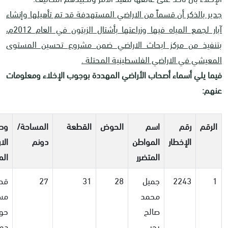
جدير بالذكر أن قسماً من الاراضي المستهدفة قد تم تأهيلها وإنشاء
آبار لجمع المياه فيها وزراعتها بأشتال الزيتون في العام 2012م،
بتنفيذ من مركز ابحاث الاراضي ضمن مشروع تحسين المستوى
المعيشي في الاراضي الفلسطينية المحتلة .
فيما يلي أسماء أصحاب الأراضي المهددة بوجوب الإخلاء ومعلومات
عنهم:
الرقم
رقم
اسم
الحوض
القطعة
المساحة/
وص
الإخطار
المواطن
دونم
الا
المتضرر
الم
1
2243
جميل
28
31
27
قط
محمد
مسا
صالح
يحيى
دون