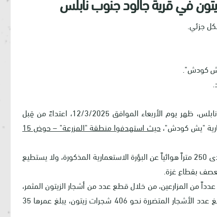
ش كودش".
شهدت قرية جالود، الواقعة إلى الجنوب من مدينة نابلس، ظهر يوم الأربعاء الموافق 12/3/2025، اعتداءً من قِبل
مارية "يش كودش"،
حيث استهدفوا منطقة "المزرعة" – حوض 15
تجدر الإشارة إلى أن تلك المنطقة تبعد مسافة لا تتعدى 250 متراً هوائياً عن البؤرة الاستعمارية المذكورة، ولا يستطيع
 تعصف بقطاع غزة.
ً من المزارعين، من خلال قطع عدد من أشجار الزيتون المثمر،
ووفقاً لسجلات مديرية زراعة محافظة نابلس، فقد بلغ عدد الأشجار المتضررة نحو 406 شجرات زيتون، يبلغ عمرها 35