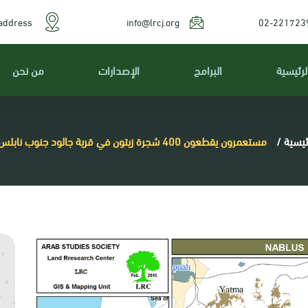
address
info@lrcj.org
02-221723
لرئيسية
البرامج
الإصدارات
من نحن
ئيسية
/
مستعمرون يقطعون 400 شجرة زيتون في قرية جالود جنوب نابلس