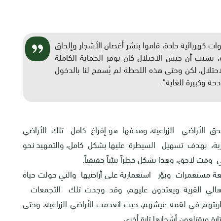
مستعمرًا، مزودين بأدوات كهربائية حادة، قاموا بنشر أغصان الأشجار وإلحاق
، بسبب أن جيش الاحتلال كان يوفر الحماية الكاملة
احتلال، لكن وحتى هذه اللحظة لم يُسمح لنا بالدخول
حة وكبيرة للغاية
."
ق الأراضي الزراعية، وهدفها هو إفراغ كامل تلك الأراضي
ر الاستعمارية، بهدف تسهيل السيطرة عليها بشكل كامل، والتمهيد نحو
ت لاحق، وهذا يشكل خطراً بيئياً حقيقياً.
ستعمرات وبؤر استعمارية على أراضيها والتي حولت حياة
أهالي القرية ويعتدون عليهم، وقد وجدت تلك التجمعات
اربتهم في لقمة عيشهم، حيث انعدمت الأراضي الزراعية، وحتى
رة ويقتلعون أشجارها تارة أخرى.