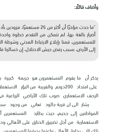
وأضاف قائلًا:
"ما حدث مؤخرًا أن أكثر من 25 
أضرار بالغة بها، لم نتمكن من التقدم خطوة واحدة
للمستعمرين، قمنا بإبلاغ الارتباط المدني وشرطة ال
إلى الأرض، بسبب رفض جيش الاحتلال، إن خسائرنا فاد
يذكر أن ما يقوم المستعمرون هو جريمة كبيرة بح
على امتداد 200دونم والقريبة من البؤ
الزحف الاستعماري صوب تلك الأراضي الزراعية. في وق
يشار الى ان قرية جالود تعاني من وجود سبعة م
المواطنين إلى جحيم، حيث يطارد المستعمرين 
الاستعمارية من أجل تضييق الخناق على الأهالي وح
تلك التي يحاول الأهالي زراعتها يحرقها المستعمرون تا