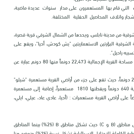
ت التي قام بها المستعمرون على مدار سنوات عديدة ماضية،
شجار واتلاف المحاصيل الحقلية المختلفة.
 الجهة الجنوبية الشرقية من مدينة نابلس، ويحدها من الشمال الشرقي قرية قصرة،
لشرقية البؤرتين الاستعماريتين "يش كودش، أحيا"، ويقع على
بيه راحيل".
يبلغ عدد سكانها 598 نسمة حتى عام 2014م. وتبلغ مساحة القرية الإجمالية 22,473 دونماً منها 80 دونم عبارة عن
نهبت المستعمرات الإسرائيلية من أراضي القرية 2227 دونماً، حيث تقع على جزء من أراضي القرية مستعمرة "شيلو"
والتي تأسست عام 1978م وصادرت من أراضي القرية 640 دونماً ويقطنها 1810 مستعمراً، إضافة إلى مستعمرة
تي تأسست عام 1992م، وتقام ايضاً على أراضي القرية مستعمرات : (أحيا، عادي عاد، عيلي، ايلي،
 مناطق (
B
و
C
) حيث تشكل مناطق
B
(25%) بينما المناطق
تشكل المساحة الأكبر وهي خاضعة للسيطرة الكاملة للاحتلال الإسرائيلية تشكل نسبة (75%) ونوضح هنا