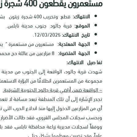
مستعمرون يقطعون 400 شجرة زيتون في قرية جالود جنوب نابلس
الانتهاك:
قطع وتخريب 400 شجرة زيتون بشكل جزئي.
الموقع:
قرية جالود جنوب مدينة نابلس.
تاريخ الانتهاك:
12/03/2025.
الجهة المعتدية:
مستعرون من مستعمرة " ي
الجهة المتضررة:
8 مزارعين من عائلة حج محمد.
تفا صيل الانتهاك:
مجموعة من المستعمرين انطلاقًا من البؤرة الاستع
– الواقعة ضمن أراضي قرية جالود الجنوبية الشرقية.
أي من المزارعين الدخول إليها منذ اندلاع الحرب التي
وبحسب سجلات المجلس القروي، فقد طالت الأضرار عددا
عاماً، وقد تضررت معظمها بشكل جزئي.