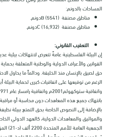
المساحات بالدونم:
مناطق مصنفة
B (5541)
دونم
.
مناطق مصنفة
C (16,932)
دونم
.
التعقيب القانوني:
إن البيئة الفلسطينية عامةً تتعرض لانتهاكات بيئية عد
القوانين والأعراف الدولية والوطنية المتعلقة بحماية
حق لصيق بالإنسان منذ الخليقة. ودائماً ما يحاول الا
بانتهاك جميع هذه المعاهدات دون محاسبة أو مراقبة.
بالإضافة إلى النصوص الخاصة بحق التمتع ببيئة نظي
والمواثيق والمعاهدات الدولية، كالعهد الدولي الخاص
الجمعية العامة للأمم المتحدة 2200 ألف (د-21) المؤرخ في 16 كانون الأول / ديسمبر 1966 في المادة (1) البند (2):
"...لجميع الشعوب، سعياً وراء أهدافها الخاصة، التصرف ا