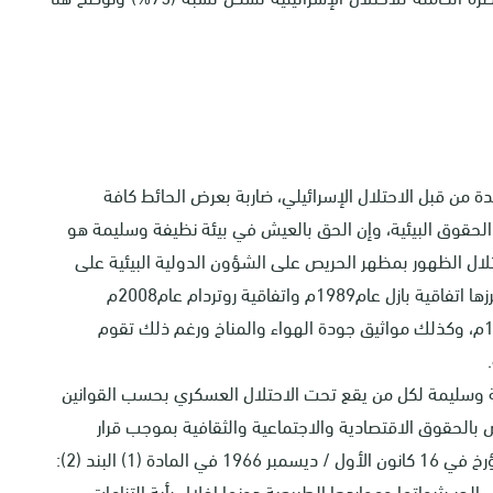
يدة من قبل الاحتلال الإسرائيلي، ضاربة بعرض الحائط كافة
 الحقوق البيئية، وإن الحق بالعيش في بيئة نظيفة وسليمة هو
حتلال الظهور بمظهر الحريص على الشؤون الدولية البيئية على
الرغم من توقيعها على اتفاقيات كبرى لحماية البيئة أبرزها اتفاقية بازل عام1989م واتفاقية روتردام عام2008م
واتفاقية ستوكهولم2001م واتفاقية رامسار عام 1971م، وكذلك مواثيق جودة الهواء والمناخ ورغم ذلك تقوم
فة وسليمة لكل من يقع تحت الاحتلال العسكري بحسب القوانين
 بالحقوق الاقتصادية والاجتماعية والثقافية بموجب قرار
لحر بثرواتها ومواردها الطبيعية دونما إخلال بأية التزامات