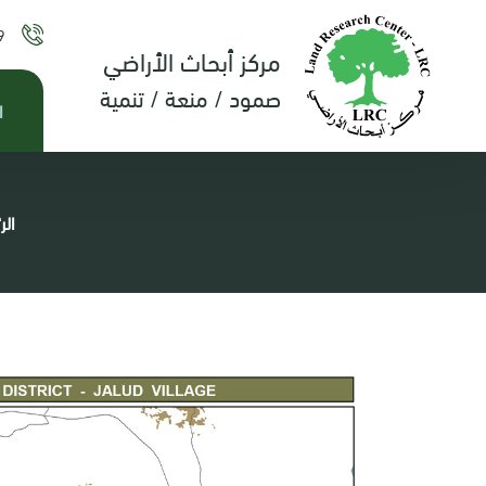
9
مركز أبحاث الأراضي
صمود / منعة / تنمية
ا
الر