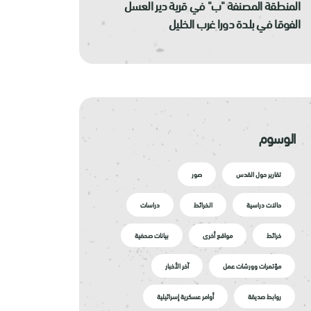
المنطقة المصنفة "ب" في قرية دير العسل
الفوقا في بلدة دورا غرب الخليل
الوسوم
تقارير حول القدس
صور
حالات دراسية
الخرائط
دراسات
خرائط
مواقع أخرى
بيانات صحفية
مؤتمرات وورشات عمل
آخر الأخبار
روابط صديقة
أوامر عسكرية إسرائيلية