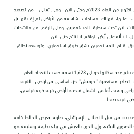
يذكر أن قرية النزلة الشرقية منذ السابع من اكتوبر من العام 2023م وحتى الآن وهي تعاني من تصعيد
يلاء عليها، فهناك مساحات شاسعة من الأراضي تم إغلاقها بل
 باتت الآن تحت سيطرة المستعمرين، وعلى الرغم من مناشدات
 الا أنه على أرض الواقع لا نتائح حتى الآن.
 قيام المستعمرين بشق طريق استعماري وتوسعة نطاق
تقع في الجهة الشمالية من محافظة طولكرم، و يبلغ عدد سكانها حوالي 1,623 نسمة حسب التعداد العام
راعي
ويعبد، أما من الشمال فيحدها أراضي قرية خربة فراسين،
ضي قرية صيدا
.
 عديدة من قبل الاحتلال الإسرائيلي، ضاربة بعرض الحائط كافة
ة الحقوق البيئية، وإن الحق بالعيش في بيئة نظيفة وسليمة هو