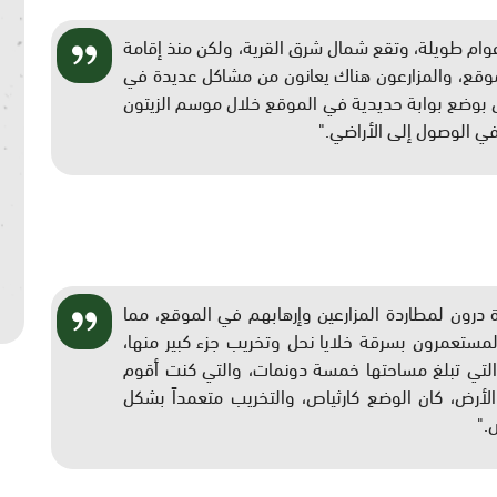
نذ أعوام طويلة، وتقع شمال شرق القرية، ولكن منذ إقامة
عمارية على مسافة 200 متر من الموقع، والمزارعون هناك يعانون من مشاكل عديدة في
ل بوضع بوابة حديدية في الموقع خلال موسم الزيتون
في الوصول إلى الأراضي
".
 درون لمطاردة المزارعين وإرهابهم في الموقع، مما
لمستعمرون بسرقة خلايا نحل وتخريب جزء كبير منها،
التي تبلغ مساحتها خمسة دونمات، والتي كنت أقوم
 الأرض، كان الوضع كارثياص، والتخريب متعمداً بشكل
ض
".