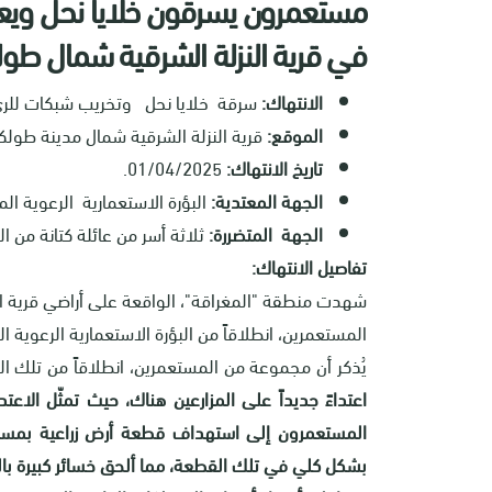
مستعمرون يسرقون خلايا نحل ويع
في قرية النزلة الشرقية شمال طول
الانتهاك:
سرقة خلايا نحل وتخريب شبكات للري
الموقع:
قرية النزلة الشرقية شمال مدينة طولك
تاريخ الانتهاك:
01/04/2025.
الجهة المعتدية:
البؤرة الاستعمارية الرعوية ال
الجهة المتضررة:
ثلاثة أسر من عائلة كتانة من ال
تفاصيل الانتهاك:
شهدت منطقة "المغراقة"، الواقعة على أراضي قرية النز
المستعمرين، انطلاقاً من البؤرة الاستعمارية الرعوي
يُذكر أن مجموعة من المستعمرين، انطلاقاً من تلك الب
اعتداءً جديداً على المزارعين هناك، حيث تمثّل الاع
المستعمرون إلى استهداف قطعة أرض زراعية بمسا
بشكل كلي في تلك القطعة، مما ألحق خسائر كبيرة بالم