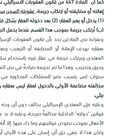
كما أن المادة 447 من قانون العقوبات
إهانته أو مضايقته أو ارتكاب جريمة،
عقوبته السجن سنت
(1) يدخل أو يعبر العقار؛ (2) بعد دخوله العقار بشكل قانوني، بقي هناك بشكل غير قانوني.
(ب) تُرتكب جريمة بموجب هذا القسم عندما يحمل الجاني 
وبقراءة نص المادتين نجد بأن قانون العقوبات ال
بعقاره بهدف الإهانة أو المضايقة أو الترهيب وي
المعتدي ويرتكب جريمة في عقار غيره باستخدام سلاح 
سنوات لمن يتسبب بضرر للممتلكات المذكورة في الماد
مخالفته مضاعفة الأولى بالدخول لعقار ليس بعقاره و
بيئي.
وعليه فإن المعتدي الإسرائيلي يخالف دون أي وجه حق
قوانين "دولته" الداخلية مخالفةً صريحة، وعليه لا بد
الأفعال بموجب نصوص قوانينهم وما جاء فيها. إلا أنه 
ولكن هذا لا ينفي حق أي إنسان على هذه الأرض أن