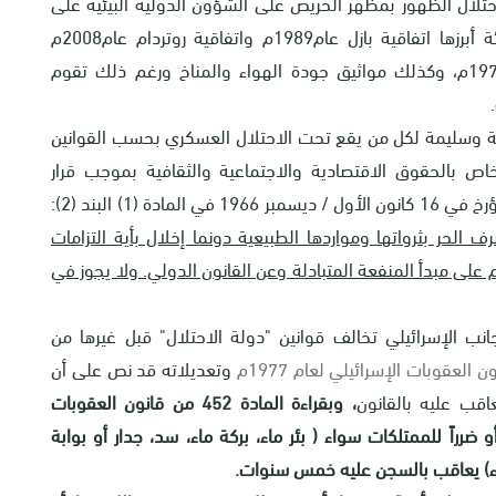
احتلال الظهور بمظهر الحريص على الشؤون الدولية البيئية على
الرغم من توقيعها على اتفاقيات كبرى لحماية البيئة أبرزها اتفاقية بازل عام1989م واتفاقية روتردام عام2008م
واتفاقية ستوكهولم2001م واتفاقية رامسار عام 1971م، وكذلك مواثيق جودة الهواء والمناخ ورغم ذلك تقوم
فة وسليمة لكل من يقع تحت الاحتلال العسكري بحسب القوانين
خاص بالحقوق الاقتصادية والاجتماعية والثقافية بموجب قرار
ف الحر بثرواتها ومواردها الطبيعية دونما إخلال بأية التزامات
على مبدأ المنفعة المتبادلة وعن القانون الدولي. ولا يجوز في
نب الإسرائيلي تخالف قوانين "دولة الاحتلال" قبل غيرها من
ن العقوبات الإسرائيلي لعام 1977م
وتعديلاته قد نص على أن
اقب عليه بالقانون
، وبقراءة المادة 452 من قانون العقوبات
 ضرراً للممتلكات سواء ( بئر ماء، بركة ماء، سد، جدار أو بوابة
ماء) يعاقب بالسجن عليه خمس سنوات.