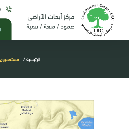
9
مركز أبحاث الأراضي
صمود / منعة / تنمية
ا
الرئيسية
/
مستعمرون ي