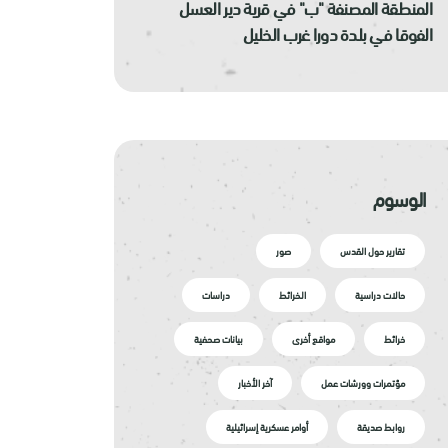
المنطقة المصنفة "ب" في قرية دير العسل
الفوقا في بلدة دورا غرب الخليل
الوسوم
تقارير حول القدس
صور
حالات دراسية
الخرائط
دراسات
خرائط
مواقع أخرى
بيانات صحفية
مؤتمرات وورشات عمل
آخر الأخبار
روابط صديقة
أوامر عسكرية إسرائيلية