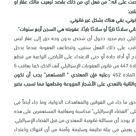
 الاسرائيلي نصت على أنه:" من فعل أي من ذلك بقصد ترهيب مالك عقار أو
ين:
سلاحًا ناريًا أو سلاحًا باردًا، عقوبته هي السجن أربع سنوات".
إسرائيلي جرم مجرد دخول أي شخص بدون وجه حق إلى عقار ليس
عاقب على ذلك الفعل سنتين، وتتضاعف العقوبة عندما يدخل
أو أداة حادة أو حتى الاعتداء على الأراضي الزراعية من قطع
وحرق وتخريب، وهذا ما تم تجريمه صراحةً في نص المادة 447 من قانون العقوبات الإسرائيلي آنف الذكر، كما يعاقب 5
ة 452 و
عليه فإن المعتدي " المستعمر" يجب أن تكون
الثانية بالتعدي على الأشجار المزروعة وقطعها مما تسبب بضرر
 ما جاء في القوانين والمعاهدات الدولية، وما جاء أيضاً في
 على "القضاء الإسرائيلي" محاسبة ومعاقبة المستعمرين على هذه
لا يوجد أي مسائلة قانونية للمعتدي من قبل القضاء الإسرائيلي.
 يعيش في بيئة نظيفة وسليمة وآمنة من أي انتهاك واعتداء