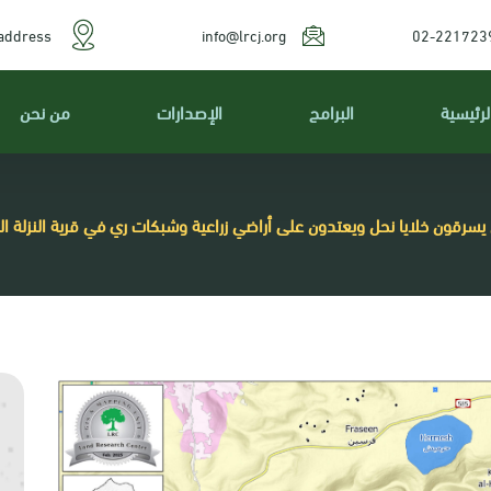
address
info@lrcj.org
02-221723
لرئيسية
البرامج
الإصدارات
من نحن
سرقون خلايا نحل ويعتدون على أراضي زراعية وشبكات ري في قرية النزلة 