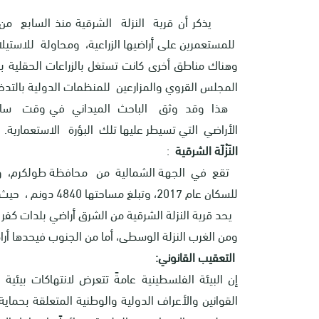
للمستعمرين على أراضيها الزراعية، ومحاولة للاست
وهناك مناطق أخرى كانت تستغل بالزراعات الحقلية
المجلس القروي والمزارعين للمنظمات الدولية بالتدخل،
هذا وقد وثق الباحث الميداني في وقت سابق
الأراضي التي تسيطر عليها تلك البؤرة الاستعمارية.
النَزْلَة الشرقية
:
للسكان عام 2017، وتبلغ مساحتها 4840 دونم ، حيث تصادر مستعمرة " حرميش" جزء اساسي من اراضي القرية.
يحد قرية النزلة الشرقية من الشرق أراضي بلدات كفر 
ومن الغرب النزلة الوسطى، أما من الجنوب فيحدها أرا
التعقيب القانوني:
إن البيئة الفلسطينية عامةً تتعرض لانتهاكات بيئية
القوانين والأعراف الدولية والوطنية المتعلقة بحماي