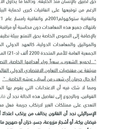
حق لصيق بالإنسان منذ الخليقة. ودائماً ما يحاول ال
بانتهاك جميع هذه المعاهدات دون محاسبة أو مراقبة.
بالإضافة إلى النصوص الخاصة بحق التمتع ببيئة نظي
والمواثيق والمعاهدات الدولية، كالعهد الدولي ال
الجمعية العامة للأمم المتحدة 2200 ألف (د-21) المؤرخ في 16 كانون الأول / ديسمبر 1966 في المادة (1) البند (2):
"...لجميع الشعوب، سعياً وراء أهدافها الخاصة، التصر
منبثقة عن مقتضيات التعاون الاقتصادي الدولي القائم 
أية حال حرمان أي شعب من أسباب عيشه الخاصة...".
ومما لا شك فيه أن الاعتداءات التي يقوم بها الجا
القوانين، وبالرجوع إلى تفاصيل هذه الحالة نجد أن
قانو
التعدي على ممتلكات الغير لارتكاب جريمة فعل مع
الإسرائيلي نجد أن القانون يخالف من يرتكب اعتداءً أو
فيضان بركة، أو أشجار مزروعة، جسر، خزان أو صهريج 