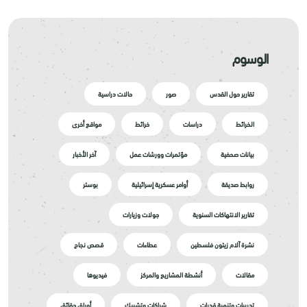
الوسوم
تقارير حول القدس
صور
حالات دراسية
الخرائط
دراسات
خرائط
مواقع أخرى
بيانات صحفية
مؤتمرات وورشات عمل
آخر الأخبار
روابط صديقة
أوامر عسكرية إسرائيلية
بوستر
تقارير الانتهاكات السنوية
جولات وزيارات
نشرة آلام زيتون فلسطين
عطاءات
قصص نجاح
مقالات
أنشطة المشاريع والمركز
فيديوها
تدريبات وتنمية قدرات
شراكات وتشبيك
أوراق حقائق