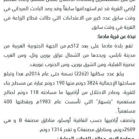
أراضي القرية قد تم استهدافها سابقاً وقد رصد الباحث الميداني في
وقت سابق عدد كبير من الاعتداءات التي طالت قطاع الزراعة في
القرية في وقت سابق.
نبذة عن قرية مادما:
تقع بلدة مادما على بعد 12كم من الجهة الجنوبية الغربية من
مدينة نابلس، ويحدها من الشمال عراق بورين وتل، ومن الغرب
عصيرة القبلية، ومن الشرق بورين، ومن الجنوب عوريف.
يبلغ عدد سكانها (2262) نسمة حتى عام 2014م. هذا وتبلغ
مساحتها الإجمالية 3824 دونم منها 190 دونم عبارة عن مسطح بناء
للقرية. وصادر الاحتلال من أراضيها ما مساحته 118 دونم لصالح
مستعمرة "يتسهار" التي تأسست عام 1983م ويقطنها 400
مستعمراً .
وتصنف أراضيها حسب اتفاقية أوسلو، مناطق مصنفة
B
و هي
2509دونم، ومناطق مصنفة
C
و تقدر
1314
دونم.
مصادرة الارض مخالف للقوانين الدولية :