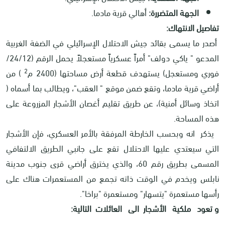
الجهة المتضررة:
أهالي قرية مادما.
تفاصيل الانتهاك:
أصدر ما يسمى بقائد جيش الاحتلال الإسرائيلي في الضفة الغربية
المدعو " ياكي دولف" أمراً عسكرياً مستعجلاً يحمل الرقم (24/12/
2
فوري ومستعجل) يستهدف قطعة أرض مساحتها (2400 م
) من
أراضي قرية مادما، وتقع ضمن موقع " العقب"، ويطالب بما أسماه (
اتخاذ وسائل أمنية)، عن طريق تقليم أغصان الأشجار المزروعة على
هذه المساحة.
يذكر انه وبحسب الخارطة المرفقة بالأمر العسكري، فإن الأشجار
التي سيعتدي عليها الاحتلال تقع على جانبي الطريق الالتفافي
المسمى بطريق رقم 60، والذي يخترق أراضي قرى جنوب مدينة
نابلس ويخدم في الوقت ذاته تجمع من المستعمرات هناك على
رأسها مستعمرة "يتسهار" ومستعمرة "براخا".
و تعود ملكية الأشجار الى العائلات التالية: