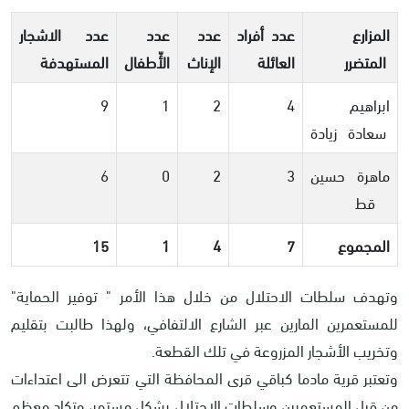
المزارع
عدد أفراد
عدد
عدد
عدد الاشجار
المتضرر
العائلة
الإناث
الأّطفال
المستهدفة
ابراهيم
4
2
1
9
سعادة زيادة
ماهرة حسين
3
2
0
6
قط
المجموع
7
4
1
15
وتهدف سلطات الاحتلال من خلال هذا الأمر " توفير الحماية"
للمستعمرين المارين عبر الشارع الالتفافي، ولهذا طالبت بتقليم
وتخريب الأشجار المزروعة في تلك القطعة.
وتعتبر قرية مادما كباقي قرى المحافظة التي تتعرض الى اعتداءات
من قبل المستعمرين وسلطات الاحتلال بشكل مستمر، وتكاد معظم