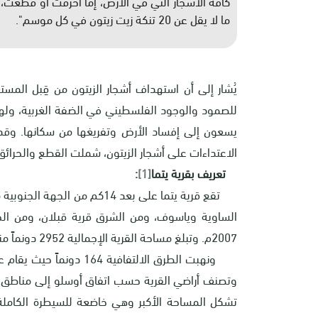
كافة الأشجار التي في الأرض، إما أُحرقت أو قُطعت، و
ما لا يقل عن 20 تنكة زيت زيتون في كل موسم".
يُشار إلى أن استهداف أشجار الزيتون من قِبل المستعم
للصمود والوجود الفلسطيني في الضفة الغربية، ولهذا 
يسعون إلى إفساد الأرض وتفريغها من سكانها. وقد
الاعتداءات على أشجار الزيتون، شملت القطع والحرا
تعريف بقرية يتما
[1]
:
تقع قرية يتما على بعد 14كم م
2007م. وتبلغ مساحة القرية الإجمالية 2952 دونماً منها 392 دونم عبارة عن مسطح بناء للقرية.
وتصنف أراضي القرية حسب اتفاق أوسلو إلى مناطق 