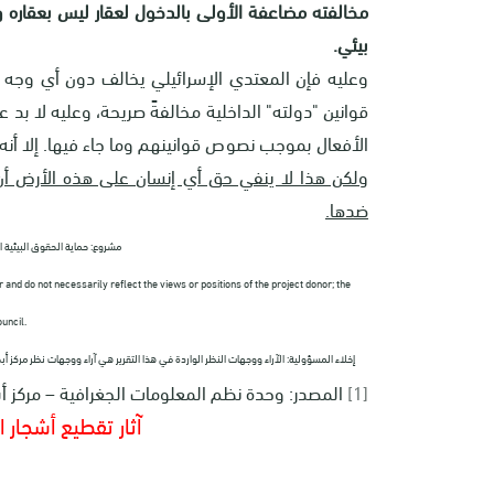
مخالفته مضاعفة الأولى بالدخول لعقار ليس بعقاره و
بيئي.
وعليه فإن المعتدي الإسرائيلي يخالف دون أي وجه حق
قوانين "دولته" الداخلية مخالفةً صريحة، وعليه لا بد
الأفعال بموجب نصوص قوانينهم وما جاء فيها. إلا أنه 
ولكن هذا لا ينفي حق أي إنسان على هذه الأرض أن
ضدها.
مشروع: حماية الحقوق البيئية
and do not necessarily reflect the views or positions of the project donor; the
uncil.
إخلاء المسؤولية: الآراء ووجهات النظر الواردة في هذا التقرير هي آراء ووجهات نظر مركز
[1]
المصدر: وحدة نظم المعلومات الجغرافية – مركز أب
آثار تقطيع أشجار 