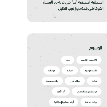
المنطقة المصنفة "ب" في قرية دير العسل
الفوقا في بلدة دورا غرب الخليل
الوسوم
تقارير حول القدس
صور
حالات دراسية
الخرائط
دراسات
خرائط
مواقع أخرى
بيانات صحفية
مؤتمرات وورشات عمل
آخر الأخبار
روابط صديقة
أوامر عسكرية إسرائيلية