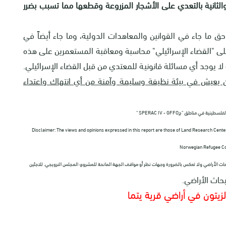
الثانية بالتعدي على الأشجار المزروعة وقطعها مما تسبب بضرر
 ما جاء في القوانين والمعاهدات الدولية، وما جاء أيضاً في
 على "القضاء الإسرائيلي" محاسبة ومعاقبة المستعمرين على هذه
لا يوجد أي مسائلة قانونية للمعتدي من قبل القضاء الإسرائيلي.
 يعيش في بيئة نظيفة وسليمة وآمنة من أي انتهاك واعتداء
 الفلسطينية في مناطق "ج
" SPERAC IV - GFFO
Disclaimer: The views and opinions expressed in this report are those of Land Research Center 
Norwegian Refugee Co
 أبحاث الأراضي ولا تعكس بالضرورة وجهات نظر أو مواقف الجهة المانحة للمشروع؛ المجلس النرويجي. للاجئين
حاث الأراضي.
الزيتون في أراضي قرية يتما