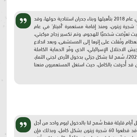
"أملك قطعة أرض تبلغ مساحتها 11 دونماً، قمت في عام 2018 بتأهيلها وبناء جدران استنادية حولها، وقد
كلّفني ذلك مبالغ طائلة، وتحتوي الأرض على 130 شجرة زيتون، ومنذ إقامة مستعمرة 'أفيتار' في عام
، حيث تعرّضت شخصيًا للهجوم، وتم تكسير زجاج مركبتي،
ظام ونُقلت على إثرها إلى المستشفى، وبعد اندلاع
الاحتلال الإسرائيلي، الذي وفّر الحماية الكاملة
للمستعمرين، وفي موسم قطف الزيتون الماضي (2024)، سُمح لنا بشكل جزئي بدخول الأرض لجني الثمار،
حين اكتشفنا أن 70 شجرة زيتون قد أُحرقت بالكامل، حيث استغل المستعمرون منعنا
 أيام قليلة فقط سُمح لنا بالدخول ليوم واحد من أجل
حراثة الأرض، وخلال الزيارة شاهدنا أن المستعمرين قد قطعوا 60 شجرة زيتون بشكل كامل، وبذلك فإن