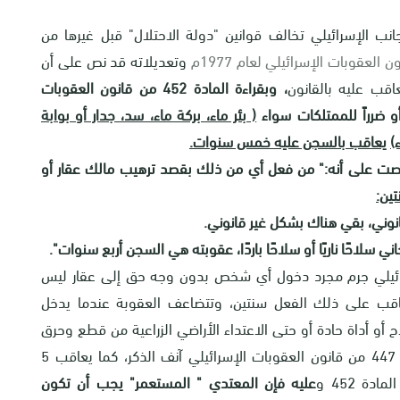
نب الإسرائيلي تخالف قوانين "دولة الاحتلال" قبل غيرها من
ن العقوبات الإسرائيلي لعام 1977م
وتعديلاته قد نص على أن
اقب عليه بالقانون
، وبقراءة المادة 452 من قانون العقوبات
أو ضرراً للممتلكات سواء
( بئر ماء، بركة ماء، سد، جدار أو بوابة
)
يعاقب بالسجن عليه خمس سنوات.
 الاسرائيلي نصت على أنه:" من فعل أي من ذلك بقصد ترهيب مالك عقار أو
ين:
سلاحًا ناريًا أو سلاحًا باردًا، عقوبته هي السجن أربع سنوات".
إسرائيلي جرم مجرد دخول أي شخص بدون وجه حق إلى عقار ليس
عاقب على ذلك الفعل سنتين، وتتضاعف العقوبة عندما يدخل
أو أداة حادة أو حتى الاعتداء الأراضي الزراعية من قطع وحرق
وتخريب، وهذا ما تم تجريمه صراحةً في نص المادة 447 من قانون العقوبات الإسرائيلي آنف الذكر، كما يعاقب 5
ة 452 و
عليه فإن المعتدي " المستعمر" يجب أن تكون