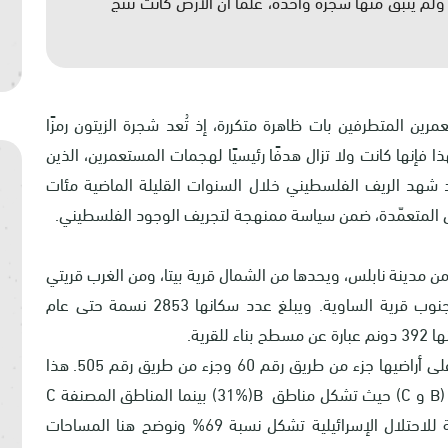
لم يتبقَ منها شجرة واحدة، علمًا أن الأرض كانت تُنتج
رين المتطرفين بات ظاهرة متكررة، إذ تُعد شجرة الزيتون رمزًا
فإنها كانت ولا تزال هدفًا رئيسيًا لهجمات المستعمرين، الذين
 شهد الريف الفلسطيني خلال السنوات القليلة الماضية مئات
ئق المتعمّدة، ضمن سياسة ممنهجة لتجريف الوجود الفلسطيني.
ن الجهة الجنوبية من مدينة نابلس، ويحدها من الشمال قرية بيتا، ومن الغرب قريتي
الساوية وياسوف، ومن الشرق قرية قبلان، ومن الجنوب قرية الساوية. ويبلغ عدد سكانها 2853 نسمة حتى عام
ونهبت الطرق الالتفافية 164 دونماً حيث يقام على أراضيها جزء من طريق رقم 60 وجزء من طريق رقم 505. هذا
(
B
و
C
) حيث تشكل مناطق
B
(
31%
) بينما المناطق المصنفة
C
تشكل المساحة الأكبر وهي خاضعة للسيطرة الكاملة للاحتلال الإسرائيلية تشكل نسبة 69% ونوضح هنا المساحات