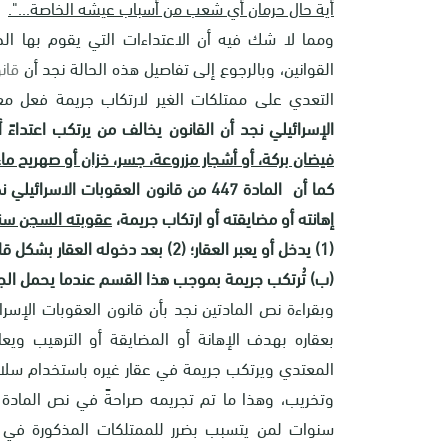
أية حال حرمان أي شعب من أسباب عيشه الخاصة...".
ومما لا شك فيه أن الاعتداءات التي يقوم بها الجا
القوانين، وبالرجوع إلى تفاصيل هذه الحالة نجد أن
قانو
التعدي على ممتلكات الغير لارتكاب جريمة فعل مع
الإسرائيلي نجد أن القانون يخالف من يرتكب اعتداءً 
فيضان بركة، أو أشجار مزروعة، جسر، خزان أو صهريج ماء
كما أن المادة 447 من قانون العقوبات
إهانته أو مضايقته أو ارتكاب جريمة،
عقوبته السجن سنت
(1) يدخل أو يعبر العقار؛ (2) بعد دخوله العقار بشكل قانوني، بقي هناك بشكل غير قانوني.
(ب) تُرتكب جريمة بموجب هذا القسم عندما يحمل الجاني 
وبقراءة نص المادتين نجد بأن قانون العقوبات ال
بعقاره بهدف الإهانة أو المضايقة أو الترهيب وي
المعتدي ويرتكب جريمة في عقار غيره باستخدام سلاح 
سنوات لمن يتسبب بضرر للممتلكات المذكورة في الماد