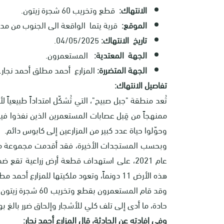
الانتهاك:
قطع وتخريب 60 شجرة زيتون.
الموقع:
قرية يتما الواقعة الى الجنوب من مدي
تاريخ الانتهاك:
04/05/2025.
الجهة المعتدية:
المستعمرون.
الجهة المتضررة:
المزارع أحمد مطلق أحمد نجار.
تفاصيل الانتهاك:
تُعد منطقة "جبل صبيح"، التي تُشكّل امتداداً طبيعياً ل
ممنهجاً من قِبل عصابات المستعمرين الذين نفذوا فيها
وحوّلوا حياة عدد كبير من المزارعين إلى كابوس دائم.
وبحسب المستجدات الأخيرة، فقد أقدمت مجموعة من ا
هذه الأرض 11 دونماً، وتعود ملكيتها للمزارع أحمد مطلق أحمد نجار، من سكان قرية يتما.
حادة، ما أدى إلى تلف كلي للأشجار وإلحاق ضرر بالغ بها
وفي إفادته عن الحادثة، قال المزارع أحمد نجار: