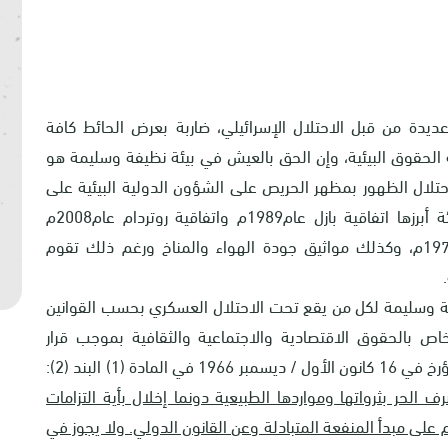
 عديدة من قبل الاحتلال الإسرائيلي، ضاربة بعرض الحائط كافة
ة الحقوق البيئية، وإن الحق بالعيش في بيئة نظيفة وسليمة هو
احتلال الظهور بمظهر الحريص على الشؤون الدولية البيئية على
الرغم من توقيعها على اتفاقيات كبرى لحماية البيئة أبرزها اتفاقية بازل عام1989م واتفاقية روتردام عام2008م
واتفاقية ستوكهولم2001م واتفاقية رامسار عام 1971م، وكذلك مواثيق جودة الهواء والمناخ ورغم ذلك تقوم
فة وسليمة لكل من يقع تحت الاحتلال العسكري بحسب القوانين
خاص بالحقوق الاقتصادية والاجتماعية والثقافية بموجب قرار
الجمعية العامة للأمم المتحدة 2200 ألف (د-21) المؤرخ في 16 كانون الأول / ديسمبر 1966 في المادة (1) البند (2):
 الحر بثرواتها ومواردها الطبيعية دونما إخلال بأية التزامات
على مبدأ المنفعة المتبادلة وعن القانون الدولي. ولا يجوز في