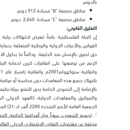
بالدونم:
مناطق مصنفة
"B"
مساحة 912 دونم
.
مناطق مصنفة "
C
" مساحة
2,040
دونم.
التعليق القانوني:
إن البيئة الفلسطينية عامةً تتعرض لانتهاكات بيئية
القوانين والأعراف الدولية والوطنية المتعلقة بحماي
حق لصيق بالإنسان منذ الخليقة. ودائماً ما يحاول ال
بانتهاك جميع هذه المعاهدات دون محاسبة أو مراقبة.
بالإضافة إلى النصوص الخاصة بحق التمتع ببيئة نظي
والمواثيق والمعاهدات الدولية، كالعهد الدولي ال
"...
لجميع الشعوب، سعياً وراء أهدافها الخاصة، التصرف
منبثقة عن مقتضيات التعاون الاقتصادي الدولي القائم 