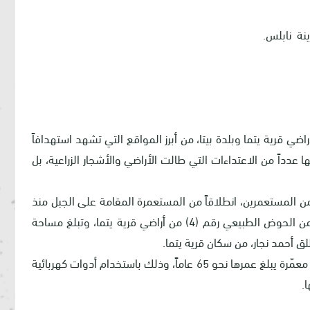
نة نابلس.
أراضي قرية يتما وبلدة بيتا، من أبرز المواقع التي تشهد استهدافاً
 عدداً من الاعتداءات التي طالت الأراضي والأشجار الزراعية، بل
لمستعمرين، انطلاقاً من المستعمرة المقامة على الجبل منذ
عام 2021، على استهداف قطعة أرض زراعية تقع ضمن الحوض الطبيعي رقم (4) من أراضي قرية يتما، وتبلغ مساحة
وقد قام المستعمرون بقطع وتخريب 60 شجرة زيتون معمّرة يبلغ عمرها نحو 65 عاماً، وذلك باستخدام أدوات كهربائية
.