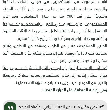
قامت مجموعة من المستعمرين، في حوالي الساعة العاشرة
والنصف مساءً بمداهمة مبنى زراعي يقع على أطراف القرية،
وتحديدًا على بُعد 700 متر من منازل المواطنين،
وقد قام
المستعمرون بإضرام النيران في المبنى باستخدام مواد سريعة
الاشتعال، ما أدى إلى احتراقه بالكامل، بما في ذلك الأثاث الموجود
بداخله، ومعدات زراعية، ومولّد كهرباء، وأربع خلايا شمسية.
المبنى المستهدف مبني من الطوب وسقفه من الباطون، وتبلغ
مساحته نحو 100م²، ويعود للمزارع حسام قسّام عوّاد الخطيب، أحد
سكان قرية خربة أبو فلاح، وهو أعزب.
كما امتد الاعتداء ليشمل إحراق نحو 50 بالة قش كانت موضوعة
حول المبنى، إضافة إلى قيام المستعمرين بسرقة حمار كان مربوطاً
بالقرب من الموقع، حيث جرى نقله باتجاه البؤرة الاستعمارية.
وفي إفادته الميدانية، قال المزارع المتضرر:
"كنتُ في مكان قريب من المبنى الزراعي، وأعتاد التواجد