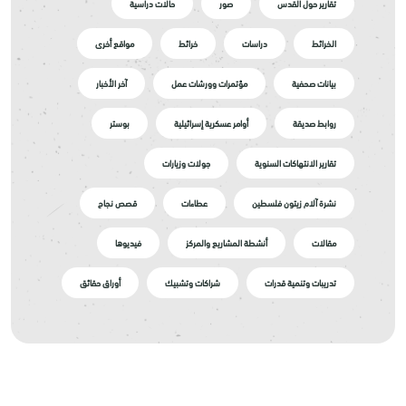
تقارير حول القدس
صور
حالات دراسية
الخرائط
دراسات
خرائط
مواقع أخرى
بيانات صحفية
مؤتمرات وورشات عمل
آخر الأخبار
روابط صديقة
أوامر عسكرية إسرائيلية
بوستر
تقارير الانتهاكات السنوية
جولات وزيارات
نشرة آلام زيتون فلسطين
عطاءات
قصص نجاح
مقالات
أنشطة المشاريع والمركز
فيديوها
تدريبات وتنمية قدرات
شراكات وتشبيك
أوراق حقائق