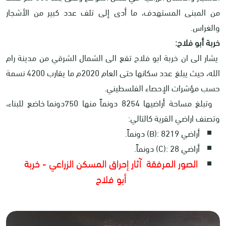
من المبنى المستهدف، ما أدى إلى تلف عدد كبير من الأشجار
والغراس.
خربة أبو فلاح:
يشار الى ان خربة ابو فلاح تقع الى الشمال الشرقي من مدينة رام
الله، حيث يبلغ عدد سكانها حتى العام 2020م ما يقارب 4200 نسمة
حسب مؤشرات الإحصاء الفلسطيني.
وتبلغ مساحة أراضيها 8254 دونماً منها 750دونما خاضع للبناء،
وتصنف اراضي القرية كالتالي:
أراضي
(B): 8219
دونماً.
أراضي
(C): 28
دونماً.
الصور المرفقة آثار إحراق المسكن الزراعي - خربة
أبو فلاح