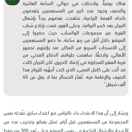
هناك يومياً، ولاحظت في حوالي الساعة العاشرة
والنصف وجود عدد كبير من المستعمرين يتقدمون
باتجاه الغرفة الزراعية، شاهدت بعضهم يبدأ بإشعال
النيران بعد كسر النوافذ، وعلى الفور، قمت بإبلاغ شباب
القرية عبر مجموعات الواتساب، حيث حضروا إلى
الموقع خلال أقل من ربع ساعة، ما دفع المستعمرين
إلى الانسحاب السريع من المكان عند رؤيتهم تجمهر
الأهالي، ولاحقًا، ساهمت طواقم الدفاع المدني من
قرية المغير المجاورة في إخماد الحريق، لكن النيران كانت
قد أتت على كامل المبنى، الذي كنت أجهّزه للزواج هذا
الصيف والإقامة فيه. تُقدّر الخسائر بما لا يقل عن 45
ألف شيقل".
ويشار إلى أن هذا الاعتداء جاء بالتزامن مع اعتداء سابق نفّذته نفس
المجموعة من المستعمرين قبل أيام، تمثل بقطع وتخريب عدد من
الأشجار والاشتال الزراعية في نفس الموقع وعلى بُعد 300 متر فقط