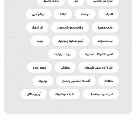
تقارير حول القدس
صور
حالات دراسية
الخرائط
دراسات
خرائط
مواقع أخرى
بيانات صحفية
مؤتمرات وورشات عمل
آخر الأخبار
روابط صديقة
أوامر عسكرية إسرائيلية
بوستر
تقارير الانتهاكات السنوية
جولات وزيارات
نشرة آلام زيتون فلسطين
عطاءات
قصص نجاح
مقالات
أنشطة المشاريع والمركز
فيديوها
تدريبات وتنمية قدرات
شراكات وتشبيك
أوراق حقائق