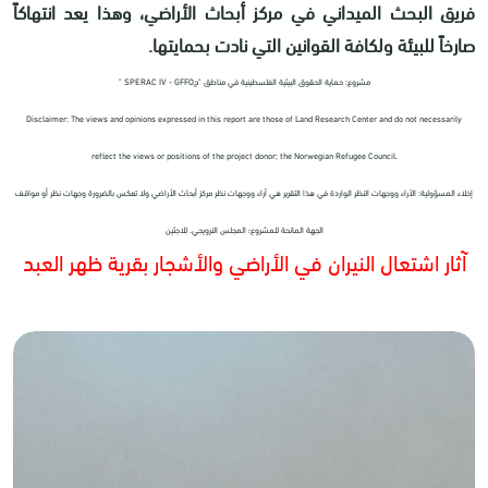
فريق البحث الميداني في مركز أبحاث الأراضي، وهذا يعد انتهاكاً
صارخاً للبيئة ولكافة القوانين التي نادت بحمايتها.
مشروع: حماية الحقوق البيئية الفلسطينية في مناطق "ج
" SPERAC IV - GFFO
Disclaimer: The views and opinions expressed in this report are those of Land Research Center and do not necessarily
reflect the views or positions of the project donor; the Norwegian Refugee Council.
إخلاء المسؤولية: الآراء ووجهات النظر الواردة في هذا التقرير هي آراء ووجهات نظر مركز أبحاث الأراضي ولا تعكس بالضرورة وجهات نظر أو مواقف
الجهة المانحة للمشروع؛ المجلس النرويجي. للاجئين
آثار اشتعال النيران في الأراضي والأشجار بقرية ظهر العبد