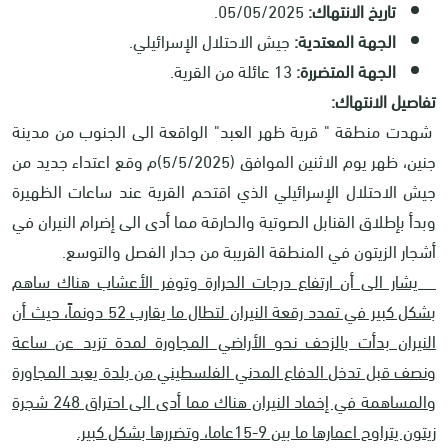
تاريخ الانتهاك:
05/05/2025.
الجهة المعتدية:
جيش الاحتلال الإسرائيلي.
الجهة المتضررة:
13 عائلة من القرية.
تفاصيل الانتهاك:
شهدت منطقة " قرية ظهر العبد" الواقعة الى الجنوب من مدينة
جنين، ظهر يوم الاثنين الموافق (5/5/2025)م وقع اعتداء جديد من
جيش الاحتلال الإسرائيلي الذي اقتحم القرية عند ساعات الظهيرة
وبدأ بإطلاق القنابل الصوتية والحارقة مما أدى الى إضرام النيران في
أشجار الزيتون في المنطقة القريبة من جدار الفصل والتوسع.
يشار الى أن ارتفاع درجات الحرارة وتوفر الأعشاب هناك ساهم
بشكل كبير في تمدد رقعة النيران لتطال ما يقارب 52 دونماً، حيث أن
النيران بدأت بالزحف نحو الأراضي المجاورة لمدة تزيد عن ساعة
ونصف قبل تدخل الدفاع المدني الفلسطيني من بلدة يعبد المجاورة
والمساهمة في إخماد النيران هناك مما أدى الى احتراق 248 شجرة
زيتون يتراوح اعمارها ما بين 9-15عاما، وتضررها بشكل كبير.