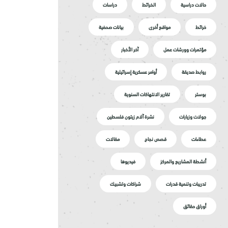
حالات دراسية
الخرائط
دراسات
خرائط
مواقع أخرى
بيانات صحفية
مؤتمرات وورشات عمل
آخر الأخبار
روابط صديقة
أوامر عسكرية إسرائيلية
بوستر
تقارير الانتهاكات السنوية
جولات وزيارات
نشرة آلام زيتون فلسطين
عطاءات
قصص نجاح
مقالات
أنشطة المشاريع والمركز
فيديوها
تدريبات وتنمية قدرات
شراكات وتشبيك
أوراق حقائق