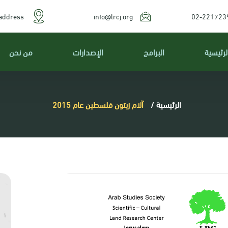
address
info@lrcj.org
02-221723
لرئيسية
البرامج
الإصدارات
من نحن
الرئيسية
/
آلام زيتون فلسطين عام 2015