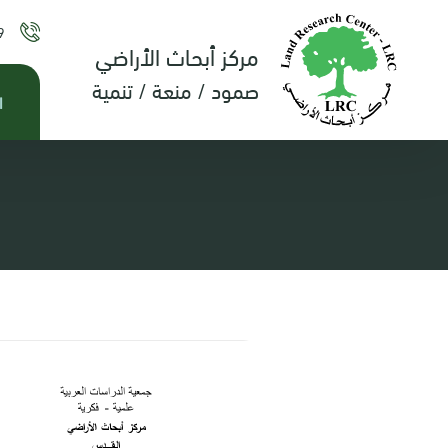
9
مركز أبحاث الأراضي
صمود / منعة / تنمية
ا