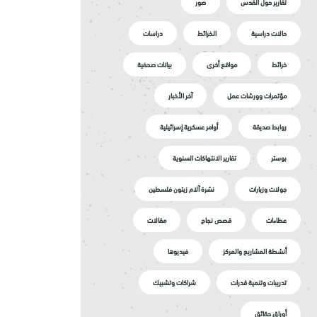
تقارير حول القدس
صور
حالات دراسية
الخرائط
دراسات
خرائط
مواقع أخرى
بيانات صحفية
مؤتمرات وورشات عمل
آخر الأخبار
روابط صديقة
أوامر عسكرية إسرائيلية
بوستر
تقارير الانتهاكات السنوية
جولات وزيارات
نشرة آلام زيتون فلسطين
عطاءات
قصص نجاح
مقالات
أنشطة المشاريع والمركز
فيديوها
تدريبات وتنمية قدرات
شراكات وتشبيك
أوراق حقائق