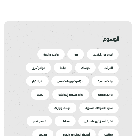
الوسوم
تقارير حول القدس
صور
حالات دراسية
الخرائط
دراسات
خرائط
مواقع أخرى
بيانات صحفية
مؤتمرات وورشات عمل
آخر الأخبار
روابط صديقة
أوامر عسكرية إسرائيلية
بوستر
تقارير الانتهاكات السنوية
جولات وزيارات
نشرة آلام زيتون فلسطين
عطاءات
قصص نجاح
مقالات
أنشطة المشاريع والمركز
فيديوها