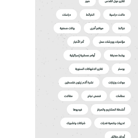
تقارير حول القدس
صور
حالات دراسية
الخرائط
دراسات
خرائط
مواقع أخرى
بيانات صحفية
مؤتمرات وورشات عمل
آخر الأخبار
روابط صديقة
أوامر عسكرية إسرائيلية
بوستر
تقارير الانتهاكات السنوية
جولات وزيارات
نشرة آلام زيتون فلسطين
عطاءات
قصص نجاح
مقالات
أنشطة المشاريع والمركز
فيديوها
تدريبات وتنمية قدرات
شراكات وتشبيك
أوراق حقائق