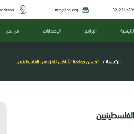
address
info@lrcj.org
02-221723
لرئيسية
البرامج
الإصدارات
من نحن
الرئيسية
/
تحسين حوكمة الأراضي للمزارعين الفلسطينيين
الفلسطينيين