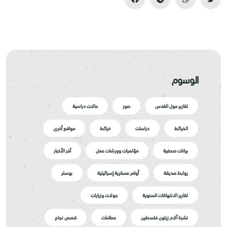
الوسوم
تقارير حول القدس
صور
حالات دراسية
الخرائط
دراسات
خرائط
مواقع أخرى
بيانات صحفية
مؤتمرات وورشات عمل
آخر الأخبار
روابط صديقة
أوامر عسكرية إسرائيلية
بوستر
تقارير الانتهاكات السنوية
جولات وزيارات
نشرة آلام زيتون فلسطين
عطاءات
قصص نجاح