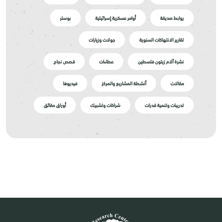
روابط صديقة
أوامر عسكرية إسرائيلية
بوستر
تقارير الانتهاكات السنوية
جولات وزيارات
نشرة آلام زيتون فلسطين
عطاءات
قصص نجاح
مقالات
أنشطة المشاريع والمركز
فيديوها
تدريبات وتنمية قدرات
شراكات وتشبيك
أوراق حقائق