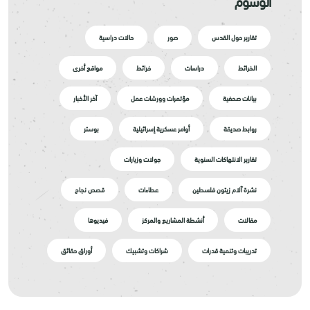
الوسوم
تقارير حول القدس
صور
حالات دراسية
الخرائط
دراسات
خرائط
مواقع أخرى
بيانات صحفية
مؤتمرات وورشات عمل
آخر الأخبار
روابط صديقة
أوامر عسكرية إسرائيلية
بوستر
تقارير الانتهاكات السنوية
جولات وزيارات
نشرة آلام زيتون فلسطين
عطاءات
قصص نجاح
مقالات
أنشطة المشاريع والمركز
فيديوها
تدريبات وتنمية قدرات
شراكات وتشبيك
أوراق حقائق