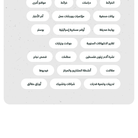
الخرائط
دراسات
خرائط
مواقع أخرى
بيانات صحفية
مؤتمرات وورشات عمل
آخر الأخبار
روابط صديقة
أوامر عسكرية إسرائيلية
بوستر
تقارير الانتهاكات السنوية
جولات وزيارات
نشرة آلام زيتون فلسطين
عطاءات
قصص نجاح
مقالات
أنشطة المشاريع والمركز
فيديوها
تدريبات وتنمية قدرات
شراكات وتشبيك
أوراق حقائق