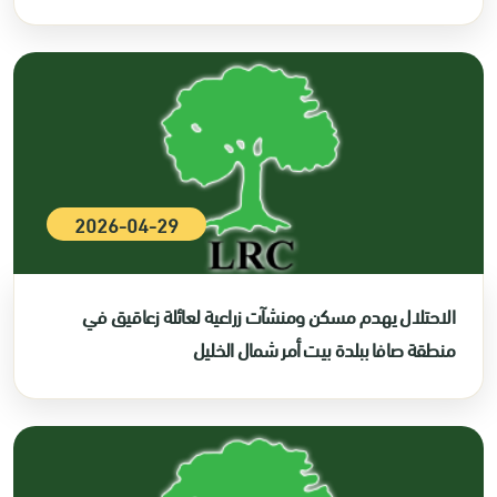
2026-04-29
الاحتلال يهدم مسكن ومنشآت زراعية لعائلة زعاقيق في
منطقة صافا ببلدة بيت أمر شمال الخليل